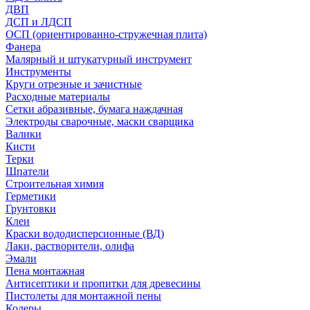
ДВП
ДСП и ЛДСП
ОСП (ориентированно-стружечная плита)
Фанера
Малярный и штукатурный инструмент
Инструменты
Круги отрезные и зачистные
Расходные материалы
Сетки абразивные, бумага наждачная
Электроды сварочные, маски сварщика
Валики
Кисти
Терки
Шпатели
Строительная химия
Герметики
Грунтовки
Клеи
Краски вододисперсионные (ВД)
Лаки, растворители, олифа
Эмали
Пена монтажная
Антисептики и пропитки для древесины
Пистолеты для монтажной пены
Колеры