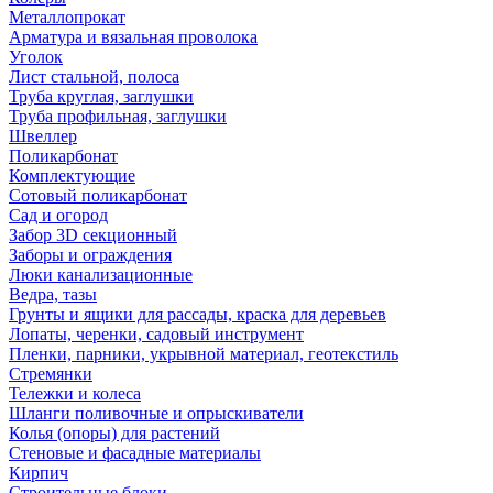
Металлопрокат
Арматура и вязальная проволока
Уголок
Лист стальной, полоса
Труба круглая, заглушки
Труба профильная, заглушки
Швеллер
Поликарбонат
Комплектующие
Сотовый поликарбонат
Сад и огород
Забор 3D секционный
Заборы и ограждения
Люки канализационные
Ведра, тазы
Грунты и ящики для рассады, краска для деревьев
Лопаты, черенки, садовый инструмент
Пленки, парники, укрывной материал, геотекстиль
Стремянки
Тележки и колеса
Шланги поливочные и опрыскиватели
Колья (опоры) для растений
Стеновые и фасадные материалы
Кирпич
Строительные блоки