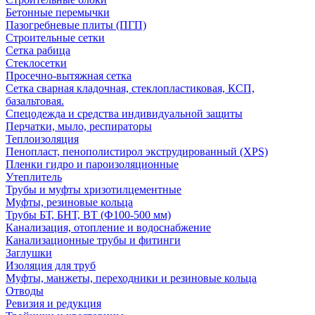
Бетонные перемычки
Пазогребневые плиты (ПГП)
Строительные сетки
Сетка рабица
Стеклосетки
Просечно-вытяжная сетка
Сетка сварная кладочная, стеклопластиковая, КСП,
базальтовая.
Спецодежда и средства индивидуальной защиты
Перчатки, мыло, респираторы
Теплоизоляция
Пенопласт, пенополистирол экструдированный (XPS)
Пленки гидро и пароизоляционные
Утеплитель
Трубы и муфты хризотилцементные
Муфты, резиновые кольца
Трубы БТ, БНТ, ВТ (Ф100-500 мм)
Канализация, отопление и водоснабжение
Канализационные трубы и фитинги
Заглушки
Изоляция для труб
Муфты, манжеты, переходники и резиновые кольца
Отводы
Ревизия и редукция