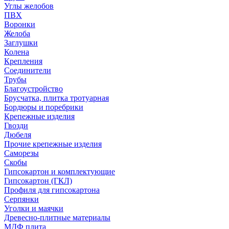
Углы желобов
ПВХ
Воронки
Желоба
Заглушки
Колена
Крепления
Соединители
Трубы
Благоустройство
Брусчатка, плитка тротуарная
Бордюры и поребрики
Крепежные изделия
Гвозди
Дюбеля
Прочие крепежные изделия
Саморезы
Скобы
Гипсокартон и комплектующие
Гипсокартон (ГКЛ)
Профиля для гипсокартона
Серпянки
Уголки и маячки
Древесно-плитные материалы
МДФ плита