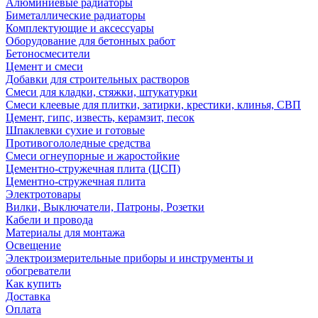
Алюминиевые радиаторы
Биметаллические радиаторы
Комплектующие и аксессуары
Оборудование для бетонных работ
Бетоносмесители
Цемент и смеси
Добавки для строительных растворов
Смеси для кладки, стяжки, штукатурки
Смеси клеевые для плитки, затирки, крестики, клинья, СВП
Цемент, гипс, известь, керамзит, песок
Шпаклевки сухие и готовые
Противогололедные средства
Смеси огнеупорные и жаростойкие
Цементно-стружечная плита (ЦСП)
Цементно-стружечная плита
Электротовары
Вилки, Выключатели, Патроны, Розетки
Кабели и провода
Материалы для монтажа
Освещение
Электроизмерительные приборы и инструменты и
обогреватели
Как купить
Доставка
Оплата