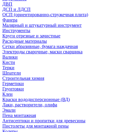
ДВП
ДСП и ЛДСП
ОСП (ориентированно-стружечная плита)
Фанера
Малярный и штукатурный инструмент
Инструменты
Круги отрезные и зачистные
Расходные материалы
Сетки абразивные, бумага наждачная
Электроды сварочные, маски сварщика
Валики
Кисти
Терки
Шпатели
Строительная химия
Герметики
Грунтовки
Клеи
Краски вододисперсионные (ВД)
Лаки, растворители, олифа
Эмали
Пена монтажная
Антисептики и пропитки для древесины
Пистолеты для монтажной пены
Колеры