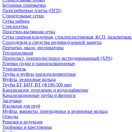
Бетонные перемычки
Пазогребневые плиты (ПГП)
Строительные сетки
Сетка рабица
Стеклосетки
Просечно-вытяжная сетка
Сетка сварная кладочная, стеклопластиковая, КСП, базальтовая
Спецодежда и средства индивидуальной защиты
Перчатки, мыло, респираторы
Теплоизоляция
Пенопласт, пенополистирол экструдированный (XPS)
Пленки гидро и пароизоляционные
Утеплитель
Трубы и муфты хризотилцементные
Муфты, резиновые кольца
Трубы БТ, БНТ, ВТ (Ф100-500 мм)
Канализация, отопление и водоснабжение
Канализационные трубы и фитинги
Заглушки
Изоляция для труб
Муфты, манжеты, переходники и резиновые кольца
Отводы
Ревизия и редукция
Тройники и крестовины