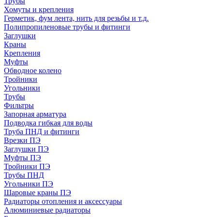
Трубы
Хомуты и крепления
Герметик, фум лента, нить для резьбы и т.д.
Полипропиленовые трубы и фитинги
Заглушки
Краны
Крепления
Муфты
Обводное колено
Тройники
Угольники
Трубы
Фильтры
Запорная арматура
Подводка гибкая для воды
Труба ПНД и фитинги
Врезки ПЭ
Заглушки ПЭ
Муфты ПЭ
Тройники ПЭ
Трубы ПНД
Угольники ПЭ
Шаровые краны ПЭ
Радиаторы отопления и аксессуары
Алюминиевые радиаторы