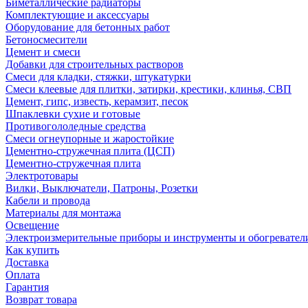
Биметаллические радиаторы
Комплектующие и аксессуары
Оборудование для бетонных работ
Бетоносмесители
Цемент и смеси
Добавки для строительных растворов
Смеси для кладки, стяжки, штукатурки
Смеси клеевые для плитки, затирки, крестики, клинья, СВП
Цемент, гипс, известь, керамзит, песок
Шпаклевки сухие и готовые
Противогололедные средства
Смеси огнеупорные и жаростойкие
Цементно-стружечная плита (ЦСП)
Цементно-стружечная плита
Электротовары
Вилки, Выключатели, Патроны, Розетки
Кабели и провода
Материалы для монтажа
Освещение
Электроизмерительные приборы и инструменты и обогревател
Как купить
Доставка
Оплата
Гарантия
Возврат товара