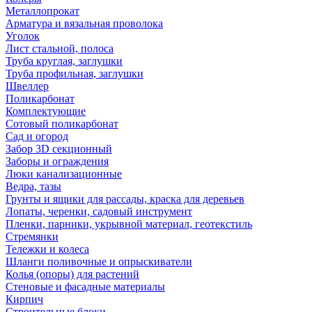
Металлопрокат
Арматура и вязальная проволока
Уголок
Лист стальной, полоса
Труба круглая, заглушки
Труба профильная, заглушки
Швеллер
Поликарбонат
Комплектующие
Сотовый поликарбонат
Сад и огород
Забор 3D секционный
Заборы и ограждения
Люки канализационные
Ведра, тазы
Грунты и ящики для рассады, краска для деревьев
Лопаты, черенки, садовый инструмент
Пленки, парники, укрывной материал, геотекстиль
Стремянки
Тележки и колеса
Шланги поливочные и опрыскиватели
Колья (опоры) для растений
Стеновые и фасадные материалы
Кирпич
Строительные блоки