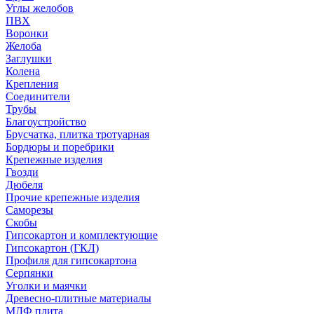
Углы желобов
ПВХ
Воронки
Желоба
Заглушки
Колена
Крепления
Соединители
Трубы
Благоустройство
Брусчатка, плитка тротуарная
Бордюры и поребрики
Крепежные изделия
Гвозди
Дюбеля
Прочие крепежные изделия
Саморезы
Скобы
Гипсокартон и комплектующие
Гипсокартон (ГКЛ)
Профиля для гипсокартона
Серпянки
Уголки и маячки
Древесно-плитные материалы
МДФ плита