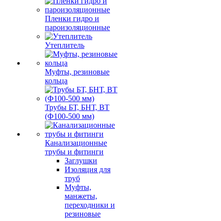
Пленки гидро и
пароизоляционные
Утеплитель
Муфты, резиновые
кольца
Трубы БТ, БНТ, ВТ
(Ф100-500 мм)
Канализационные
трубы и фитинги
Заглушки
Изоляция для
труб
Муфты,
манжеты,
переходники и
резиновые