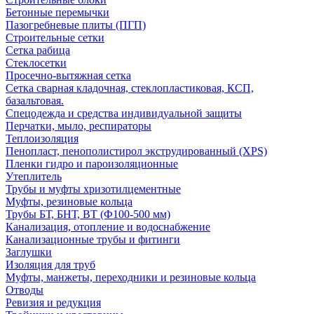
Бетонные перемычки
Пазогребневые плиты (ПГП)
Строительные сетки
Сетка рабица
Стеклосетки
Просечно-вытяжная сетка
Сетка сварная кладочная, стеклопластиковая, КСП,
базальтовая.
Спецодежда и средства индивидуальной защиты
Перчатки, мыло, респираторы
Теплоизоляция
Пенопласт, пенополистирол экструдированный (XPS)
Пленки гидро и пароизоляционные
Утеплитель
Трубы и муфты хризотилцементные
Муфты, резиновые кольца
Трубы БТ, БНТ, ВТ (Ф100-500 мм)
Канализация, отопление и водоснабжение
Канализационные трубы и фитинги
Заглушки
Изоляция для труб
Муфты, манжеты, переходники и резиновые кольца
Отводы
Ревизия и редукция