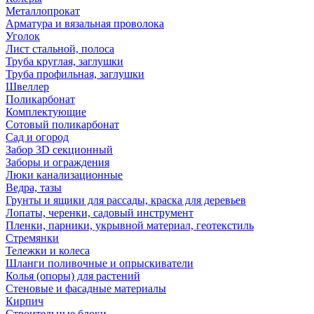
Металлопрокат
Арматура и вязальная проволока
Уголок
Лист стальной, полоса
Труба круглая, заглушки
Труба профильная, заглушки
Швеллер
Поликарбонат
Комплектующие
Сотовый поликарбонат
Сад и огород
Забор 3D секционный
Заборы и ограждения
Люки канализационные
Ведра, тазы
Грунты и ящики для рассады, краска для деревьев
Лопаты, черенки, садовый инструмент
Пленки, парники, укрывной материал, геотекстиль
Стремянки
Тележки и колеса
Шланги поливочные и опрыскиватели
Колья (опоры) для растений
Стеновые и фасадные материалы
Кирпич
Строительные блоки