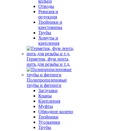
кольца
Отводы
Ревизия и
редукция
Тройники и
крестовины
Трубы
Хомуты и
крепления
Герметик, фум лента,
нить для резьбы и т.д.
Полипропиленовые
трубы и фитинги
Заглушки
Краны
Крепления
Муфты
Обводное колено
Тройники
Угольники
Трубы