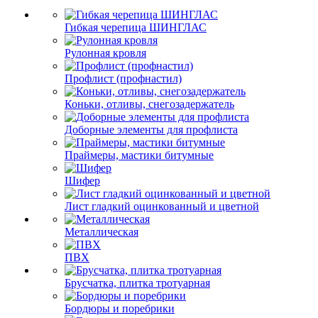
Гибкая черепица ШИНГЛАС
Рулонная кровля
Профлист (профнастил)
Коньки, отливы, снегозадержатель
Доборные элементы для профлиста
Праймеры, мастики битумные
Шифер
Лист гладкий оцинкованный и цветной
Металлическая
ПВХ
Брусчатка, плитка тротуарная
Бордюры и поребрики