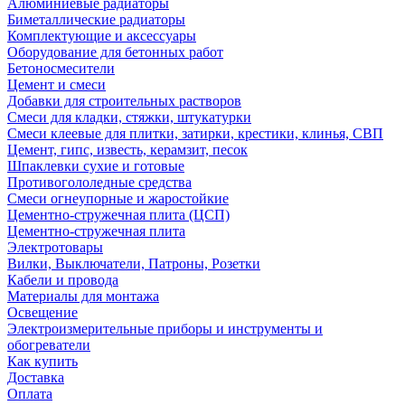
Алюминиевые радиаторы
Биметаллические радиаторы
Комплектующие и аксессуары
Оборудование для бетонных работ
Бетоносмесители
Цемент и смеси
Добавки для строительных растворов
Смеси для кладки, стяжки, штукатурки
Смеси клеевые для плитки, затирки, крестики, клинья, СВП
Цемент, гипс, известь, керамзит, песок
Шпаклевки сухие и готовые
Противогололедные средства
Смеси огнеупорные и жаростойкие
Цементно-стружечная плита (ЦСП)
Цементно-стружечная плита
Электротовары
Вилки, Выключатели, Патроны, Розетки
Кабели и провода
Материалы для монтажа
Освещение
Электроизмерительные приборы и инструменты и
обогреватели
Как купить
Доставка
Оплата