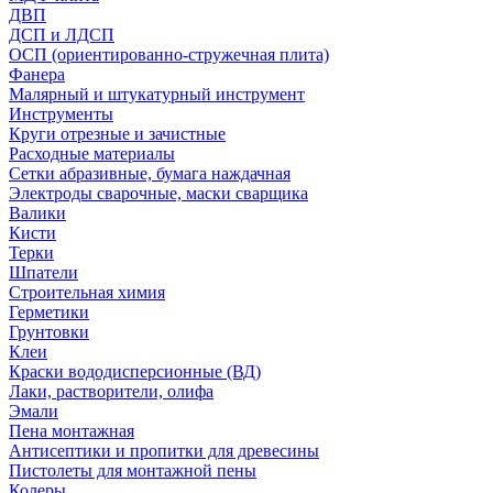
ДВП
ДСП и ЛДСП
ОСП (ориентированно-стружечная плита)
Фанера
Малярный и штукатурный инструмент
Инструменты
Круги отрезные и зачистные
Расходные материалы
Сетки абразивные, бумага наждачная
Электроды сварочные, маски сварщика
Валики
Кисти
Терки
Шпатели
Строительная химия
Герметики
Грунтовки
Клеи
Краски вододисперсионные (ВД)
Лаки, растворители, олифа
Эмали
Пена монтажная
Антисептики и пропитки для древесины
Пистолеты для монтажной пены
Колеры