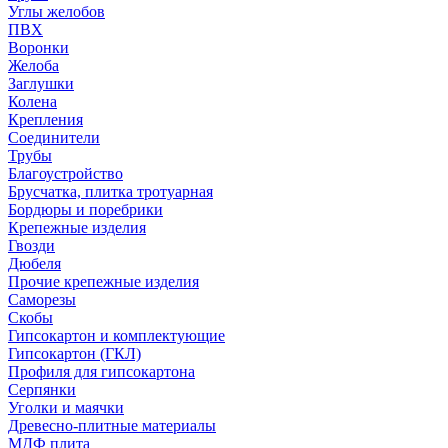
Углы желобов
ПВХ
Воронки
Желоба
Заглушки
Колена
Крепления
Соединители
Трубы
Благоустройство
Брусчатка, плитка тротуарная
Бордюры и поребрики
Крепежные изделия
Гвозди
Дюбеля
Прочие крепежные изделия
Саморезы
Скобы
Гипсокартон и комплектующие
Гипсокартон (ГКЛ)
Профиля для гипсокартона
Серпянки
Уголки и маячки
Древесно-плитные материалы
МДФ плита