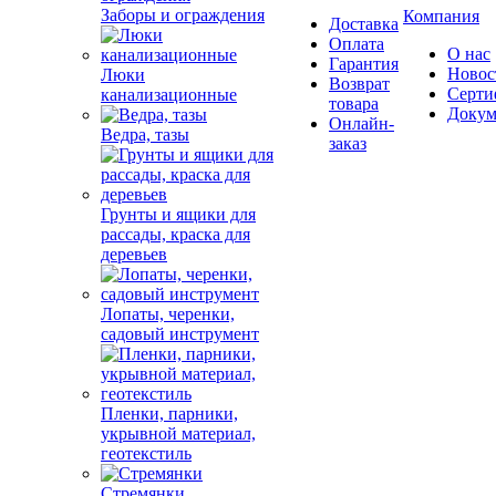
Заборы и ограждения
Компания
Доставка
Оплата
О нас
Гарантия
Новос
Люки
Возврат
Серти
канализационные
товара
Докум
Онлайн-
Ведра, тазы
заказ
Грунты и ящики для
рассады, краска для
деревьев
Лопаты, черенки,
садовый инструмент
Пленки, парники,
укрывной материал,
геотекстиль
Стремянки