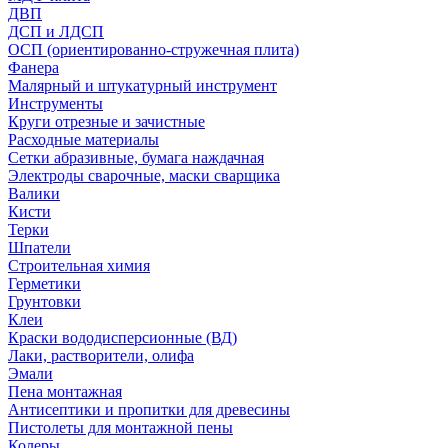
ДВП
ДСП и ЛДСП
ОСП (ориентированно-стружечная плита)
Фанера
Малярный и штукатурный инструмент
Инструменты
Круги отрезные и зачистные
Расходные материалы
Сетки абразивные, бумага наждачная
Электроды сварочные, маски сварщика
Валики
Кисти
Терки
Шпатели
Строительная химия
Герметики
Грунтовки
Клеи
Краски вододисперсионные (ВД)
Лаки, растворители, олифа
Эмали
Пена монтажная
Антисептики и пропитки для древесины
Пистолеты для монтажной пены
Колеры