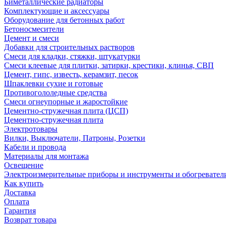
Биметаллические радиаторы
Комплектующие и аксессуары
Оборудование для бетонных работ
Бетоносмесители
Цемент и смеси
Добавки для строительных растворов
Смеси для кладки, стяжки, штукатурки
Смеси клеевые для плитки, затирки, крестики, клинья, СВП
Цемент, гипс, известь, керамзит, песок
Шпаклевки сухие и готовые
Противогололедные средства
Смеси огнеупорные и жаростойкие
Цементно-стружечная плита (ЦСП)
Цементно-стружечная плита
Электротовары
Вилки, Выключатели, Патроны, Розетки
Кабели и провода
Материалы для монтажа
Освещение
Электроизмерительные приборы и инструменты и обогревател
Как купить
Доставка
Оплата
Гарантия
Возврат товара