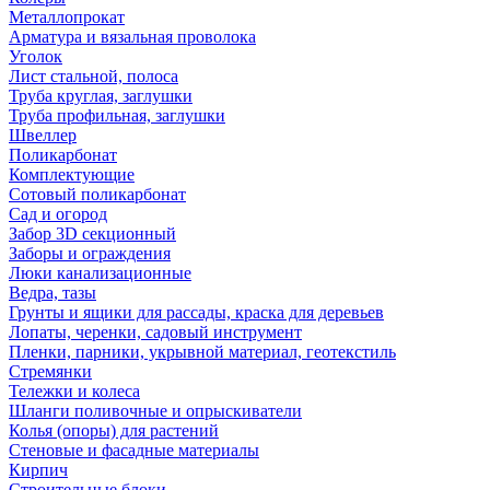
Металлопрокат
Арматура и вязальная проволока
Уголок
Лист стальной, полоса
Труба круглая, заглушки
Труба профильная, заглушки
Швеллер
Поликарбонат
Комплектующие
Сотовый поликарбонат
Сад и огород
Забор 3D секционный
Заборы и ограждения
Люки канализационные
Ведра, тазы
Грунты и ящики для рассады, краска для деревьев
Лопаты, черенки, садовый инструмент
Пленки, парники, укрывной материал, геотекстиль
Стремянки
Тележки и колеса
Шланги поливочные и опрыскиватели
Колья (опоры) для растений
Стеновые и фасадные материалы
Кирпич
Строительные блоки