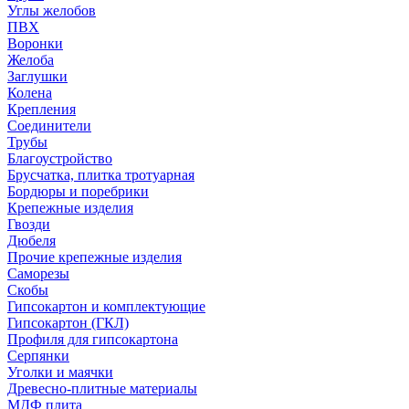
Углы желобов
ПВХ
Воронки
Желоба
Заглушки
Колена
Крепления
Соединители
Трубы
Благоустройство
Брусчатка, плитка тротуарная
Бордюры и поребрики
Крепежные изделия
Гвозди
Дюбеля
Прочие крепежные изделия
Саморезы
Скобы
Гипсокартон и комплектующие
Гипсокартон (ГКЛ)
Профиля для гипсокартона
Серпянки
Уголки и маячки
Древесно-плитные материалы
МДФ плита