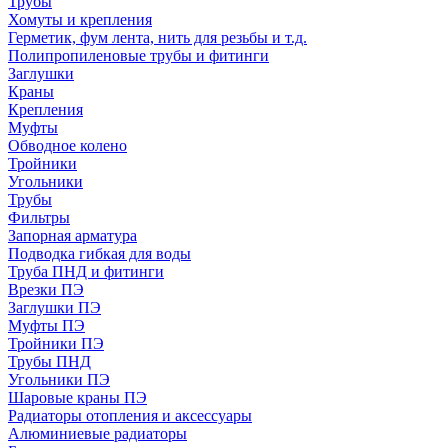
Трубы
Хомуты и крепления
Герметик, фум лента, нить для резьбы и т.д.
Полипропиленовые трубы и фитинги
Заглушки
Краны
Крепления
Муфты
Обводное колено
Тройники
Угольники
Трубы
Фильтры
Запорная арматура
Подводка гибкая для воды
Труба ПНД и фитинги
Врезки ПЭ
Заглушки ПЭ
Муфты ПЭ
Тройники ПЭ
Трубы ПНД
Угольники ПЭ
Шаровые краны ПЭ
Радиаторы отопления и аксессуары
Алюминиевые радиаторы