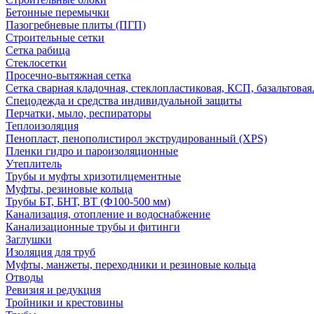
Бетонные перемычки
Пазогребневые плиты (ПГП)
Строительные сетки
Сетка рабица
Стеклосетки
Просечно-вытяжная сетка
Сетка сварная кладочная, стеклопластиковая, КСП, базальтовая
Спецодежда и средства индивидуальной защиты
Перчатки, мыло, респираторы
Теплоизоляция
Пенопласт, пенополистирол экструдированный (XPS)
Пленки гидро и пароизоляционные
Утеплитель
Трубы и муфты хризотилцементные
Муфты, резиновые кольца
Трубы БТ, БНТ, ВТ (Ф100-500 мм)
Канализация, отопление и водоснабжение
Канализационные трубы и фитинги
Заглушки
Изоляция для труб
Муфты, манжеты, переходники и резиновые кольца
Отводы
Ревизия и редукция
Тройники и крестовины