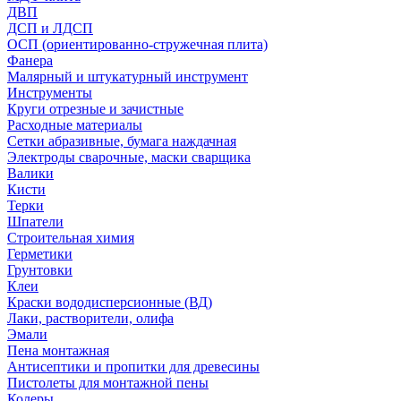
ДВП
ДСП и ЛДСП
ОСП (ориентированно-стружечная плита)
Фанера
Малярный и штукатурный инструмент
Инструменты
Круги отрезные и зачистные
Расходные материалы
Сетки абразивные, бумага наждачная
Электроды сварочные, маски сварщика
Валики
Кисти
Терки
Шпатели
Строительная химия
Герметики
Грунтовки
Клеи
Краски вододисперсионные (ВД)
Лаки, растворители, олифа
Эмали
Пена монтажная
Антисептики и пропитки для древесины
Пистолеты для монтажной пены
Колеры