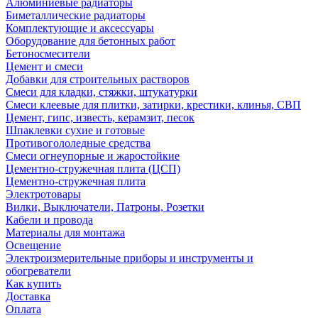
Алюминиевые радиаторы
Биметаллические радиаторы
Комплектующие и аксессуары
Оборудование для бетонных работ
Бетоносмесители
Цемент и смеси
Добавки для строительных растворов
Смеси для кладки, стяжки, штукатурки
Смеси клеевые для плитки, затирки, крестики, клинья, СВП
Цемент, гипс, известь, керамзит, песок
Шпаклевки сухие и готовые
Противогололедные средства
Смеси огнеупорные и жаростойкие
Цементно-стружечная плита (ЦСП)
Цементно-стружечная плита
Электротовары
Вилки, Выключатели, Патроны, Розетки
Кабели и провода
Материалы для монтажа
Освещение
Электроизмерительные приборы и инструменты и
обогреватели
Как купить
Доставка
Оплата