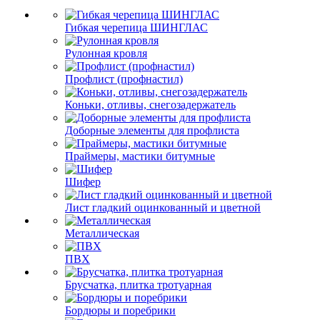
Гибкая черепица ШИНГЛАС
Рулонная кровля
Профлист (профнастил)
Коньки, отливы, снегозадержатель
Доборные элементы для профлиста
Праймеры, мастики битумные
Шифер
Лист гладкий оцинкованный и цветной
Металлическая
ПВХ
Брусчатка, плитка тротуарная
Бордюры и поребрики