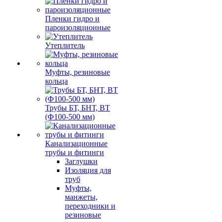
Пленки гидро и
пароизоляционные
Утеплитель
Муфты, резиновые
кольца
Трубы БТ, БНТ, ВТ
(Ф100-500 мм)
Канализационные
трубы и фитинги
Заглушки
Изоляция для
труб
Муфты,
манжеты,
переходники и
резиновые