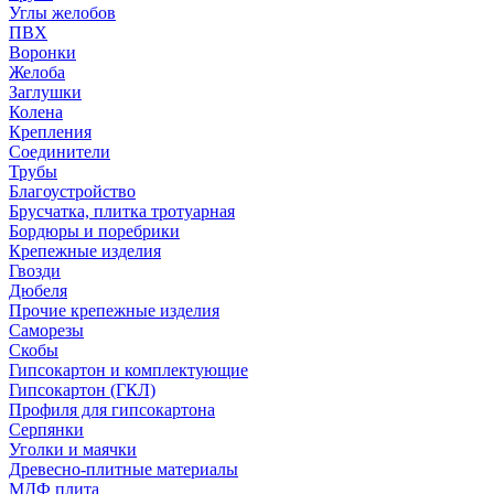
Углы желобов
ПВХ
Воронки
Желоба
Заглушки
Колена
Крепления
Соединители
Трубы
Благоустройство
Брусчатка, плитка тротуарная
Бордюры и поребрики
Крепежные изделия
Гвозди
Дюбеля
Прочие крепежные изделия
Саморезы
Скобы
Гипсокартон и комплектующие
Гипсокартон (ГКЛ)
Профиля для гипсокартона
Серпянки
Уголки и маячки
Древесно-плитные материалы
МДФ плита