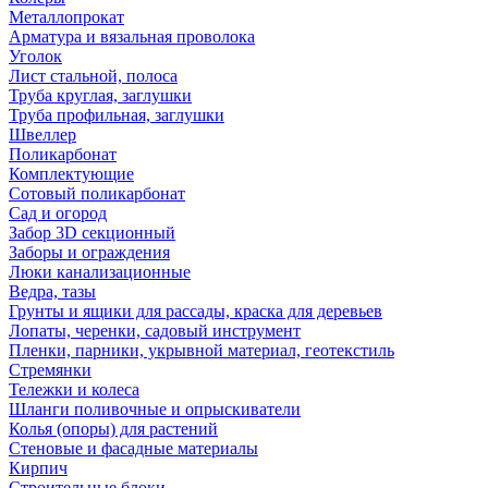
Металлопрокат
Арматура и вязальная проволока
Уголок
Лист стальной, полоса
Труба круглая, заглушки
Труба профильная, заглушки
Швеллер
Поликарбонат
Комплектующие
Сотовый поликарбонат
Сад и огород
Забор 3D секционный
Заборы и ограждения
Люки канализационные
Ведра, тазы
Грунты и ящики для рассады, краска для деревьев
Лопаты, черенки, садовый инструмент
Пленки, парники, укрывной материал, геотекстиль
Стремянки
Тележки и колеса
Шланги поливочные и опрыскиватели
Колья (опоры) для растений
Стеновые и фасадные материалы
Кирпич
Строительные блоки