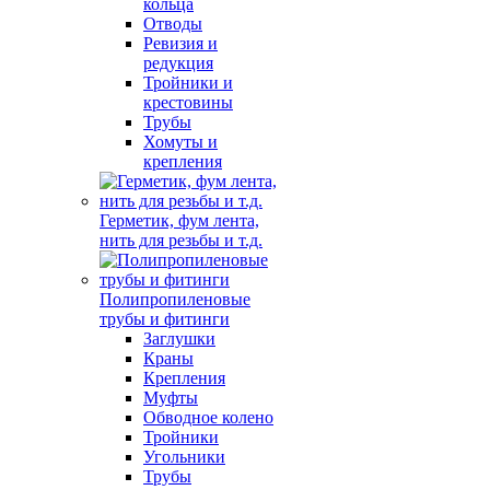
кольца
Отводы
Ревизия и
редукция
Тройники и
крестовины
Трубы
Хомуты и
крепления
Герметик, фум лента,
нить для резьбы и т.д.
Полипропиленовые
трубы и фитинги
Заглушки
Краны
Крепления
Муфты
Обводное колено
Тройники
Угольники
Трубы