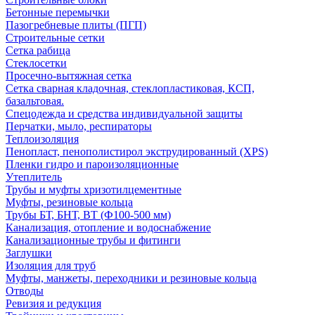
Бетонные перемычки
Пазогребневые плиты (ПГП)
Строительные сетки
Сетка рабица
Стеклосетки
Просечно-вытяжная сетка
Сетка сварная кладочная, стеклопластиковая, КСП,
базальтовая.
Спецодежда и средства индивидуальной защиты
Перчатки, мыло, респираторы
Теплоизоляция
Пенопласт, пенополистирол экструдированный (XPS)
Пленки гидро и пароизоляционные
Утеплитель
Трубы и муфты хризотилцементные
Муфты, резиновые кольца
Трубы БТ, БНТ, ВТ (Ф100-500 мм)
Канализация, отопление и водоснабжение
Канализационные трубы и фитинги
Заглушки
Изоляция для труб
Муфты, манжеты, переходники и резиновые кольца
Отводы
Ревизия и редукция