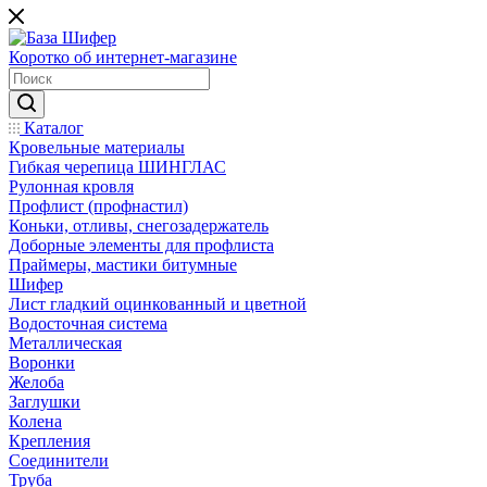
Коротко об интернет-магазине
Каталог
Кровельные материалы
Гибкая черепица ШИНГЛАС
Рулонная кровля
Профлист (профнастил)
Коньки, отливы, снегозадержатель
Доборные элементы для профлиста
Праймеры, мастики битумные
Шифер
Лист гладкий оцинкованный и цветной
Водосточная система
Металлическая
Воронки
Желоба
Заглушки
Колена
Крепления
Соединители
Труба