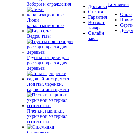
Заборы и ограждения
Компания
Доставка
Оплата
О нас
Гарантия
Новос
Люки
Возврат
Серти
канализационные
товара
Докум
Онлайн-
Ведра, тазы
заказ
Грунты и ящики для
рассады, краска для
деревьев
Лопаты, черенки,
садовый инструмент
Пленки, парники,
укрывной материал,
геотекстиль
Стремянки