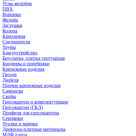
Углы желобов
ПВХ
Воронки
Желоба
Заглушки
Колена
Крепления
Соединители
Трубы
Благоустройство
Брусчатка, плитка тротуарная
Бордюры и поребрики
Крепежные изделия
Гвозди
Дюбеля
Прочие крепежные изделия
Саморезы
Скобы
Гипсокартон и комплектующие
Гипсокартон (ГКЛ)
Профиля для гипсокартона
Серпянки
Уголки и маячки
Древесно-плитные материалы
МДФ плита