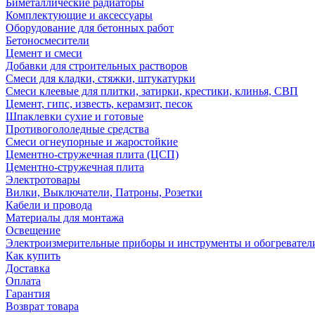
Биметаллические радиаторы
Комплектующие и аксессуары
Оборудование для бетонных работ
Бетоносмесители
Цемент и смеси
Добавки для строительных растворов
Смеси для кладки, стяжки, штукатурки
Смеси клеевые для плитки, затирки, крестики, клинья, СВП
Цемент, гипс, известь, керамзит, песок
Шпаклевки сухие и готовые
Противогололедные средства
Смеси огнеупорные и жаростойкие
Цементно-стружечная плита (ЦСП)
Цементно-стружечная плита
Электротовары
Вилки, Выключатели, Патроны, Розетки
Кабели и провода
Материалы для монтажа
Освещение
Электроизмерительные приборы и инструменты и обогревател
Как купить
Доставка
Оплата
Гарантия
Возврат товара