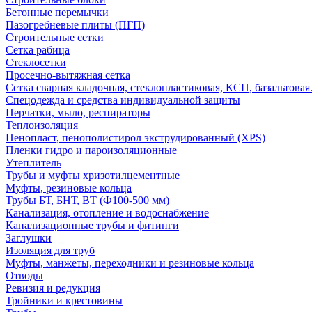
Бетонные перемычки
Пазогребневые плиты (ПГП)
Строительные сетки
Сетка рабица
Стеклосетки
Просечно-вытяжная сетка
Сетка сварная кладочная, стеклопластиковая, КСП, базальтовая
Спецодежда и средства индивидуальной защиты
Перчатки, мыло, респираторы
Теплоизоляция
Пенопласт, пенополистирол экструдированный (XPS)
Пленки гидро и пароизоляционные
Утеплитель
Трубы и муфты хризотилцементные
Муфты, резиновые кольца
Трубы БТ, БНТ, ВТ (Ф100-500 мм)
Канализация, отопление и водоснабжение
Канализационные трубы и фитинги
Заглушки
Изоляция для труб
Муфты, манжеты, переходники и резиновые кольца
Отводы
Ревизия и редукция
Тройники и крестовины