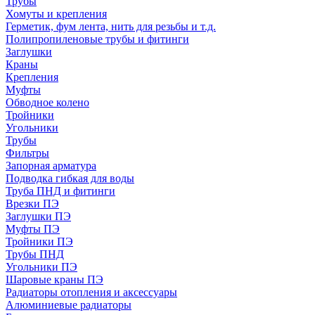
Трубы
Хомуты и крепления
Герметик, фум лента, нить для резьбы и т.д.
Полипропиленовые трубы и фитинги
Заглушки
Краны
Крепления
Муфты
Обводное колено
Тройники
Угольники
Трубы
Фильтры
Запорная арматура
Подводка гибкая для воды
Труба ПНД и фитинги
Врезки ПЭ
Заглушки ПЭ
Муфты ПЭ
Тройники ПЭ
Трубы ПНД
Угольники ПЭ
Шаровые краны ПЭ
Радиаторы отопления и аксессуары
Алюминиевые радиаторы