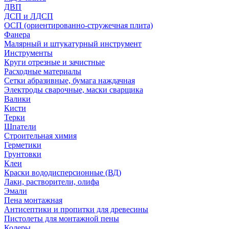
ДВП
ДСП и ЛДСП
ОСП (ориентированно-стружечная плита)
Фанера
Малярный и штукатурный инструмент
Инструменты
Круги отрезные и зачистные
Расходные материалы
Сетки абразивные, бумага наждачная
Электроды сварочные, маски сварщика
Валики
Кисти
Терки
Шпатели
Строительная химия
Герметики
Грунтовки
Клеи
Краски вододисперсионные (ВД)
Лаки, растворители, олифа
Эмали
Пена монтажная
Антисептики и пропитки для древесины
Пистолеты для монтажной пены
Колеры