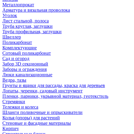
Металлопрокат
Арматура и вязальная проволока
Уголок
Лист стальной, полоса
Труба круглая, заглушки
Труба профильная, заглушки
Швеллер
Поликарбонат
Комплектующие
Сотовый поликарбонат
Сад и огород
Забор 3D секционный
Заборы и ограждения
Люки канализационные
Ведра, тазы
Грунты и ящики для рассады, краска для деревьев
Лопаты, черенки, садовый инструмент
Пленки, парники, укрывной материал, геотекстиль
Стремянки
Тележки и колеса
Шланги поливочные и опрыскиватели
Колья (опоры) для растений
Стеновые и фасадные материалы
Кирпич
Строительные блоки