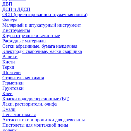
ДВП
ДСП и ЛДСП
ОСП (ориентированно-стружечная плита)
Фанера
Малярный и штукатурный инструмент
Инструменты
Круги отрезные и зачистные
Расходные материалы
Сетки абразивные, бумага наждачная
Электроды сварочные, маски сварщика
Валики
Кисти
Терки
Шпатели
Строительная химия
Герметики
Грунтовки
Клеи
Краски вододисперсионные (ВД)
Лаки, растворители, олифа
Эмали
Пена монтажная
Антисептики и пропитки для древесины
Пистолеты для монтажной пены
Колеры