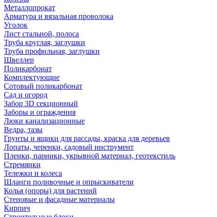
Металлопрокат
Арматура и вязальная проволока
Уголок
Лист стальной, полоса
Труба круглая, заглушки
Труба профильная, заглушки
Швеллер
Поликарбонат
Комплектующие
Сотовый поликарбонат
Сад и огород
Забор 3D секционный
Заборы и ограждения
Люки канализационные
Ведра, тазы
Грунты и ящики для рассады, краска для деревьев
Лопаты, черенки, садовый инструмент
Пленки, парники, укрывной материал, геотекстиль
Стремянки
Тележки и колеса
Шланги поливочные и опрыскиватели
Колья (опоры) для растений
Стеновые и фасадные материалы
Кирпич
Строительные блоки