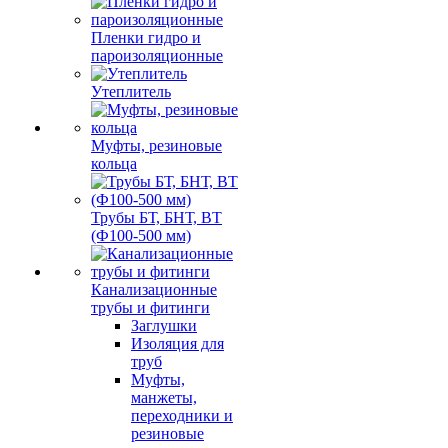
Пленки гидро и
пароизоляционные
Утеплитель
Муфты, резиновые
кольца
Трубы БТ, БНТ, ВТ
(Ф100-500 мм)
Канализационные
трубы и фитинги
Заглушки
Изоляция для
труб
Муфты,
манжеты,
переходники и
резиновые