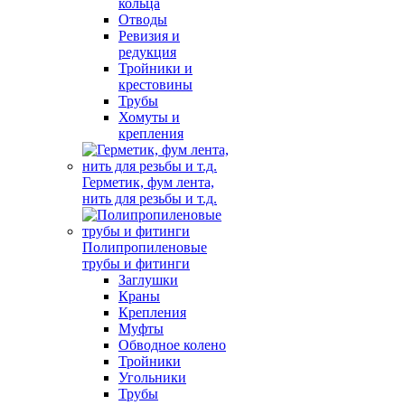
кольца
Отводы
Ревизия и
редукция
Тройники и
крестовины
Трубы
Хомуты и
крепления
Герметик, фум лента,
нить для резьбы и т.д.
Полипропиленовые
трубы и фитинги
Заглушки
Краны
Крепления
Муфты
Обводное колено
Тройники
Угольники
Трубы