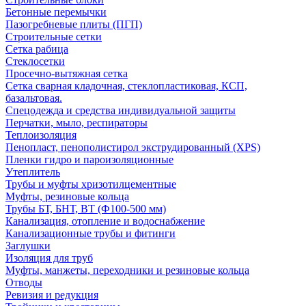
Бетонные перемычки
Пазогребневые плиты (ПГП)
Строительные сетки
Сетка рабица
Стеклосетки
Просечно-вытяжная сетка
Сетка сварная кладочная, стеклопластиковая, КСП,
базальтовая.
Спецодежда и средства индивидуальной защиты
Перчатки, мыло, респираторы
Теплоизоляция
Пенопласт, пенополистирол экструдированный (XPS)
Пленки гидро и пароизоляционные
Утеплитель
Трубы и муфты хризотилцементные
Муфты, резиновые кольца
Трубы БТ, БНТ, ВТ (Ф100-500 мм)
Канализация, отопление и водоснабжение
Канализационные трубы и фитинги
Заглушки
Изоляция для труб
Муфты, манжеты, переходники и резиновые кольца
Отводы
Ревизия и редукция