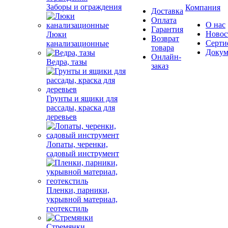
Заборы и ограждения
Компания
Доставка
Оплата
О нас
Гарантия
Новос
Люки
Возврат
Серти
канализационные
товара
Докум
Онлайн-
Ведра, тазы
заказ
Грунты и ящики для
рассады, краска для
деревьев
Лопаты, черенки,
садовый инструмент
Пленки, парники,
укрывной материал,
геотекстиль
Стремянки