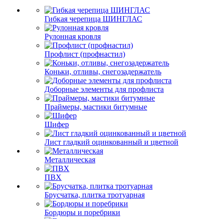
Гибкая черепица ШИНГЛАС
Рулонная кровля
Профлист (профнастил)
Коньки, отливы, снегозадержатель
Доборные элементы для профлиста
Праймеры, мастики битумные
Шифер
Лист гладкий оцинкованный и цветной
Металлическая
ПВХ
Брусчатка, плитка тротуарная
Бордюры и поребрики