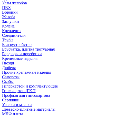
Углы желобов
ПВХ
Воронки
Желоба
Заглушки
Колена
Крепления
Соединители
Трубы
Благоустройство
Брусчатка, плитка тротуарная
Бордюры и поребрики
Крепежные изделия
Гвозди
Дюбеля
Прочие крепежные изделия
Саморезы
Скобы
Гипсокартон и комплектующие
Гипсокартон (ГКЛ)
Профиля для гипсокартона
Серпянки
Уголки и маячки
Древесно-плитные материалы
МДФ плита