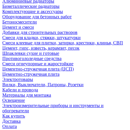
Алюминиевые радиаторы
Биметаллические радиаторы
Комплектующие и аксессуары
Оборудование для бетонных работ
Бетоносмесители
Цемент и смеси
Добавки для строительных растворов
Смеси для кладки, стяжки, штукатурки
Смеси клеевые для плитки, затирки, крестики, клинья, СВП
Цемент, гипс, известь, керамзит, песок
Шпаклевки сухие и готовые
Противогололедные средства
Смеси огнеупорные и жаростойкие
Цементно-стружечная плита (ЦСП)
Цементно-стружечная плита
Электротовары
Вилки, Выключатели, Патроны, Розетки
Кабели и провода
Материалы для монтажа
Освещение
Электроизмерительные приборы и инструменты и
обогреватели
Как купить
Доставка
Оплата