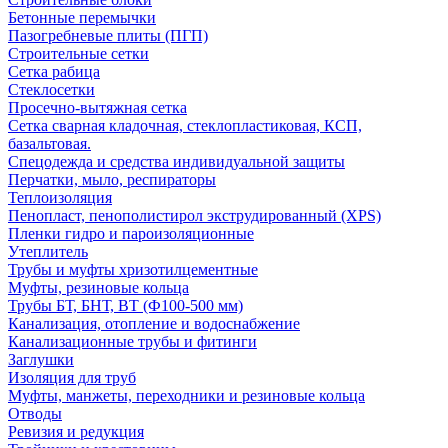
Бетонные перемычки
Пазогребневые плиты (ПГП)
Строительные сетки
Сетка рабица
Стеклосетки
Просечно-вытяжная сетка
Сетка сварная кладочная, стеклопластиковая, КСП,
базальтовая.
Спецодежда и средства индивидуальной защиты
Перчатки, мыло, респираторы
Теплоизоляция
Пенопласт, пенополистирол экструдированный (XPS)
Пленки гидро и пароизоляционные
Утеплитель
Трубы и муфты хризотилцементные
Муфты, резиновые кольца
Трубы БТ, БНТ, ВТ (Ф100-500 мм)
Канализация, отопление и водоснабжение
Канализационные трубы и фитинги
Заглушки
Изоляция для труб
Муфты, манжеты, переходники и резиновые кольца
Отводы
Ревизия и редукция