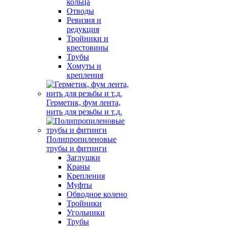
кольца
Отводы
Ревизия и
редукция
Тройники и
крестовины
Трубы
Хомуты и
крепления
Герметик, фум лента,
нить для резьбы и т.д.
Полипропиленовые
трубы и фитинги
Заглушки
Краны
Крепления
Муфты
Обводное колено
Тройники
Угольники
Трубы