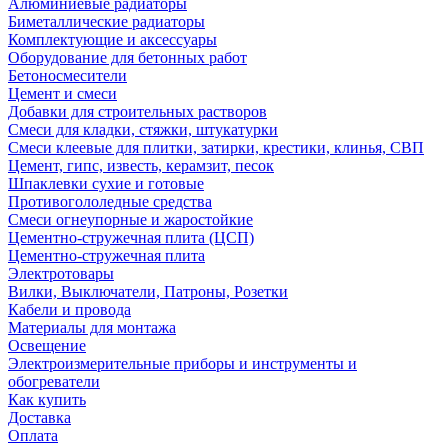
Алюминиевые радиаторы
Биметаллические радиаторы
Комплектующие и аксессуары
Оборудование для бетонных работ
Бетоносмесители
Цемент и смеси
Добавки для строительных растворов
Смеси для кладки, стяжки, штукатурки
Смеси клеевые для плитки, затирки, крестики, клинья, СВП
Цемент, гипс, известь, керамзит, песок
Шпаклевки сухие и готовые
Противогололедные средства
Смеси огнеупорные и жаростойкие
Цементно-стружечная плита (ЦСП)
Цементно-стружечная плита
Электротовары
Вилки, Выключатели, Патроны, Розетки
Кабели и провода
Материалы для монтажа
Освещение
Электроизмерительные приборы и инструменты и
обогреватели
Как купить
Доставка
Оплата