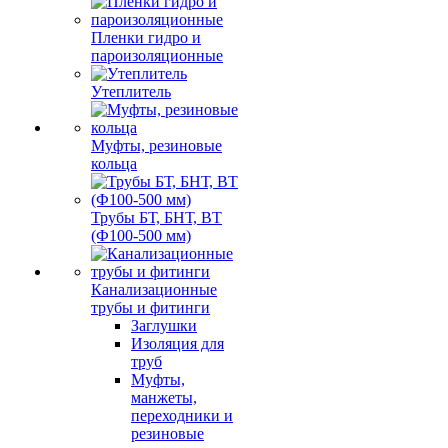
Пленки гидро и
пароизоляционные
Утеплитель
Муфты, резиновые
кольца
Трубы БТ, БНТ, ВТ
(Ф100-500 мм)
Канализационные
трубы и фитинги
Заглушки
Изоляция для
труб
Муфты,
манжеты,
переходники и
резиновые