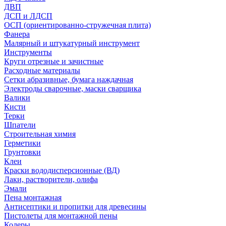
ДВП
ДСП и ЛДСП
ОСП (ориентированно-стружечная плита)
Фанера
Малярный и штукатурный инструмент
Инструменты
Круги отрезные и зачистные
Расходные материалы
Сетки абразивные, бумага наждачная
Электроды сварочные, маски сварщика
Валики
Кисти
Терки
Шпатели
Строительная химия
Герметики
Грунтовки
Клеи
Краски вододисперсионные (ВД)
Лаки, растворители, олифа
Эмали
Пена монтажная
Антисептики и пропитки для древесины
Пистолеты для монтажной пены
Колеры