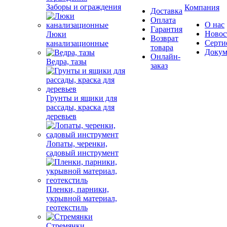
Заборы и ограждения
Компания
Доставка
Оплата
О нас
Гарантия
Новос
Люки
Возврат
Серти
канализационные
товара
Докум
Онлайн-
Ведра, тазы
заказ
Грунты и ящики для
рассады, краска для
деревьев
Лопаты, черенки,
садовый инструмент
Пленки, парники,
укрывной материал,
геотекстиль
Стремянки