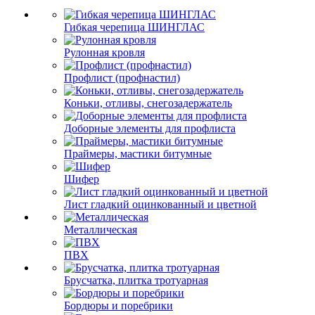
Гибкая черепица ШИНГЛАС
Рулонная кровля
Профлист (профнастил)
Коньки, отливы, снегозадержатель
Доборные элементы для профлиста
Праймеры, мастики битумные
Шифер
Лист гладкий оцинкованный и цветной
Металлическая
ПВХ
Брусчатка, плитка тротуарная
Бордюры и поребрики