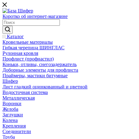
Коротко об интернет-магазине
Каталог
Кровельные материалы
Гибкая черепица ШИНГЛАС
Рулонная кровля
Профлист (профнастил)
Коньки, отливы, снегозадержатель
Доборные элементы для профлиста
Праймеры, мастики битумные
Шифер
Лист гладкий оцинкованный и цветной
Водосточная система
Металлическая
Воронки
Желоба
Заглушки
Колена
Крепления
Соединители
Труба