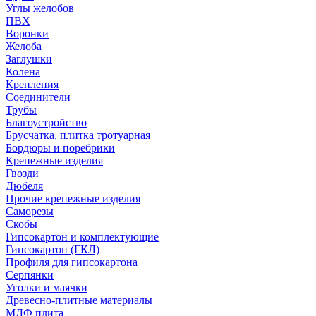
Углы желобов
ПВХ
Воронки
Желоба
Заглушки
Колена
Крепления
Соединители
Трубы
Благоустройство
Брусчатка, плитка тротуарная
Бордюры и поребрики
Крепежные изделия
Гвозди
Дюбеля
Прочие крепежные изделия
Саморезы
Скобы
Гипсокартон и комплектующие
Гипсокартон (ГКЛ)
Профиля для гипсокартона
Серпянки
Уголки и маячки
Древесно-плитные материалы
МДФ плита