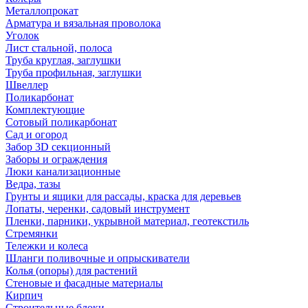
Металлопрокат
Арматура и вязальная проволока
Уголок
Лист стальной, полоса
Труба круглая, заглушки
Труба профильная, заглушки
Швеллер
Поликарбонат
Комплектующие
Сотовый поликарбонат
Сад и огород
Забор 3D секционный
Заборы и ограждения
Люки канализационные
Ведра, тазы
Грунты и ящики для рассады, краска для деревьев
Лопаты, черенки, садовый инструмент
Пленки, парники, укрывной материал, геотекстиль
Стремянки
Тележки и колеса
Шланги поливочные и опрыскиватели
Колья (опоры) для растений
Стеновые и фасадные материалы
Кирпич
Строительные блоки