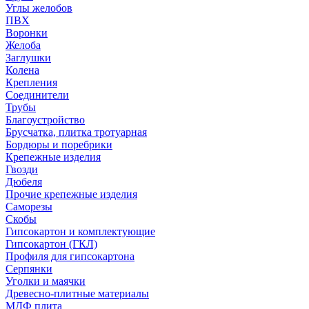
Углы желобов
ПВХ
Воронки
Желоба
Заглушки
Колена
Крепления
Соединители
Трубы
Благоустройство
Брусчатка, плитка тротуарная
Бордюры и поребрики
Крепежные изделия
Гвозди
Дюбеля
Прочие крепежные изделия
Саморезы
Скобы
Гипсокартон и комплектующие
Гипсокартон (ГКЛ)
Профиля для гипсокартона
Серпянки
Уголки и маячки
Древесно-плитные материалы
МДФ плита