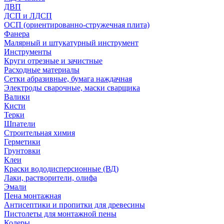
ДВП
ДСП и ЛДСП
ОСП (ориентированно-стружечная плита)
Фанера
Малярный и штукатурный инструмент
Инструменты
Круги отрезные и зачистные
Расходные материалы
Сетки абразивные, бумага наждачная
Электроды сварочные, маски сварщика
Валики
Кисти
Терки
Шпатели
Строительная химия
Герметики
Грунтовки
Клеи
Краски вододисперсионные (ВД)
Лаки, растворители, олифа
Эмали
Пена монтажная
Антисептики и пропитки для древесины
Пистолеты для монтажной пены
Колеры