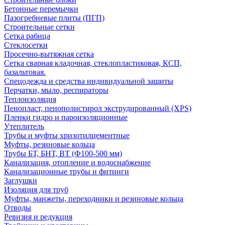
Бетонные перемычки
Пазогребневые плиты (ПГП)
Строительные сетки
Сетка рабица
Стеклосетки
Просечно-вытяжная сетка
Сетка сварная кладочная, стеклопластиковая, КСП,
базальтовая.
Спецодежда и средства индивидуальной защиты
Перчатки, мыло, респираторы
Теплоизоляция
Пенопласт, пенополистирол экструдированный (XPS)
Пленки гидро и пароизоляционные
Утеплитель
Трубы и муфты хризотилцементные
Муфты, резиновые кольца
Трубы БТ, БНТ, ВТ (Ф100-500 мм)
Канализация, отопление и водоснабжение
Канализационные трубы и фитинги
Заглушки
Изоляция для труб
Муфты, манжеты, переходники и резиновые кольца
Отводы
Ревизия и редукция