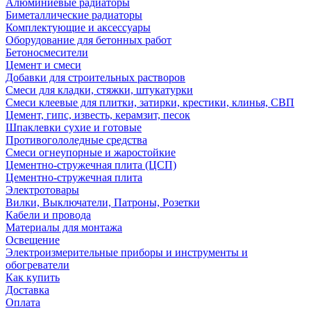
Алюминиевые радиаторы
Биметаллические радиаторы
Комплектующие и аксессуары
Оборудование для бетонных работ
Бетоносмесители
Цемент и смеси
Добавки для строительных растворов
Смеси для кладки, стяжки, штукатурки
Смеси клеевые для плитки, затирки, крестики, клинья, СВП
Цемент, гипс, известь, керамзит, песок
Шпаклевки сухие и готовые
Противогололедные средства
Смеси огнеупорные и жаростойкие
Цементно-стружечная плита (ЦСП)
Цементно-стружечная плита
Электротовары
Вилки, Выключатели, Патроны, Розетки
Кабели и провода
Материалы для монтажа
Освещение
Электроизмерительные приборы и инструменты и
обогреватели
Как купить
Доставка
Оплата