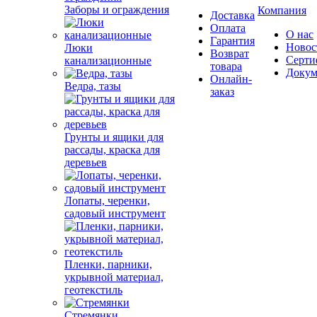
Заборы и ограждения
Компания
Доставка
Оплата
О нас
Гарантия
Новос
Люки
Возврат
Серти
канализационные
товара
Докум
Онлайн-
Ведра, тазы
заказ
Грунты и ящики для
рассады, краска для
деревьев
Лопаты, черенки,
садовый инструмент
Пленки, парники,
укрывной материал,
геотекстиль
Стремянки