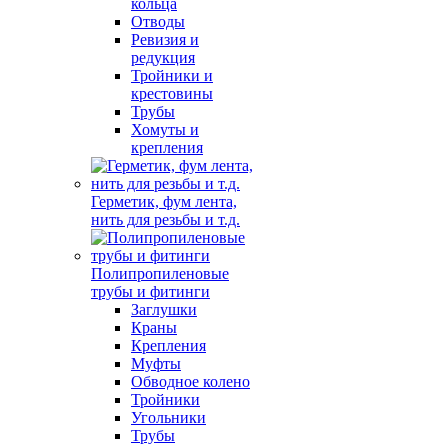
кольца
Отводы
Ревизия и
редукция
Тройники и
крестовины
Трубы
Хомуты и
крепления
Герметик, фум лента,
нить для резьбы и т.д.
Полипропиленовые
трубы и фитинги
Заглушки
Краны
Крепления
Муфты
Обводное колено
Тройники
Угольники
Трубы