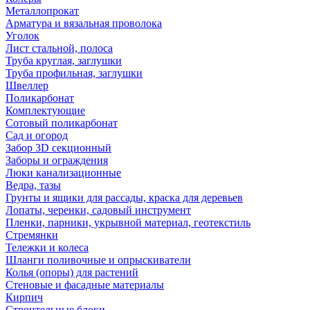
Металлопрокат
Арматура и вязальная проволока
Уголок
Лист стальной, полоса
Труба круглая, заглушки
Труба профильная, заглушки
Швеллер
Поликарбонат
Комплектующие
Сотовый поликарбонат
Сад и огород
Забор 3D секционный
Заборы и ограждения
Люки канализационные
Ведра, тазы
Грунты и ящики для рассады, краска для деревьев
Лопаты, черенки, садовый инструмент
Пленки, парники, укрывной материал, геотекстиль
Стремянки
Тележки и колеса
Шланги поливочные и опрыскиватели
Колья (опоры) для растений
Стеновые и фасадные материалы
Кирпич
Строительные блоки