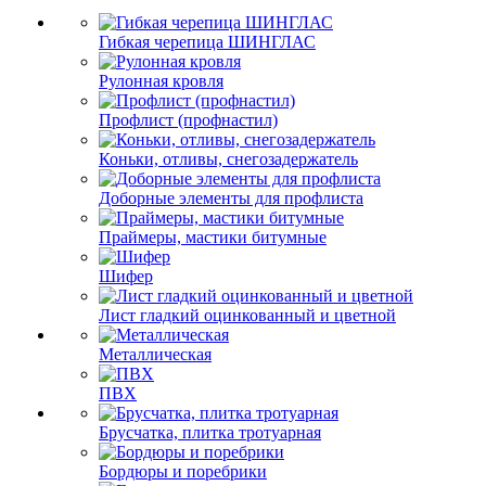
Гибкая черепица ШИНГЛАС
Рулонная кровля
Профлист (профнастил)
Коньки, отливы, снегозадержатель
Доборные элементы для профлиста
Праймеры, мастики битумные
Шифер
Лист гладкий оцинкованный и цветной
Металлическая
ПВХ
Брусчатка, плитка тротуарная
Бордюры и поребрики