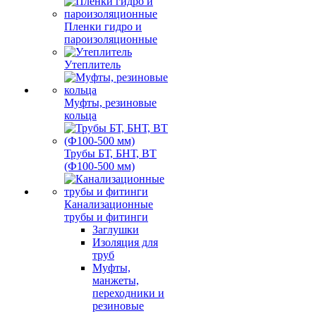
Пленки гидро и
пароизоляционные
Утеплитель
Муфты, резиновые
кольца
Трубы БТ, БНТ, ВТ
(Ф100-500 мм)
Канализационные
трубы и фитинги
Заглушки
Изоляция для
труб
Муфты,
манжеты,
переходники и
резиновые