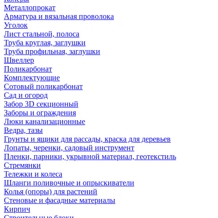
Металлопрокат
Арматура и вязальная проволока
Уголок
Лист стальной, полоса
Труба круглая, заглушки
Труба профильная, заглушки
Швеллер
Поликарбонат
Комплектующие
Сотовый поликарбонат
Сад и огород
Забор 3D секционный
Заборы и ограждения
Люки канализационные
Ведра, тазы
Грунты и ящики для рассады, краска для деревьев
Лопаты, черенки, садовый инструмент
Пленки, парники, укрывной материал, геотекстиль
Стремянки
Тележки и колеса
Шланги поливочные и опрыскиватели
Колья (опоры) для растений
Стеновые и фасадные материалы
Кирпич
Строительные блоки