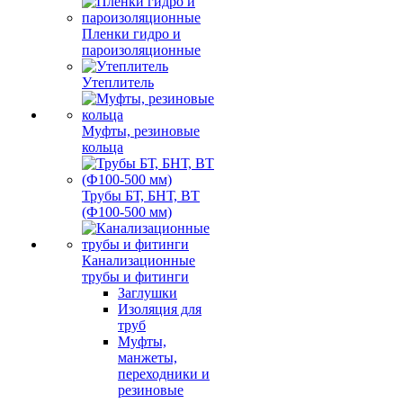
Пленки гидро и
пароизоляционные
Утеплитель
Муфты, резиновые
кольца
Трубы БТ, БНТ, ВТ
(Ф100-500 мм)
Канализационные
трубы и фитинги
Заглушки
Изоляция для
труб
Муфты,
манжеты,
переходники и
резиновые