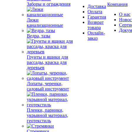
Заборы и ограждения
Компания
Доставка
Оплата
О нас
Гарантия
Новос
Люки
Возврат
Серти
канализационные
товара
Докум
Онлайн-
Ведра, тазы
заказ
Грунты и ящики для
рассады, краска для
деревьев
Лопаты, черенки,
садовый инструмент
Пленки, парники,
укрывной материал,
геотекстиль
Стремянки