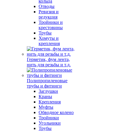
кольца
Отводы
Ревизия и
редукция
Тройники и
крестовины
Трубы
Хомуты и
крепления
Герметик, фум лента,
нить для резьбы и т.д.
Полипропиленовые
трубы и фитинги
Заглушки
Краны
Крепления
Муфты
Обводное колено
Тройники
Угольники
Трубы