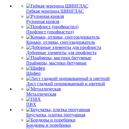
Гибкая черепица ШИНГЛАС
Рулонная кровля
Профлист (профнастил)
Коньки, отливы, снегозадержатель
Доборные элементы для профлиста
Праймеры, мастики битумные
Шифер
Лист гладкий оцинкованный и цветной
Металлическая
ПВХ
Брусчатка, плитка тротуарная
Бордюры и поребрики