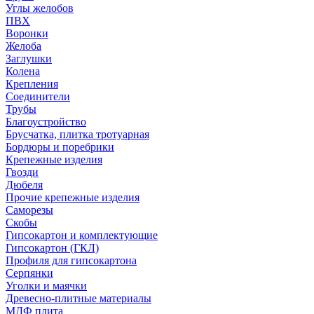
Углы желобов
ПВХ
Воронки
Желоба
Заглушки
Колена
Крепления
Соединители
Трубы
Благоустройство
Брусчатка, плитка тротуарная
Бордюры и поребрики
Крепежные изделия
Гвозди
Дюбеля
Прочие крепежные изделия
Саморезы
Скобы
Гипсокартон и комплектующие
Гипсокартон (ГКЛ)
Профиля для гипсокартона
Серпянки
Уголки и маячки
Древесно-плитные материалы
МДФ плита