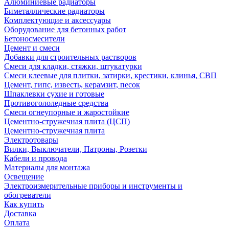
Алюминиевые радиаторы
Биметаллические радиаторы
Комплектующие и аксессуары
Оборудование для бетонных работ
Бетоносмесители
Цемент и смеси
Добавки для строительных растворов
Смеси для кладки, стяжки, штукатурки
Смеси клеевые для плитки, затирки, крестики, клинья, СВП
Цемент, гипс, известь, керамзит, песок
Шпаклевки сухие и готовые
Противогололедные средства
Смеси огнеупорные и жаростойкие
Цементно-стружечная плита (ЦСП)
Цементно-стружечная плита
Электротовары
Вилки, Выключатели, Патроны, Розетки
Кабели и провода
Материалы для монтажа
Освещение
Электроизмерительные приборы и инструменты и
обогреватели
Как купить
Доставка
Оплата