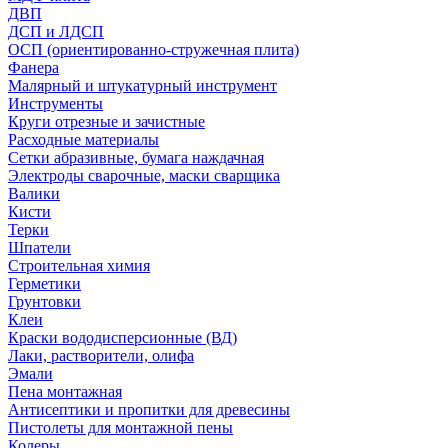
ДВП
ДСП и ЛДСП
ОСП (ориентированно-стружечная плита)
Фанера
Малярный и штукатурный инструмент
Инструменты
Круги отрезные и зачистные
Расходные материалы
Сетки абразивные, бумага наждачная
Электроды сварочные, маски сварщика
Валики
Кисти
Терки
Шпатели
Строительная химия
Герметики
Грунтовки
Клеи
Краски вододисперсионные (ВД)
Лаки, растворители, олифа
Эмали
Пена монтажная
Антисептики и пропитки для древесины
Пистолеты для монтажной пены
Колеры