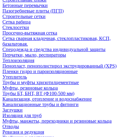
Бетонные перемычки
Пазогребневые плиты (ПГП)
Строительные сетки
Сетка рабица
Стеклосетки
Просечно-вытяжная сетка
Сетка сварная кладочная, стеклопластиковая, КСП,
базальтовая.
Спецодежда и средства индивидуальной защиты
Перчатки, мыло, респираторы
Теплоизоляция
Пенопласт, пенополистирол экструдированный (XPS)
Пленки гидро и пароизоляционные
Утеплитель
Трубы и муфты хризотилцементные
Муфты, резиновые кольца
Трубы БТ, БНТ, ВТ (Ф100-500 мм)
Канализация, отопление и водоснабжение
Канализационные трубы и фитинги
Заглушки
Изоляция для труб
Муфты, манжеты, переходники и резиновые кольца
Отводы
Ревизия и редукция