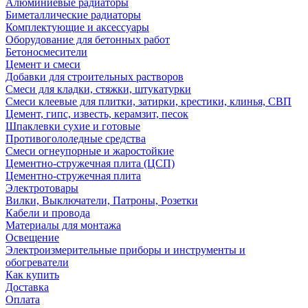
Алюминиевые радиаторы
Биметаллические радиаторы
Комплектующие и аксессуары
Оборудование для бетонных работ
Бетоносмесители
Цемент и смеси
Добавки для строительных растворов
Смеси для кладки, стяжки, штукатурки
Смеси клеевые для плитки, затирки, крестики, клинья, СВП
Цемент, гипс, известь, керамзит, песок
Шпаклевки сухие и готовые
Противогололедные средства
Смеси огнеупорные и жаростойкие
Цементно-стружечная плита (ЦСП)
Цементно-стружечная плита
Электротовары
Вилки, Выключатели, Патроны, Розетки
Кабели и провода
Материалы для монтажа
Освещение
Электроизмерительные приборы и инструменты и
обогреватели
Как купить
Доставка
Оплата