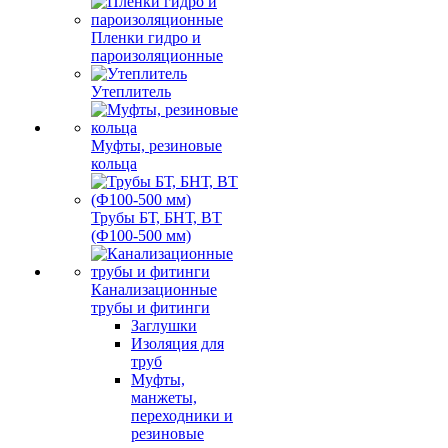
Пленки гидро и
пароизоляционные
Утеплитель
Муфты, резиновые
кольца
Трубы БТ, БНТ, ВТ
(Ф100-500 мм)
Канализационные
трубы и фитинги
Заглушки
Изоляция для
труб
Муфты,
манжеты,
переходники и
резиновые