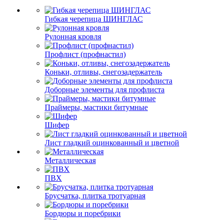
Гибкая черепица ШИНГЛАС
Рулонная кровля
Профлист (профнастил)
Коньки, отливы, снегозадержатель
Доборные элементы для профлиста
Праймеры, мастики битумные
Шифер
Лист гладкий оцинкованный и цветной
Металлическая
ПВХ
Брусчатка, плитка тротуарная
Бордюры и поребрики