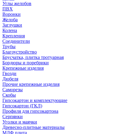
Углы желобов
ПВХ
Воронки
Желоба
Заглушки
Колена
Крепления
Соединители
Трубы
Благоустройство
Брусчатка, плитка тротуарная
Бордюры и поребрики
Крепежные изделия
Гвозди
Дюбеля
Прочие крепежные изделия
Саморезы
Скобы
Гипсокартон и комплектующие
Гипсокартон (ГКЛ)
Профиля для гипсокартона
Серпянки
Уголки и маячки
Древесно-плитные материалы
МДФ плита