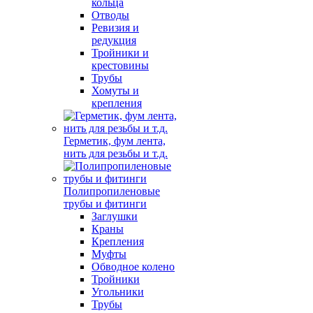
кольца
Отводы
Ревизия и
редукция
Тройники и
крестовины
Трубы
Хомуты и
крепления
Герметик, фум лента,
нить для резьбы и т.д.
Полипропиленовые
трубы и фитинги
Заглушки
Краны
Крепления
Муфты
Обводное колено
Тройники
Угольники
Трубы