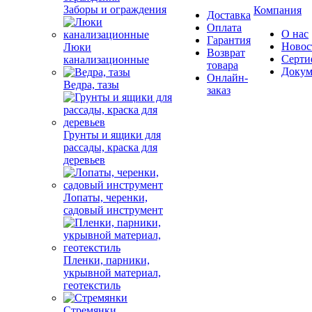
Заборы и ограждения
Компания
Доставка
Оплата
О нас
Гарантия
Новос
Люки
Возврат
Серти
канализационные
товара
Докум
Онлайн-
Ведра, тазы
заказ
Грунты и ящики для
рассады, краска для
деревьев
Лопаты, черенки,
садовый инструмент
Пленки, парники,
укрывной материал,
геотекстиль
Стремянки