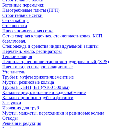
Бетонные перемычки
Пазогребневые плиты (ПГП)
Строительные сетки
Сетка рабица
Стеклосетки
Просечно-вытяжная сетка
Сетка сварная кладочная, стеклопластиковая, КСП,
базальтовая.
Спецодежда и средства индивидуальной защиты
Перчатки, мыло, респираторы
Теплоизоляция
Пенопласт, пенополистирол экструдированный (XPS)
Пленки гидро и пароизоляционные
Утеплитель
Трубы и муфты хризотилцементные
Муфты, резиновые кольца
Трубы БТ, БНТ, ВТ (Ф100-500 мм)
Канализация, отопление и водоснабжение
Канализационные трубы и фитинги
Заглушки
Изоляция для труб
Муфты, манжеты, переходники и резиновые кольца
Отводы
Ревизия и редукция