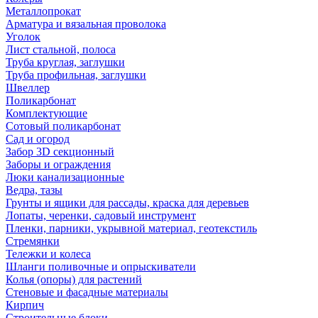
Металлопрокат
Арматура и вязальная проволока
Уголок
Лист стальной, полоса
Труба круглая, заглушки
Труба профильная, заглушки
Швеллер
Поликарбонат
Комплектующие
Сотовый поликарбонат
Сад и огород
Забор 3D секционный
Заборы и ограждения
Люки канализационные
Ведра, тазы
Грунты и ящики для рассады, краска для деревьев
Лопаты, черенки, садовый инструмент
Пленки, парники, укрывной материал, геотекстиль
Стремянки
Тележки и колеса
Шланги поливочные и опрыскиватели
Колья (опоры) для растений
Стеновые и фасадные материалы
Кирпич
Строительные блоки