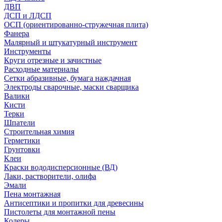
ДВП
ДСП и ЛДСП
ОСП (ориентированно-стружечная плита)
Фанера
Малярный и штукатурный инструмент
Инструменты
Круги отрезные и зачистные
Расходные материалы
Сетки абразивные, бумага наждачная
Электроды сварочные, маски сварщика
Валики
Кисти
Терки
Шпатели
Строительная химия
Герметики
Грунтовки
Клеи
Краски вододисперсионные (ВД)
Лаки, растворители, олифа
Эмали
Пена монтажная
Антисептики и пропитки для древесины
Пистолеты для монтажной пены
Колеры