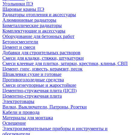
Угольники ПЭ
Шаровые краны ПЭ
Радиаторы отопления и аксессуары
Алюминиевые радиаторы
Биметаллические радиаторы
Комплектующие и аксессуары
Оборудование для бетонных работ
Бетоносмесители
Цемент и смеси
Добавки для строительных растворов
Смеси для кладки, стяжки, штукатурки
Смеси клеевые для плитки, затирки, крестики, клинья, СВП
Цемент, гипс, известь, керамзит, песок
Шпаклевки сухие и готовые
Противогололедные средства
Смеси огнеупорные и жаростойкие
Цементно-стружечная плита (ЦСП)
Цементно-стружечная плита
Электротовары
Вилки, Выключатели, Патроны, Розетки
Кабели и провода
Материалы для монтажа
Освещение
Электроизмерительные приборы и инструменты и
обогреватели