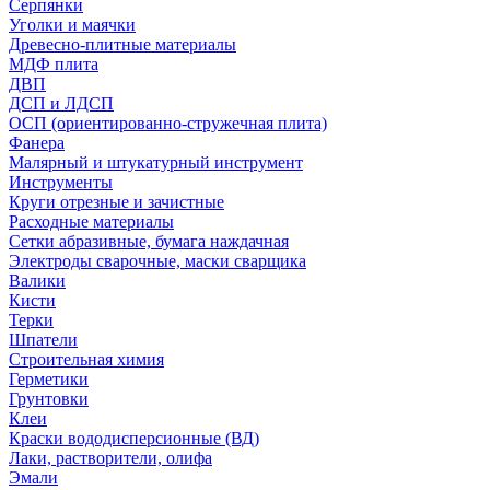
Серпянки
Уголки и маячки
Древесно-плитные материалы
МДФ плита
ДВП
ДСП и ЛДСП
ОСП (ориентированно-стружечная плита)
Фанера
Малярный и штукатурный инструмент
Инструменты
Круги отрезные и зачистные
Расходные материалы
Сетки абразивные, бумага наждачная
Электроды сварочные, маски сварщика
Валики
Кисти
Терки
Шпатели
Строительная химия
Герметики
Грунтовки
Клеи
Краски вододисперсионные (ВД)
Лаки, растворители, олифа
Эмали