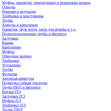
Муфты, манжеты, переходники и резиновые кольца
Отводы
Ревизия и редукция
Тройники и крестовины
Трубы
Хомуты и крепления
Герметик, фум лента, нить для резьбы и т.д.
Полипропиленовые трубы и фитинги
Заглушки
Краны
Крепления
Муфты
Обводное колено
Тройники
Угольники
Трубы
Фильтры
Запорная арматура
Подводка гибкая для воды
Труба ПНД и фитинги
Врезки ПЭ
Заглушки ПЭ
Муфты ПЭ
Тройники ПЭ
Трубы ПНД