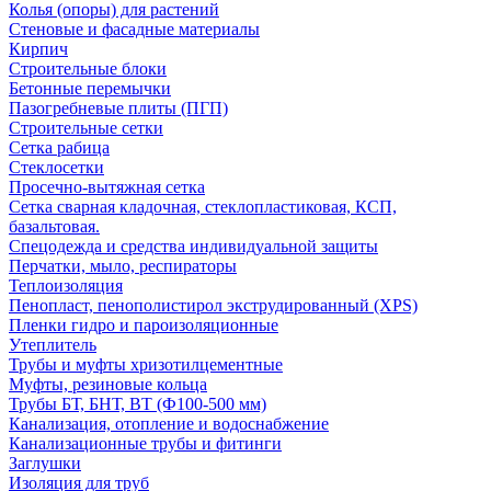
Колья (опоры) для растений
Стеновые и фасадные материалы
Кирпич
Строительные блоки
Бетонные перемычки
Пазогребневые плиты (ПГП)
Строительные сетки
Сетка рабица
Стеклосетки
Просечно-вытяжная сетка
Сетка сварная кладочная, стеклопластиковая, КСП,
базальтовая.
Спецодежда и средства индивидуальной защиты
Перчатки, мыло, респираторы
Теплоизоляция
Пенопласт, пенополистирол экструдированный (XPS)
Пленки гидро и пароизоляционные
Утеплитель
Трубы и муфты хризотилцементные
Муфты, резиновые кольца
Трубы БТ, БНТ, ВТ (Ф100-500 мм)
Канализация, отопление и водоснабжение
Канализационные трубы и фитинги
Заглушки
Изоляция для труб