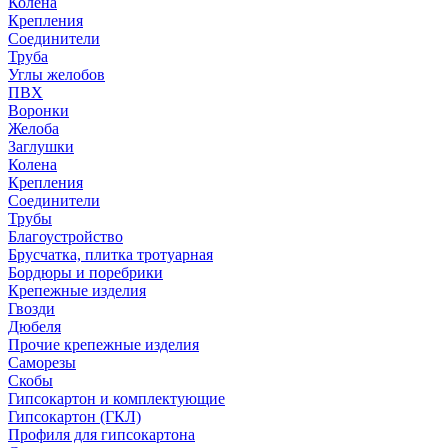
Колена
Крепления
Соединители
Труба
Углы желобов
ПВХ
Воронки
Желоба
Заглушки
Колена
Крепления
Соединители
Трубы
Благоустройство
Брусчатка, плитка тротуарная
Бордюры и поребрики
Крепежные изделия
Гвозди
Дюбеля
Прочие крепежные изделия
Саморезы
Скобы
Гипсокартон и комплектующие
Гипсокартон (ГКЛ)
Профиля для гипсокартона