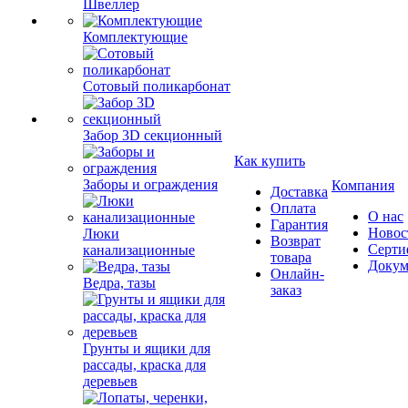
Швеллер
Комплектующие
Сотовый поликарбонат
Забор 3D секционный
Как купить
Заборы и ограждения
Компания
Доставка
Оплата
О нас
Гарантия
Новос
Люки
Возврат
Серти
канализационные
товара
Докум
Онлайн-
Ведра, тазы
заказ
Грунты и ящики для
рассады, краска для
деревьев