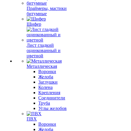
Праймеры, мастики
битумные
Шифер
Лист гладкий
оцинкованный и
цветной
Металлическая
Воронки
Желоба
Заглушки
Колена
Крепления
Соединители
Труба
Углы желобов
ПВХ
Воронки
Желоба