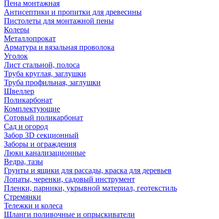
Пена монтажная
Антисептики и пропитки для древесины
Пистолеты для монтажной пены
Колеры
Металлопрокат
Арматура и вязальная проволока
Уголок
Лист стальной, полоса
Труба круглая, заглушки
Труба профильная, заглушки
Швеллер
Поликарбонат
Комплектующие
Сотовый поликарбонат
Сад и огород
Забор 3D секционный
Заборы и ограждения
Люки канализационные
Ведра, тазы
Грунты и ящики для рассады, краска для деревьев
Лопаты, черенки, садовый инструмент
Пленки, парники, укрывной материал, геотекстиль
Стремянки
Тележки и колеса
Шланги поливочные и опрыскиватели