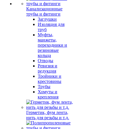
Канализационные
трубы и фитинги
Заглушки
Изоляция для
труб
Муфты,
манжеты,
переходники и
резиновые
кольца
Отводы
Ревизия и
редукция
Тройники и
крестовины
Трубы
Хомуты и
крепления
Герметик, фум лента,
нить для резьбы и т.д.