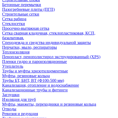
Бетонные перемычки
Пазогребневые плиты (ПГП)
Строительные сетки
Сетка рабица
Стеклосетки
Просечно-вытяжная сетка
Сетка сварная кладочная, стеклопластиковая, КСП,
базальтовая.
Спецодежда и средства индивидуальной защиты
Перчатки, мыло, респираторы
Теплоизоляция
Пенопласт, пенополистирол экструдированный (XPS)
Пленки гидро и пароизоляционные
Утеплитель
Трубы и муфты хризотилцементные
Муфты, резиновые кольца
Трубы БТ, БНТ, ВТ (Ф100-500 мм)
Канализация, отопление и водоснабжение
Канализационные трубы и фитинги
Заглушки
Изоляция для труб
Муфты, манжеты, переходники и резиновые кольца
Отводы
Ревизия и редукция