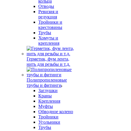
кольца
Отводы
Ревизия и
редукция
Тройники и
крестовины
Трубы
Хомуты и
крепления
Герметик, фум лента,
нить для резьбы и т.д.
Полипропиленовые
трубы и фитинги
Заглушки
Краны
Крепления
Муфты
Обводное колено
Тройники
Угольники
Трубы