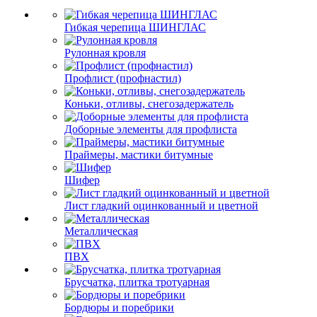
Гибкая черепица ШИНГЛАС
Рулонная кровля
Профлист (профнастил)
Коньки, отливы, снегозадержатель
Доборные элементы для профлиста
Праймеры, мастики битумные
Шифер
Лист гладкий оцинкованный и цветной
Металлическая
ПВХ
Брусчатка, плитка тротуарная
Бордюры и поребрики