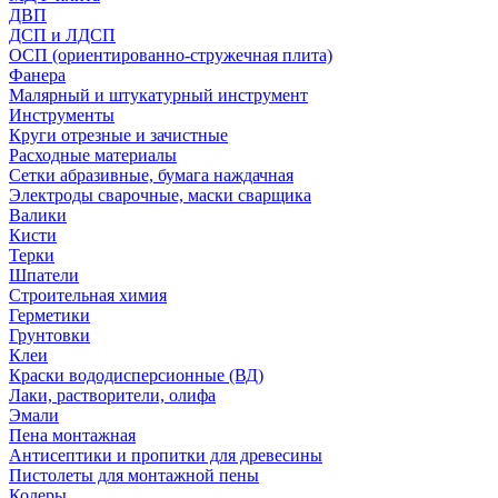
ДВП
ДСП и ЛДСП
ОСП (ориентированно-стружечная плита)
Фанера
Малярный и штукатурный инструмент
Инструменты
Круги отрезные и зачистные
Расходные материалы
Сетки абразивные, бумага наждачная
Электроды сварочные, маски сварщика
Валики
Кисти
Терки
Шпатели
Строительная химия
Герметики
Грунтовки
Клеи
Краски вододисперсионные (ВД)
Лаки, растворители, олифа
Эмали
Пена монтажная
Антисептики и пропитки для древесины
Пистолеты для монтажной пены
Колеры