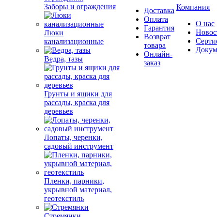
Заборы и ограждения
Компания
Доставка
Оплата
О нас
Гарантия
Новос
Люки
Возврат
Серти
канализационные
товара
Докум
Онлайн-
Ведра, тазы
заказ
Грунты и ящики для
рассады, краска для
деревьев
Лопаты, черенки,
садовый инструмент
Пленки, парники,
укрывной материал,
геотекстиль
Стремянки