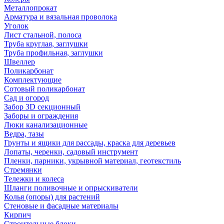
Металлопрокат
Арматура и вязальная проволока
Уголок
Лист стальной, полоса
Труба круглая, заглушки
Труба профильная, заглушки
Швеллер
Поликарбонат
Комплектующие
Сотовый поликарбонат
Сад и огород
Забор 3D секционный
Заборы и ограждения
Люки канализационные
Ведра, тазы
Грунты и ящики для рассады, краска для деревьев
Лопаты, черенки, садовый инструмент
Пленки, парники, укрывной материал, геотекстиль
Стремянки
Тележки и колеса
Шланги поливочные и опрыскиватели
Колья (опоры) для растений
Стеновые и фасадные материалы
Кирпич
Строительные блоки