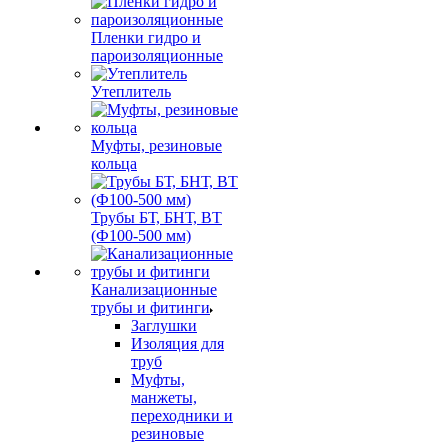
Пленки гидро и
пароизоляционные
Утеплитель
Муфты, резиновые
кольца
Трубы БТ, БНТ, ВТ
(Ф100-500 мм)
Канализационные
трубы и фитинги
Заглушки
Изоляция для
труб
Муфты,
манжеты,
переходники и
резиновые