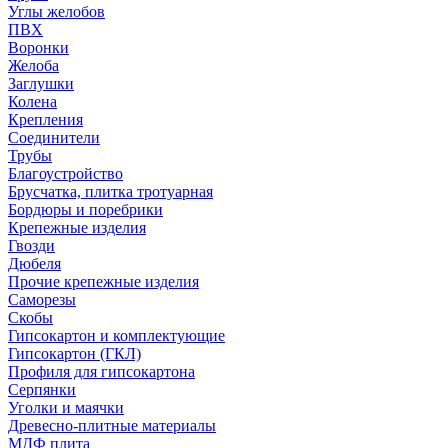
Углы желобов
ПВХ
Воронки
Желоба
Заглушки
Колена
Крепления
Соединители
Трубы
Благоустройство
Брусчатка, плитка тротуарная
Бордюры и поребрики
Крепежные изделия
Гвозди
Дюбеля
Прочие крепежные изделия
Саморезы
Скобы
Гипсокартон и комплектующие
Гипсокартон (ГКЛ)
Профиля для гипсокартона
Серпянки
Уголки и маячки
Древесно-плитные материалы
МДФ плита