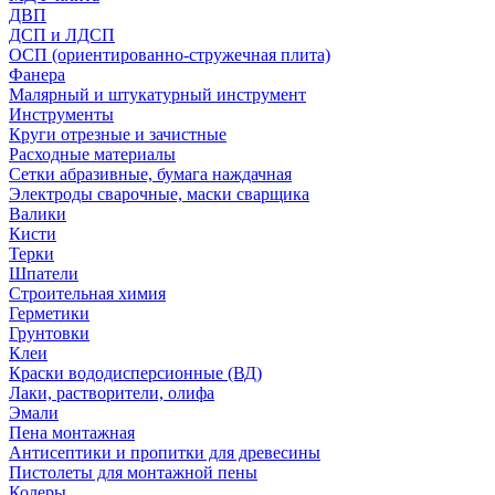
ДВП
ДСП и ЛДСП
ОСП (ориентированно-стружечная плита)
Фанера
Малярный и штукатурный инструмент
Инструменты
Круги отрезные и зачистные
Расходные материалы
Сетки абразивные, бумага наждачная
Электроды сварочные, маски сварщика
Валики
Кисти
Терки
Шпатели
Строительная химия
Герметики
Грунтовки
Клеи
Краски вододисперсионные (ВД)
Лаки, растворители, олифа
Эмали
Пена монтажная
Антисептики и пропитки для древесины
Пистолеты для монтажной пены
Колеры