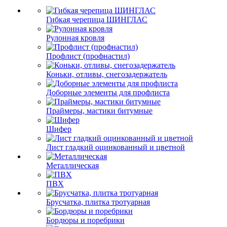
Гибкая черепица ШИНГЛАС
Рулонная кровля
Профлист (профнастил)
Коньки, отливы, снегозадержатель
Доборные элементы для профлиста
Праймеры, мастики битумные
Шифер
Лист гладкий оцинкованный и цветной
Металлическая
ПВХ
Брусчатка, плитка тротуарная
Бордюры и поребрики