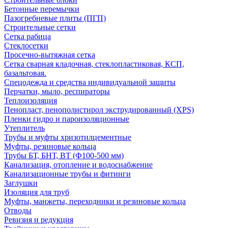
Бетонные перемычки
Пазогребневые плиты (ПГП)
Строительные сетки
Сетка рабица
Стеклосетки
Просечно-вытяжная сетка
Сетка сварная кладочная, стеклопластиковая, КСП,
базальтовая.
Спецодежда и средства индивидуальной защиты
Перчатки, мыло, респираторы
Теплоизоляция
Пенопласт, пенополистирол экструдированный (XPS)
Пленки гидро и пароизоляционные
Утеплитель
Трубы и муфты хризотилцементные
Муфты, резиновые кольца
Трубы БТ, БНТ, ВТ (Ф100-500 мм)
Канализация, отопление и водоснабжение
Канализационные трубы и фитинги
Заглушки
Изоляция для труб
Муфты, манжеты, переходники и резиновые кольца
Отводы
Ревизия и редукция