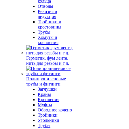
кольца
Отводы
Ревизия и
редукция
Тройники и
крестовины
Трубы
Хомуты и
крепления
Герметик, фум лента,
нить для резьбы и т.д.
Полипропиленовые
трубы и фитинги
Заглушки
Краны
Крепления
Муфты
Обводное колено
Тройники
Угольники
Трубы