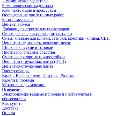
Алюминиевые радиаторы
Биметаллические радиаторы
Комплектующие и аксессуары
Оборудование для бетонных работ
Бетоносмесители
Цемент и смеси
Добавки для строительных растворов
Смеси для кладки, стяжки, штукатурки
Смеси клеевые для плитки, затирки, крестики, клинья, СВП
Цемент, гипс, известь, керамзит, песок
Шпаклевки сухие и готовые
Противогололедные средства
Смеси огнеупорные и жаростойкие
Цементно-стружечная плита (ЦСП)
Цементно-стружечная плита
Электротовары
Вилки, Выключатели, Патроны, Розетки
Кабели и провода
Материалы для монтажа
Освещение
Электроизмерительные приборы и инструменты и
обогреватели
Как купить
Доставка
Оплата