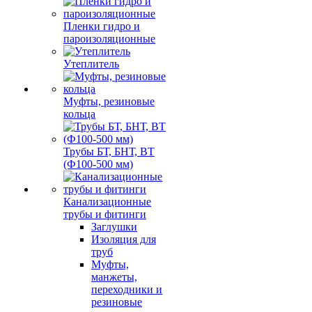
Пленки гидро и
пароизоляционные
Утеплитель
Муфты, резиновые
кольца
Трубы БТ, БНТ, ВТ
(Ф100-500 мм)
Канализационные
трубы и фитинги
Заглушки
Изоляция для
труб
Муфты,
манжеты,
переходники и
резиновые