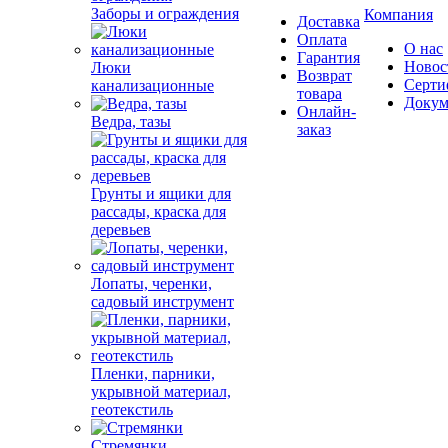
Заборы и ограждения
Компания
Доставка
Оплата
О нас
Гарантия
Новос
Люки
Возврат
Серти
канализационные
товара
Докум
Онлайн-
Ведра, тазы
заказ
Грунты и ящики для
рассады, краска для
деревьев
Лопаты, черенки,
садовый инструмент
Пленки, парники,
укрывной материал,
геотекстиль
Стремянки