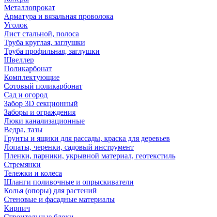
Металлопрокат
Арматура и вязальная проволока
Уголок
Лист стальной, полоса
Труба круглая, заглушки
Труба профильная, заглушки
Швеллер
Поликарбонат
Комплектующие
Сотовый поликарбонат
Сад и огород
Забор 3D секционный
Заборы и ограждения
Люки канализационные
Ведра, тазы
Грунты и ящики для рассады, краска для деревьев
Лопаты, черенки, садовый инструмент
Пленки, парники, укрывной материал, геотекстиль
Стремянки
Тележки и колеса
Шланги поливочные и опрыскиватели
Колья (опоры) для растений
Стеновые и фасадные материалы
Кирпич
Строительные блоки