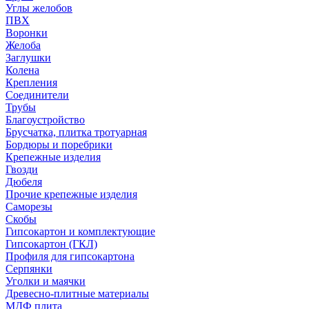
Углы желобов
ПВХ
Воронки
Желоба
Заглушки
Колена
Крепления
Соединители
Трубы
Благоустройство
Брусчатка, плитка тротуарная
Бордюры и поребрики
Крепежные изделия
Гвозди
Дюбеля
Прочие крепежные изделия
Саморезы
Скобы
Гипсокартон и комплектующие
Гипсокартон (ГКЛ)
Профиля для гипсокартона
Серпянки
Уголки и маячки
Древесно-плитные материалы
МДФ плита