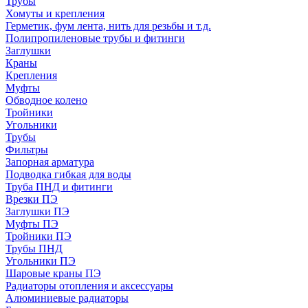
Трубы
Хомуты и крепления
Герметик, фум лента, нить для резьбы и т.д.
Полипропиленовые трубы и фитинги
Заглушки
Краны
Крепления
Муфты
Обводное колено
Тройники
Угольники
Трубы
Фильтры
Запорная арматура
Подводка гибкая для воды
Труба ПНД и фитинги
Врезки ПЭ
Заглушки ПЭ
Муфты ПЭ
Тройники ПЭ
Трубы ПНД
Угольники ПЭ
Шаровые краны ПЭ
Радиаторы отопления и аксессуары
Алюминиевые радиаторы