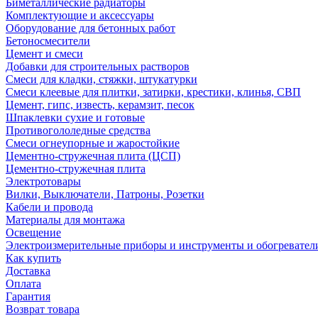
Биметаллические радиаторы
Комплектующие и аксессуары
Оборудование для бетонных работ
Бетоносмесители
Цемент и смеси
Добавки для строительных растворов
Смеси для кладки, стяжки, штукатурки
Смеси клеевые для плитки, затирки, крестики, клинья, СВП
Цемент, гипс, известь, керамзит, песок
Шпаклевки сухие и готовые
Противогололедные средства
Смеси огнеупорные и жаростойкие
Цементно-стружечная плита (ЦСП)
Цементно-стружечная плита
Электротовары
Вилки, Выключатели, Патроны, Розетки
Кабели и провода
Материалы для монтажа
Освещение
Электроизмерительные приборы и инструменты и обогревател
Как купить
Доставка
Оплата
Гарантия
Возврат товара