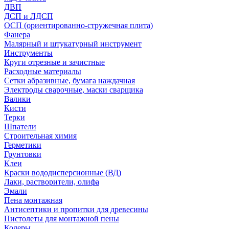
ДВП
ДСП и ЛДСП
ОСП (ориентированно-стружечная плита)
Фанера
Малярный и штукатурный инструмент
Инструменты
Круги отрезные и зачистные
Расходные материалы
Сетки абразивные, бумага наждачная
Электроды сварочные, маски сварщика
Валики
Кисти
Терки
Шпатели
Строительная химия
Герметики
Грунтовки
Клеи
Краски вододисперсионные (ВД)
Лаки, растворители, олифа
Эмали
Пена монтажная
Антисептики и пропитки для древесины
Пистолеты для монтажной пены
Колеры