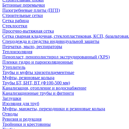
Бетонные перемычки
Пазогребневые плиты (ПГП)
Строительные сетки
Сетка рабица
Стеклосетки
Просечно-вытяжная сетка
Сетка сварная кладочная, стеклопластиковая, КСП, базальтовая
Спецодежда и средства индивидуальной защиты
Перчатки, мыло, респираторы
Теплоизоляция
Пенопласт, пенополистирол экструдированный (XPS)
Пленки гидро и пароизоляционные
Утеплитель
Трубы и муфты хризотилцементные
Муфты, резиновые кольца
Трубы БТ, БНТ, ВТ (Ф100-500 мм)
Канализация, отопление и водоснабжение
Канализационные трубы и фитинги
Заглушки
Изоляция для труб
Муфты, манжеты, переходники и резиновые кольца
Отводы
Ревизия и редукция
Тройники и крестовины