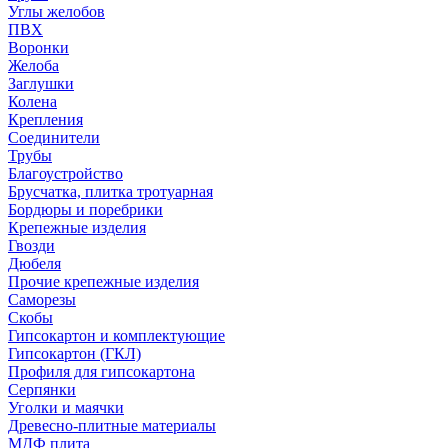
Углы желобов
ПВХ
Воронки
Желоба
Заглушки
Колена
Крепления
Соединители
Трубы
Благоустройство
Брусчатка, плитка тротуарная
Бордюры и поребрики
Крепежные изделия
Гвозди
Дюбеля
Прочие крепежные изделия
Саморезы
Скобы
Гипсокартон и комплектующие
Гипсокартон (ГКЛ)
Профиля для гипсокартона
Серпянки
Уголки и маячки
Древесно-плитные материалы
МДФ плита