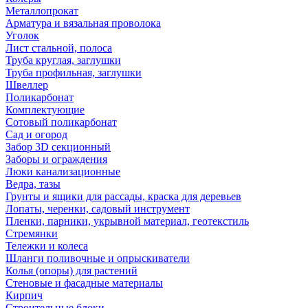
Металлопрокат
Арматура и вязальная проволока
Уголок
Лист стальной, полоса
Труба круглая, заглушки
Труба профильная, заглушки
Швеллер
Поликарбонат
Комплектующие
Сотовый поликарбонат
Сад и огород
Забор 3D секционный
Заборы и ограждения
Люки канализационные
Ведра, тазы
Грунты и ящики для рассады, краска для деревьев
Лопаты, черенки, садовый инструмент
Пленки, парники, укрывной материал, геотекстиль
Стремянки
Тележки и колеса
Шланги поливочные и опрыскиватели
Колья (опоры) для растений
Стеновые и фасадные материалы
Кирпич
Строительные блоки