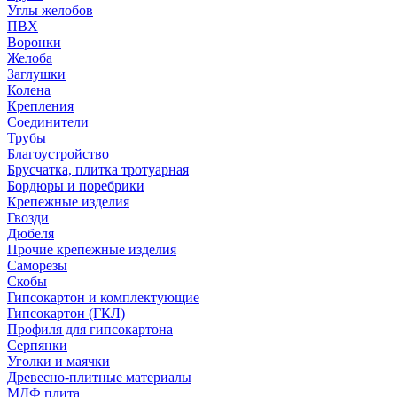
Углы желобов
ПВХ
Воронки
Желоба
Заглушки
Колена
Крепления
Соединители
Трубы
Благоустройство
Брусчатка, плитка тротуарная
Бордюры и поребрики
Крепежные изделия
Гвозди
Дюбеля
Прочие крепежные изделия
Саморезы
Скобы
Гипсокартон и комплектующие
Гипсокартон (ГКЛ)
Профиля для гипсокартона
Серпянки
Уголки и маячки
Древесно-плитные материалы
МДФ плита