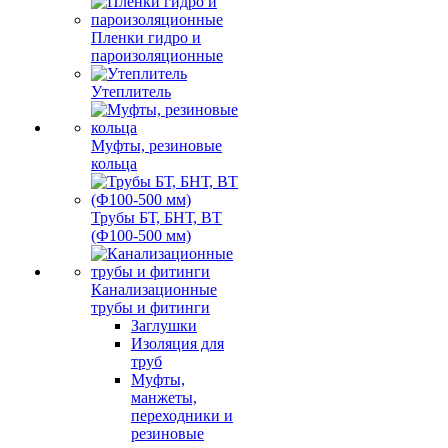
Пленки гидро и
пароизоляционные
Утеплитель
Муфты, резиновые
кольца
Трубы БТ, БНТ, ВТ
(Ф100-500 мм)
Канализационные
трубы и фитинги
Заглушки
Изоляция для
труб
Муфты,
манжеты,
переходники и
резиновые