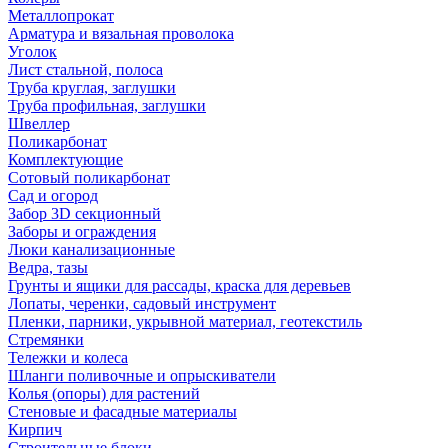
Металлопрокат
Арматура и вязальная проволока
Уголок
Лист стальной, полоса
Труба круглая, заглушки
Труба профильная, заглушки
Швеллер
Поликарбонат
Комплектующие
Сотовый поликарбонат
Сад и огород
Забор 3D секционный
Заборы и ограждения
Люки канализационные
Ведра, тазы
Грунты и ящики для рассады, краска для деревьев
Лопаты, черенки, садовый инструмент
Пленки, парники, укрывной материал, геотекстиль
Стремянки
Тележки и колеса
Шланги поливочные и опрыскиватели
Колья (опоры) для растений
Стеновые и фасадные материалы
Кирпич
Строительные блоки