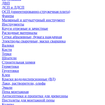
ДВП
ДСП и ЛДСП
ОСП (ориентированно-стружечная плита)
Фанера
Малярный и штукатурный инструмент
Инструменты
Круги отрезные и зачистные
Расходные материалы
Сетки абразивные, бумага наждачная
Электроды сварочные, маски сварщика
Валики
Кисти
Терки
Шпатели
Строительная химия
Герметики
Грунтовки
Клеи
Краски вододисперсионные (ВД)
Лаки, растворители, олифа
Эмали
Пена монтажная
Антисептики и пропитки для древесины
Пистолеты для монтажной пены
Колеры