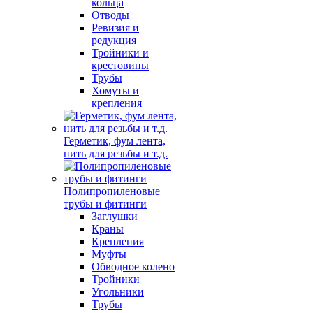
кольца
Отводы
Ревизия и
редукция
Тройники и
крестовины
Трубы
Хомуты и
крепления
Герметик, фум лента,
нить для резьбы и т.д.
Полипропиленовые
трубы и фитинги
Заглушки
Краны
Крепления
Муфты
Обводное колено
Тройники
Угольники
Трубы