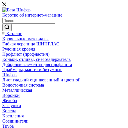
Коротко об интернет-магазине
Каталог
Кровельные материалы
Гибкая черепица ШИНГЛАС
Рулонная кровля
Профлист (профнастил)
Коньки, отливы, снегозадержатель
Доборные элементы для профлиста
Праймеры, мастики битумные
Шифер
Лист гладкий оцинкованный и цветной
Водосточная система
Металлическая
Воронки
Желоба
Заглушки
Колена
Крепления
Соединители
Труба