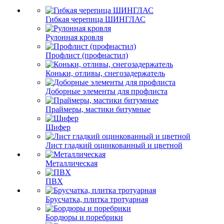
Гибкая черепица ШИНГЛАС
Рулонная кровля
Профлист (профнастил)
Коньки, отливы, снегозадержатель
Доборные элементы для профлиста
Праймеры, мастики битумные
Шифер
Лист гладкий оцинкованный и цветной
Металлическая
ПВХ
Брусчатка, плитка тротуарная
Бордюры и поребрики