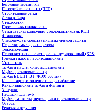
Бетонные перемычки
Пазогребневые плиты (ПГП)
Строительные сетки
Сетка рабица
Стеклосетки
Просечно-вытяжная сетка
Сетка сварная кладочная, стеклопластиковая, КСП,
базальтовая.
Спецодежда и средства индивидуальной защиты
Перчатки, мыло, респираторы
Теплоизоляция
Пенопласт, пенополистирол экструдированный (XPS)
Пленки гидро и пароизоляционные
Утеплитель
Трубы и муфты хризотилцементные
Муфты, резиновые кольца
Трубы БТ, БНТ, ВТ (Ф100-500 мм)
Канализация, отопление и водоснабжение
Канализационные трубы и фитинги
Заглушки
Изоляция для труб
Муфты, манжеты, переходники и резиновые кольца
Отводы
Ревизия и редукция