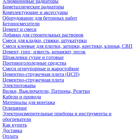
Алюминиевые радиаторы
Биметаллические радиаторы
Комплектующие и аксессуары
Оборудование для бетонных работ
Бетоносмесители
Цемент и смеси
Добавки для строительных растворов
Смеси для кладки, стяжки, штукатурки
Смеси клеевые для плитки, затирки, крестики, клинья, СВП
Цемент, гипс, известь, керамзит, песок
Шпаклевки сухие и готовые
Противогололедные средства
Смеси огнеупорные и жаростойкие
Цементно-стружечная плита (ЦСП)
Цементно-стружечная плита
Электротовары
Вилки, Выключатели, Патроны, Розетки
Кабели и провода
Материалы для монтажа
Освещение
Электроизмерительные приборы и инструменты и
обогреватели
Как купить
Доставка
Оплата