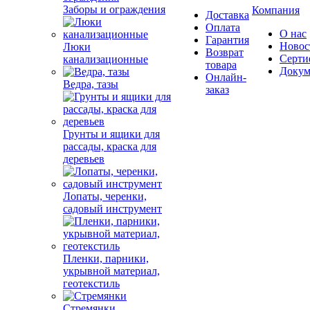
Заборы и ограждения
Компания
Доставка
Оплата
О нас
Гарантия
Новос
Люки
Возврат
Серти
канализационные
товара
Докум
Онлайн-
Ведра, тазы
заказ
Грунты и ящики для
рассады, краска для
деревьев
Лопаты, черенки,
садовый инструмент
Пленки, парники,
укрывной материал,
геотекстиль
Стремянки