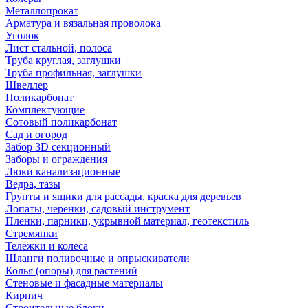
Металлопрокат
Арматура и вязальная проволока
Уголок
Лист стальной, полоса
Труба круглая, заглушки
Труба профильная, заглушки
Швеллер
Поликарбонат
Комплектующие
Сотовый поликарбонат
Сад и огород
Забор 3D секционный
Заборы и ограждения
Люки канализационные
Ведра, тазы
Грунты и ящики для рассады, краска для деревьев
Лопаты, черенки, садовый инструмент
Пленки, парники, укрывной материал, геотекстиль
Стремянки
Тележки и колеса
Шланги поливочные и опрыскиватели
Колья (опоры) для растений
Стеновые и фасадные материалы
Кирпич
Строительные блоки