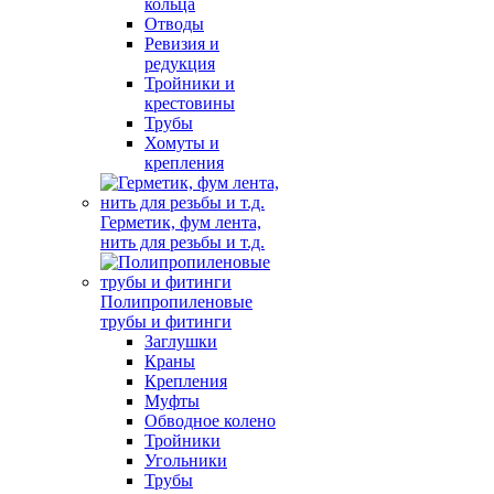
кольца
Отводы
Ревизия и
редукция
Тройники и
крестовины
Трубы
Хомуты и
крепления
Герметик, фум лента,
нить для резьбы и т.д.
Полипропиленовые
трубы и фитинги
Заглушки
Краны
Крепления
Муфты
Обводное колено
Тройники
Угольники
Трубы