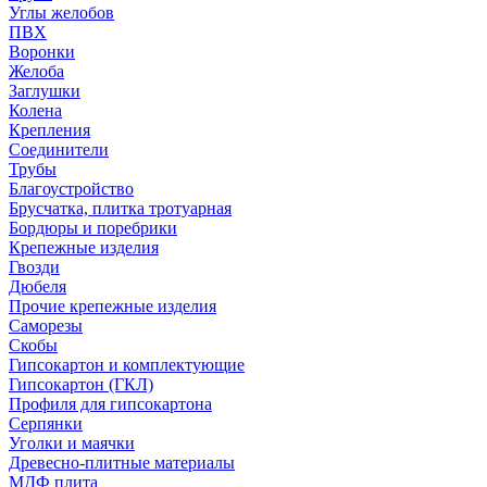
Углы желобов
ПВХ
Воронки
Желоба
Заглушки
Колена
Крепления
Соединители
Трубы
Благоустройство
Брусчатка, плитка тротуарная
Бордюры и поребрики
Крепежные изделия
Гвозди
Дюбеля
Прочие крепежные изделия
Саморезы
Скобы
Гипсокартон и комплектующие
Гипсокартон (ГКЛ)
Профиля для гипсокартона
Серпянки
Уголки и маячки
Древесно-плитные материалы
МДФ плита