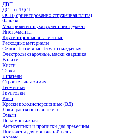
ДВП
ДСП и ЛДСП
ОСП (ориентированно-стружечная плита)
Фанера
Малярный и штукатурный инструмент
Инструменты
Круги отрезные и зачистные
Расходные материалы
Сетки абразивные, бумага наждачная
Электроды сварочные, маски сварщика
Валики
Кисти
Терки
Шпатели
Строительная химия
Герметики
Грунтовки
Клеи
Краски вододисперсионные (ВД)
Лаки, растворители, олифа
Эмали
Пена монтажная
Антисептики и пропитки для древесины
Пистолеты для монтажной пены
Колеры