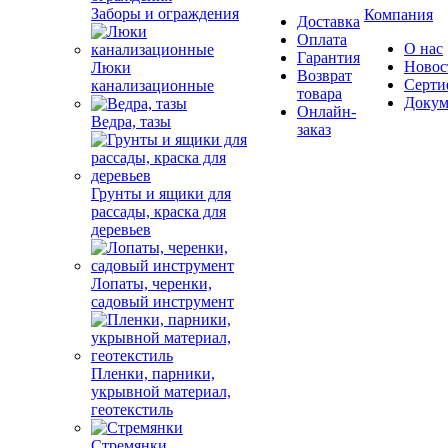
Заборы и ограждения
Компания
Доставка
Оплата
О нас
Гарантия
Новос
Люки
Возврат
Серти
канализационные
товара
Докум
Онлайн-
Ведра, тазы
заказ
Грунты и ящики для
рассады, краска для
деревьев
Лопаты, черенки,
садовый инструмент
Пленки, парники,
укрывной материал,
геотекстиль
Стремянки