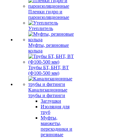
Пленки гидро и
пароизоляционные
Утеплитель
Муфты, резиновые
кольца
Трубы БТ, БНТ, ВТ
(Ф100-500 мм)
Канализационные
трубы и фитинги
Заглушки
Изоляция для
труб
Муфты,
манжеты,
переходники и
резиновые