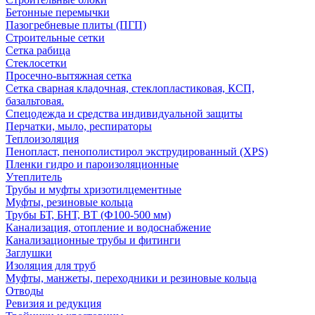
Бетонные перемычки
Пазогребневые плиты (ПГП)
Строительные сетки
Сетка рабица
Стеклосетки
Просечно-вытяжная сетка
Сетка сварная кладочная, стеклопластиковая, КСП,
базальтовая.
Спецодежда и средства индивидуальной защиты
Перчатки, мыло, респираторы
Теплоизоляция
Пенопласт, пенополистирол экструдированный (XPS)
Пленки гидро и пароизоляционные
Утеплитель
Трубы и муфты хризотилцементные
Муфты, резиновые кольца
Трубы БТ, БНТ, ВТ (Ф100-500 мм)
Канализация, отопление и водоснабжение
Канализационные трубы и фитинги
Заглушки
Изоляция для труб
Муфты, манжеты, переходники и резиновые кольца
Отводы
Ревизия и редукция