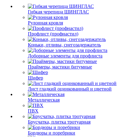
Гибкая черепица ШИНГЛАС
Рулонная кровля
Профлист (профнастил)
Коньки, отливы, снегозадержатель
Доборные элементы для профлиста
Праймеры, мастики битумные
Шифер
Лист гладкий оцинкованный и цветной
Металлическая
ПВХ
Брусчатка, плитка тротуарная
Бордюры и поребрики