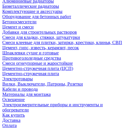
Алюминиевые радиаторы
Биметаллические радиаторы
Комплектующие и аксессуары
Оборудование для бетонных работ
Бетоносмесители
Цемент и смеси
Добавки для строительных растворов
Смеси для кладки, стяжки, штукатурки
Смеси клеевые для плитки, затирки, крестики, клинья, СВП
Цемент, гипс, известь, керамзит, песок
Шпаклевки сухие и готовые
Противогололедные средства
Смеси огнеупорные и жаростойкие
Цементно-стружечная плита (ЦСП)
Цементно-стружечная плита
Электротовары
Вилки, Выключатели, Патроны, Розетки
Кабели и провода
Материалы для монтажа
Освещение
Электроизмерительные приборы и инструменты и
обогреватели
Как купить
Доставка
Оплата