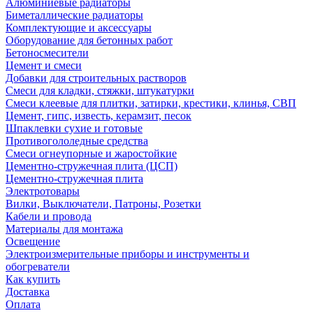
Алюминиевые радиаторы
Биметаллические радиаторы
Комплектующие и аксессуары
Оборудование для бетонных работ
Бетоносмесители
Цемент и смеси
Добавки для строительных растворов
Смеси для кладки, стяжки, штукатурки
Смеси клеевые для плитки, затирки, крестики, клинья, СВП
Цемент, гипс, известь, керамзит, песок
Шпаклевки сухие и готовые
Противогололедные средства
Смеси огнеупорные и жаростойкие
Цементно-стружечная плита (ЦСП)
Цементно-стружечная плита
Электротовары
Вилки, Выключатели, Патроны, Розетки
Кабели и провода
Материалы для монтажа
Освещение
Электроизмерительные приборы и инструменты и
обогреватели
Как купить
Доставка
Оплата