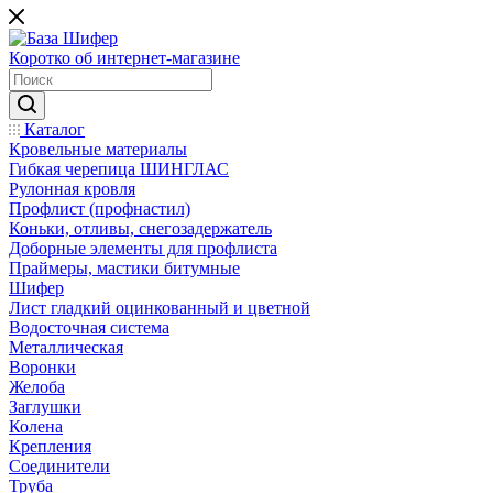
Коротко об интернет-магазине
Каталог
Кровельные материалы
Гибкая черепица ШИНГЛАС
Рулонная кровля
Профлист (профнастил)
Коньки, отливы, снегозадержатель
Доборные элементы для профлиста
Праймеры, мастики битумные
Шифер
Лист гладкий оцинкованный и цветной
Водосточная система
Металлическая
Воронки
Желоба
Заглушки
Колена
Крепления
Соединители
Труба