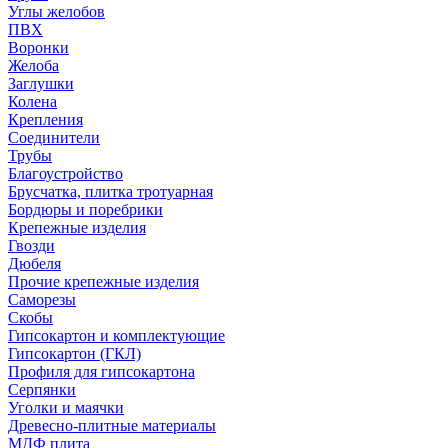
Углы желобов
ПВХ
Воронки
Желоба
Заглушки
Колена
Крепления
Соединители
Трубы
Благоустройство
Брусчатка, плитка тротуарная
Бордюры и поребрики
Крепежные изделия
Гвозди
Дюбеля
Прочие крепежные изделия
Саморезы
Скобы
Гипсокартон и комплектующие
Гипсокартон (ГКЛ)
Профиля для гипсокартона
Серпянки
Уголки и маячки
Древесно-плитные материалы
МДФ плита