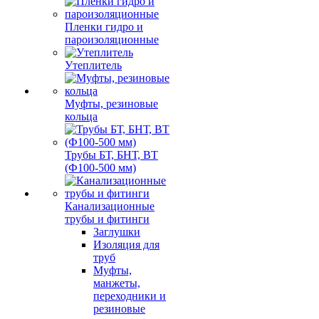
Пленки гидро и
пароизоляционные
Утеплитель
Муфты, резиновые
кольца
Трубы БТ, БНТ, ВТ
(Ф100-500 мм)
Канализационные
трубы и фитинги
Заглушки
Изоляция для
труб
Муфты,
манжеты,
переходники и
резиновые