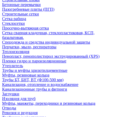
Бетонные перемычки
Пазогребневые плиты (ПГП)
Строительные сетки
Сетка рабица
Стеклосетки
Просечно-вытяжная сетка
Сетка сварная кладочная, стеклопластиковая, КСП,
базальтовая.
Спецодежда и средства индивидуальной защиты
Перчатки, мыло, респираторы
Теплоизоляция
Пенопласт, пенополистирол экструдированный (XPS)
Пленки гидро и пароизоляционные
Утеплитель
Трубы и муфты хризотилцементные
Муфты, резиновые кольца
Трубы БТ, БНТ, ВТ (Ф100-500 мм)
Канализация, отопление и водоснабжение
Канализационные трубы и фитинги
Заглушки
Изоляция для труб
Муфты, манжеты, переходники и резиновые кольца
Отводы
Ревизия и редукция