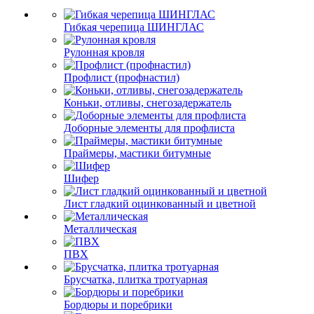
Гибкая черепица ШИНГЛАС
Рулонная кровля
Профлист (профнастил)
Коньки, отливы, снегозадержатель
Доборные элементы для профлиста
Праймеры, мастики битумные
Шифер
Лист гладкий оцинкованный и цветной
Металлическая
ПВХ
Брусчатка, плитка тротуарная
Бордюры и поребрики