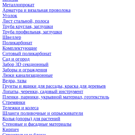
Металлопрокат
Арматура и вязальная проволока
Уголок
Лист стальной, полоса
Труба круглая, заглушки
Труба профильная, заглушки
Швеллер
Поликарбонат
Комплектующие
Сотовый поликарбонат
Сад и огород
Забор 3D секционный
Заборы и ограждения
Люки канализационные
Ведра, тазы
Грунты и ящики для рассады, краска для деревьев
Лопаты, черенки, садовый инструмент
Пленки, парники, укрывной материал, геотекстиль
Стремянки
Тележки и колеса
Шланги поливочные и опрыскиватели
Колья (опоры) для растений
Стеновые и фасадные материалы
Кирпич
Строительные блоки