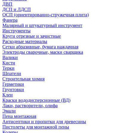
ДВП
ДСП и ЛДСП
ОСП (ориентированно-стружечная плита)
Фанера
Малярный и штукатурный инструмент
Инструменты
Круги отрезные и зачистные
Расходные материалы
Сетки абразивные, бумага наждачная
Электроды сварочные, маски сварщика
Валики
Кисти
Терки
Шпатели
Строительная химия
Герметики
Грунтовки
Клеи
Краски вододисперсионные (ВД)
Лаки, растворители, олифа
Эмали
Пена монтажная
Антисептики и пропитки для древесины
Пистолеты для монтажной пены
Колеры