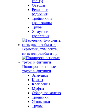
кольца
Отводы
Ревизия и
редукция
Тройники и
крестовины
Трубы
Хомуты и
крепления
Герметик, фум лента,
нить для резьбы и т.д.
Полипропиленовые
трубы и фитинги
Заглушки
Краны
Крепления
Муфты
Обводное колено
Тройники
Угольники
Трубы