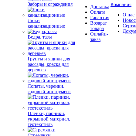
Заборы и ограждения
Компания
Доставка
Оплата
О нас
Гарантия
Новос
Люки
Возврат
Серти
канализационные
товара
Докум
Онлайн-
Ведра, тазы
заказ
Грунты и ящики для
рассады, краска для
деревьев
Лопаты, черенки,
садовый инструмент
Пленки, парники,
укрывной материал,
геотекстиль
Стремянки