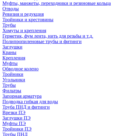
Муфты, манжеты, переходники и резиновые кольца
Отводы
Ревизия и редукция
Тройники и крестовины
Трубы
Хомуты и крепления
Герметик, фум лента, нить для резьбы и т.д.
Полипропиленовые трубы и фитинги
Заглушки
Краны
Крепления
Муфты
Обводное колено
Тройники
Угольники
Трубы
Фильтры
Запорная арматура
Подводка гибкая для воды
Труба ПНД и фитинги
Врезки ПЭ
Заглушки ПЭ
Муфты ПЭ
Тройники ПЭ
Трубы ПНД