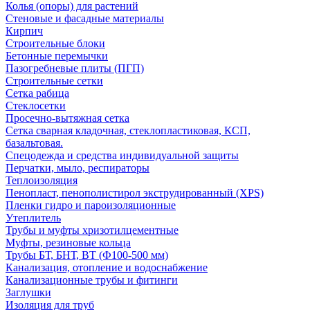
Колья (опоры) для растений
Стеновые и фасадные материалы
Кирпич
Строительные блоки
Бетонные перемычки
Пазогребневые плиты (ПГП)
Строительные сетки
Сетка рабица
Стеклосетки
Просечно-вытяжная сетка
Сетка сварная кладочная, стеклопластиковая, КСП,
базальтовая.
Спецодежда и средства индивидуальной защиты
Перчатки, мыло, респираторы
Теплоизоляция
Пенопласт, пенополистирол экструдированный (XPS)
Пленки гидро и пароизоляционные
Утеплитель
Трубы и муфты хризотилцементные
Муфты, резиновые кольца
Трубы БТ, БНТ, ВТ (Ф100-500 мм)
Канализация, отопление и водоснабжение
Канализационные трубы и фитинги
Заглушки
Изоляция для труб