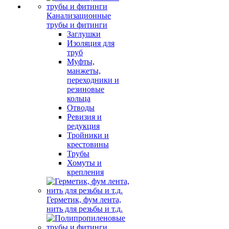
Канализационные
трубы и фитинги
Заглушки
Изоляция для
труб
Муфты,
манжеты,
переходники и
резиновые
кольца
Отводы
Ревизия и
редукция
Тройники и
крестовины
Трубы
Хомуты и
крепления
Герметик, фум лента,
нить для резьбы и т.д.