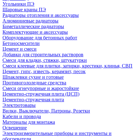
Угольники ПЭ
Шаровые краны ПЭ
Радиаторы отопления и аксессуары
Алюминиевые радиаторы
Биметаллические радиаторы
Комплектующие и аксессуары
Оборудование для бетонных работ
Бетоносмесители
Цемент и смеси
Добавки для строительных растворов
Смеси для кладки, стяжки, штукатурки
Смеси клеевые для плитки, затирки, крестики, клинья, СВП
Цемент, гипс, известь, керамзит, песок
Шпаклевки сухие и готовые
Противогололедные средства
Смеси огнеупорные и жаростойкие
Цементно-стружечная плита (ЦСП)
Цементно-стружечная плита
Электротовары
Вилки, Выключатели, Патроны, Розетки
Кабели и провода
Материалы для монтажа
Освещение
Электроизмерительные приборы и инструменты и
обогреватели