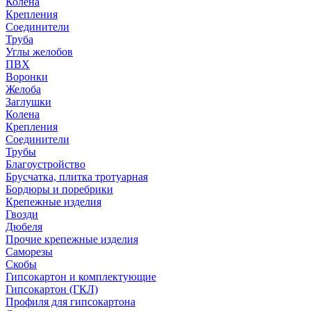
Колена
Крепления
Соединители
Труба
Углы желобов
ПВХ
Воронки
Желоба
Заглушки
Колена
Крепления
Соединители
Трубы
Благоустройство
Брусчатка, плитка тротуарная
Бордюры и поребрики
Крепежные изделия
Гвозди
Дюбеля
Прочие крепежные изделия
Саморезы
Скобы
Гипсокартон и комплектующие
Гипсокартон (ГКЛ)
Профиля для гипсокартона