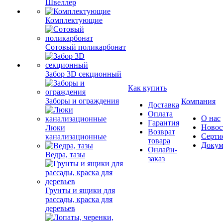
Швеллер
Комплектующие
Сотовый поликарбонат
Забор 3D секционный
Как купить
Заборы и ограждения
Компания
Доставка
Оплата
О нас
Гарантия
Новос
Люки
Возврат
Серти
канализационные
товара
Докум
Онлайн-
Ведра, тазы
заказ
Грунты и ящики для
рассады, краска для
деревьев