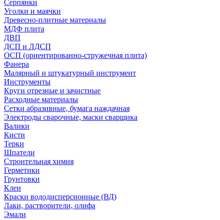
Серпянки
Уголки и маячки
Древесно-плитные материалы
МДФ плита
ДВП
ДСП и ЛДСП
ОСП (ориентированно-стружечная плита)
Фанера
Малярный и штукатурный инструмент
Инструменты
Круги отрезные и зачистные
Расходные материалы
Сетки абразивные, бумага наждачная
Электроды сварочные, маски сварщика
Валики
Кисти
Терки
Шпатели
Строительная химия
Герметики
Грунтовки
Клеи
Краски вододисперсионные (ВД)
Лаки, растворители, олифа
Эмали