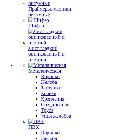
Праймеры, мастики
битумные
Шифер
Лист гладкий
оцинкованный и
цветной
Металлическая
Воронки
Желоба
Заглушки
Колена
Крепления
Соединители
Труба
Углы желобов
ПВХ
Воронки
Желоба