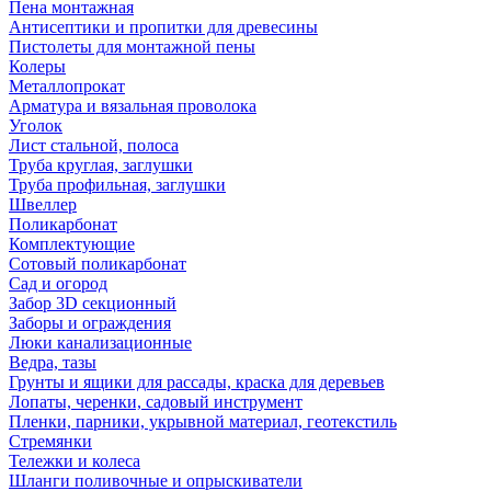
Пена монтажная
Антисептики и пропитки для древесины
Пистолеты для монтажной пены
Колеры
Металлопрокат
Арматура и вязальная проволока
Уголок
Лист стальной, полоса
Труба круглая, заглушки
Труба профильная, заглушки
Швеллер
Поликарбонат
Комплектующие
Сотовый поликарбонат
Сад и огород
Забор 3D секционный
Заборы и ограждения
Люки канализационные
Ведра, тазы
Грунты и ящики для рассады, краска для деревьев
Лопаты, черенки, садовый инструмент
Пленки, парники, укрывной материал, геотекстиль
Стремянки
Тележки и колеса
Шланги поливочные и опрыскиватели