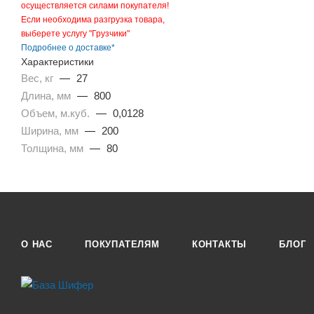
осуществляется силами покупателя!
Если необходима разгрузка товара,
выберете услугу "Грузчики"
Подробнее о доставке*
Характеристики
Вес, кг
—
27
Длина, мм
—
800
Объем, м.куб.
—
0,0128
Ширина, мм
—
200
Толщина, мм
—
80
О НАС
ПОКУПАТЕЛЯМ
КОНТАКТЫ
БЛОГ