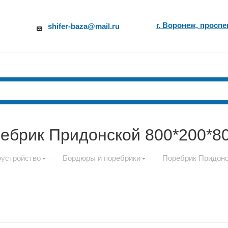
г. Воронеж, проспе
shifer-baza@mail.ru
ебрик Придонской 800*200*8
оустройство
Бордюры и поребрики
Поребрик Придонс
—
—