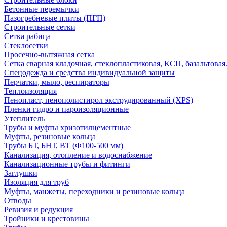
Бетонные перемычки
Пазогребневые плиты (ПГП)
Строительные сетки
Сетка рабица
Стеклосетки
Просечно-вытяжная сетка
Сетка сварная кладочная, стеклопластиковая, КСП, базальтовая
Спецодежда и средства индивидуальной защиты
Перчатки, мыло, респираторы
Теплоизоляция
Пенопласт, пенополистирол экструдированный (XPS)
Пленки гидро и пароизоляционные
Утеплитель
Трубы и муфты хризотилцементные
Муфты, резиновые кольца
Трубы БТ, БНТ, ВТ (Ф100-500 мм)
Канализация, отопление и водоснабжение
Канализационные трубы и фитинги
Заглушки
Изоляция для труб
Муфты, манжеты, переходники и резиновые кольца
Отводы
Ревизия и редукция
Тройники и крестовины