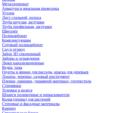
Металлопрокат
Арматура и вязальная проволока
Уголок
Лист стальной, полоса
Труба круглая, заглушки
Труба профильная, заглушки
Швеллер
Поликарбонат
Комплектующие
Сотовый поликарбонат
Сад и огород
Забор 3D секционный
Заборы и ограждения
Люки канализационные
Ведра, тазы
Грунты и ящики для рассады, краска для деревьев
Лопаты, черенки, садовый инструмент
Пленки, парники, укрывной материал, геотекстиль
Стремянки
Тележки и колеса
Шланги поливочные и опрыскиватели
Колья (опоры) для растений
Стеновые и фасадные материалы
Кирпич
Строительные блоки