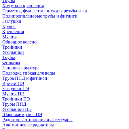
Трубы
Хомуты и крепления
Герметик, фум лента, нить для резьбы и т.д.
Полипропиленовые трубы и фитинги
Заглушки
Краны
Крепления
Муфты
Обводное колено
Тройники
Угольники
Трубы
Фильтры
Запорная арматура
Подводка гибкая для воды
Труба ПНД и фитинги
Врезки ПЭ
Заглушки ПЭ
Муфты ПЭ
Тройники ПЭ
Трубы ПНД
Угольники ПЭ
Шаровые краны ПЭ
Радиаторы отопления и аксессуары
Алюминиевые радиаторы