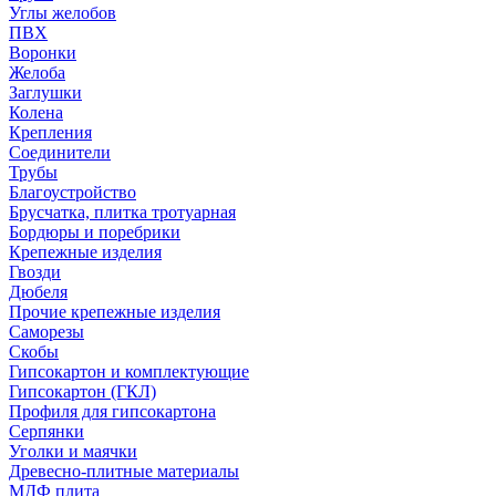
Углы желобов
ПВХ
Воронки
Желоба
Заглушки
Колена
Крепления
Соединители
Трубы
Благоустройство
Брусчатка, плитка тротуарная
Бордюры и поребрики
Крепежные изделия
Гвозди
Дюбеля
Прочие крепежные изделия
Саморезы
Скобы
Гипсокартон и комплектующие
Гипсокартон (ГКЛ)
Профиля для гипсокартона
Серпянки
Уголки и маячки
Древесно-плитные материалы
МДФ плита