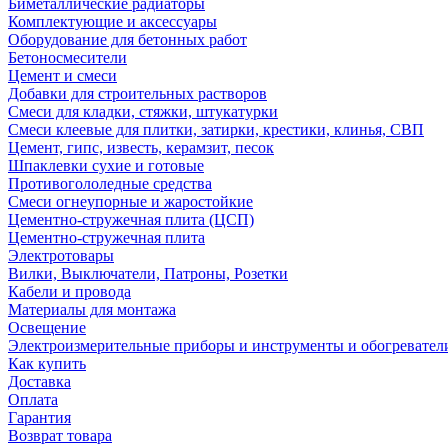
Биметаллические радиаторы
Комплектующие и аксессуары
Оборудование для бетонных работ
Бетоносмесители
Цемент и смеси
Добавки для строительных растворов
Смеси для кладки, стяжки, штукатурки
Смеси клеевые для плитки, затирки, крестики, клинья, СВП
Цемент, гипс, известь, керамзит, песок
Шпаклевки сухие и готовые
Противогололедные средства
Смеси огнеупорные и жаростойкие
Цементно-стружечная плита (ЦСП)
Цементно-стружечная плита
Электротовары
Вилки, Выключатели, Патроны, Розетки
Кабели и провода
Материалы для монтажа
Освещение
Электроизмерительные приборы и инструменты и обогревател
Как купить
Доставка
Оплата
Гарантия
Возврат товара