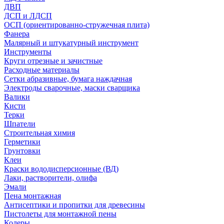
ДВП
ДСП и ЛДСП
ОСП (ориентированно-стружечная плита)
Фанера
Малярный и штукатурный инструмент
Инструменты
Круги отрезные и зачистные
Расходные материалы
Сетки абразивные, бумага наждачная
Электроды сварочные, маски сварщика
Валики
Кисти
Терки
Шпатели
Строительная химия
Герметики
Грунтовки
Клеи
Краски вододисперсионные (ВД)
Лаки, растворители, олифа
Эмали
Пена монтажная
Антисептики и пропитки для древесины
Пистолеты для монтажной пены
Колеры