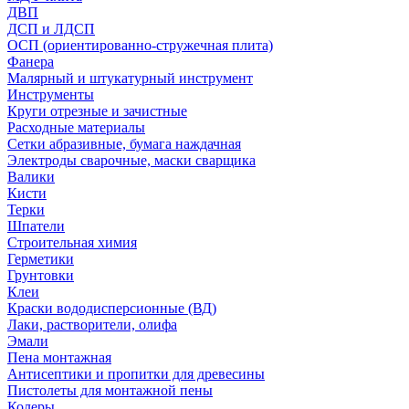
ДВП
ДСП и ЛДСП
ОСП (ориентированно-стружечная плита)
Фанера
Малярный и штукатурный инструмент
Инструменты
Круги отрезные и зачистные
Расходные материалы
Сетки абразивные, бумага наждачная
Электроды сварочные, маски сварщика
Валики
Кисти
Терки
Шпатели
Строительная химия
Герметики
Грунтовки
Клеи
Краски вододисперсионные (ВД)
Лаки, растворители, олифа
Эмали
Пена монтажная
Антисептики и пропитки для древесины
Пистолеты для монтажной пены
Колеры