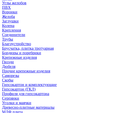
Углы желобов
ПВХ
Воронки
Желоба
Заглушки
Колена
Крепления
Соединители
Трубы
Благоустройство
Брусчатка, плитка тротуарная
Бордюры и поребрики
Крепежные изделия
Гвозди
Дюбеля
Прочие крепежные изделия
Саморезы
Скобы
Гипсокартон и комплектующие
Гипсокартон (ГКЛ)
Профиля для гипсокартона
Серпянки
Уголки и маячки
Древесно-плитные материалы
МДФ плита