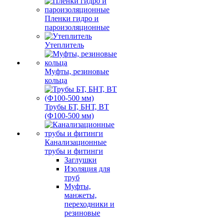
Пленки гидро и
пароизоляционные
Утеплитель
Муфты, резиновые
кольца
Трубы БТ, БНТ, ВТ
(Ф100-500 мм)
Канализационные
трубы и фитинги
Заглушки
Изоляция для
труб
Муфты,
манжеты,
переходники и
резиновые