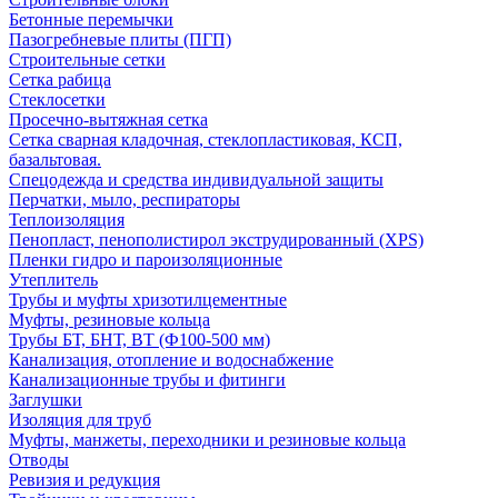
Бетонные перемычки
Пазогребневые плиты (ПГП)
Строительные сетки
Сетка рабица
Стеклосетки
Просечно-вытяжная сетка
Сетка сварная кладочная, стеклопластиковая, КСП,
базальтовая.
Спецодежда и средства индивидуальной защиты
Перчатки, мыло, респираторы
Теплоизоляция
Пенопласт, пенополистирол экструдированный (XPS)
Пленки гидро и пароизоляционные
Утеплитель
Трубы и муфты хризотилцементные
Муфты, резиновые кольца
Трубы БТ, БНТ, ВТ (Ф100-500 мм)
Канализация, отопление и водоснабжение
Канализационные трубы и фитинги
Заглушки
Изоляция для труб
Муфты, манжеты, переходники и резиновые кольца
Отводы
Ревизия и редукция