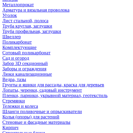
Металлопрокат
Арматура и вязальная проволока
Уголок
Лист стальной, полоса
Труба круглая, заглушки
Труба профильная, заглушки
Швеллер
Поликарбонат
Комплектующие
Сотовый поликарбонат
Сад и огород
Забор 3D секционный
Заборы и ограждения
Люки канализационные
Ведра, тазы
Грунты и ящики для рассады, краска для деревьев
Лопаты, черенки, садовый инструмент
Пленки, парники, укрывной материал, геотекстиль
Стремянки
Тележки и колеса
Шланги поливочные и опрыскиватели
Колья (опоры) для растений
Стеновые и фасадные материалы
Кирпич
Строительные блоки