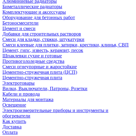
Алюминиевые радиаторы
Биметаллические радиаторы
Комплектующие и аксессуары
Оборудование для бетонных работ
Бетоносмесители
Цемент и смеси
Добавки для строительных растворов
Смеси для кладки, стяжки, штукатурки
Смеси клеевые для плитки, затирки, крестики, клинья, СВП
Цемент, гипс, известь, керамзит, песок
Шпаклевки сухие и готовые
Противогололедные средства
Смеси огнеупорные и жаростойкие
Цементно-стружечная плита (ЦСП)
Цементно-стружечная плита
Электротовары
Вилки, Выключатели, Патроны, Розетки
Кабели и провода
Материалы для монтажа
Освещение
Электроизмерительные приборы и инструменты и
обогреватели
Как купить
Доставка
Оплата