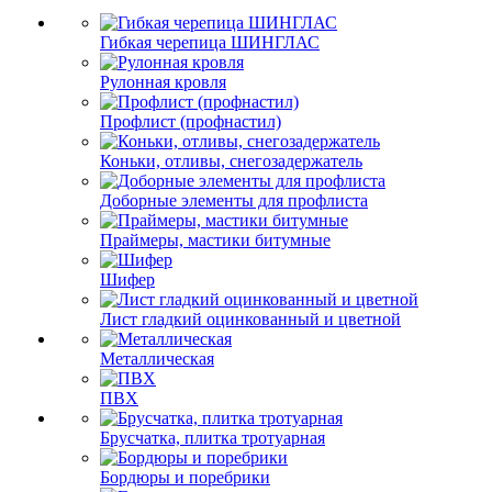
Гибкая черепица ШИНГЛАС
Рулонная кровля
Профлист (профнастил)
Коньки, отливы, снегозадержатель
Доборные элементы для профлиста
Праймеры, мастики битумные
Шифер
Лист гладкий оцинкованный и цветной
Металлическая
ПВХ
Брусчатка, плитка тротуарная
Бордюры и поребрики