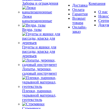
Заборы и ограждения
Компания
Доставка
Оплата
О нас
Гарантия
Новос
Люки
Возврат
Серти
канализационные
товара
Докум
Онлайн-
Ведра, тазы
заказ
Грунты и ящики для
рассады, краска для
деревьев
Лопаты, черенки,
садовый инструмент
Пленки, парники,
укрывной материал,
геотекстиль
Стремянки