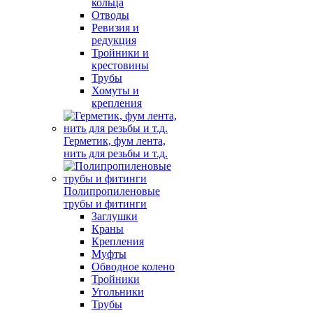
кольца
Отводы
Ревизия и
редукция
Тройники и
крестовины
Трубы
Хомуты и
крепления
Герметик, фум лента,
нить для резьбы и т.д.
Полипропиленовые
трубы и фитинги
Заглушки
Краны
Крепления
Муфты
Обводное колено
Тройники
Угольники
Трубы