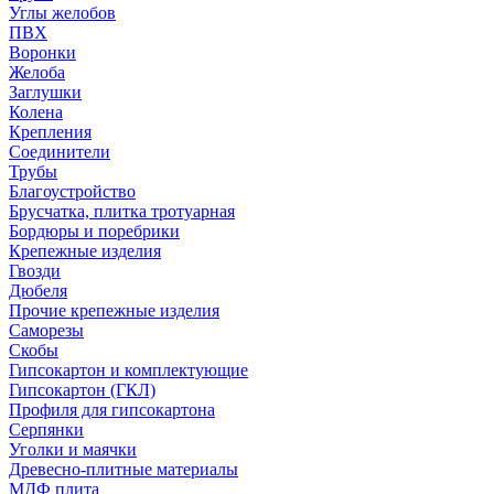
Углы желобов
ПВХ
Воронки
Желоба
Заглушки
Колена
Крепления
Соединители
Трубы
Благоустройство
Брусчатка, плитка тротуарная
Бордюры и поребрики
Крепежные изделия
Гвозди
Дюбеля
Прочие крепежные изделия
Саморезы
Скобы
Гипсокартон и комплектующие
Гипсокартон (ГКЛ)
Профиля для гипсокартона
Серпянки
Уголки и маячки
Древесно-плитные материалы
МДФ плита