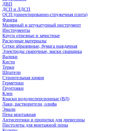
ДВП
ДСП и ЛДСП
ОСП (ориентированно-стружечная плита)
Фанера
Малярный и штукатурный инструмент
Инструменты
Круги отрезные и зачистные
Расходные материалы
Сетки абразивные, бумага наждачная
Электроды сварочные, маски сварщика
Валики
Кисти
Терки
Шпатели
Строительная химия
Герметики
Грунтовки
Клеи
Краски вододисперсионные (ВД)
Лаки, растворители, олифа
Эмали
Пена монтажная
Антисептики и пропитки для древесины
Пистолеты для монтажной пены
Колеры