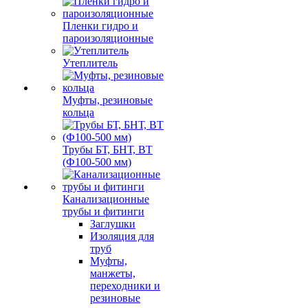
Пленки гидро и
пароизоляционные
Утеплитель
Муфты, резиновые
кольца
Трубы БТ, БНТ, ВТ
(Ф100-500 мм)
Канализационные
трубы и фитинги
Заглушки
Изоляция для
труб
Муфты,
манжеты,
переходники и
резиновые