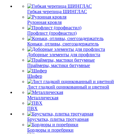
Гибкая черепица ШИНГЛАС
Рулонная кровля
Профлист (профнастил)
Коньки, отливы, снегозадержатель
Доборные элементы для профлиста
Праймеры, мастики битумные
Шифер
Лист гладкий оцинкованный и цветной
Металлическая
ПВХ
Брусчатка, плитка тротуарная
Бордюры и поребрики