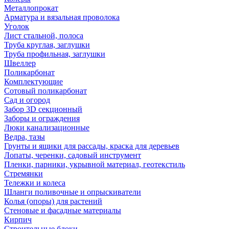
Металлопрокат
Арматура и вязальная проволока
Уголок
Лист стальной, полоса
Труба круглая, заглушки
Труба профильная, заглушки
Швеллер
Поликарбонат
Комплектующие
Сотовый поликарбонат
Сад и огород
Забор 3D секционный
Заборы и ограждения
Люки канализационные
Ведра, тазы
Грунты и ящики для рассады, краска для деревьев
Лопаты, черенки, садовый инструмент
Пленки, парники, укрывной материал, геотекстиль
Стремянки
Тележки и колеса
Шланги поливочные и опрыскиватели
Колья (опоры) для растений
Стеновые и фасадные материалы
Кирпич
Строительные блоки