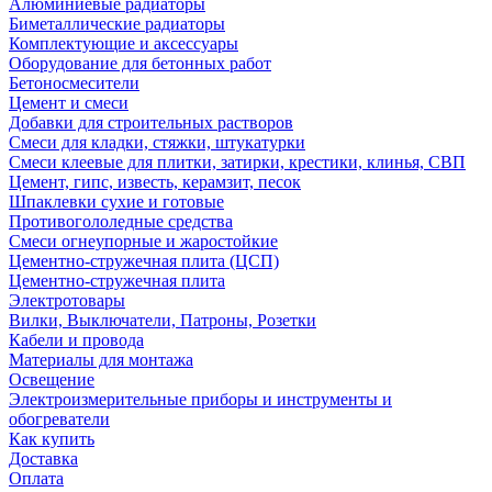
Алюминиевые радиаторы
Биметаллические радиаторы
Комплектующие и аксессуары
Оборудование для бетонных работ
Бетоносмесители
Цемент и смеси
Добавки для строительных растворов
Смеси для кладки, стяжки, штукатурки
Смеси клеевые для плитки, затирки, крестики, клинья, СВП
Цемент, гипс, известь, керамзит, песок
Шпаклевки сухие и готовые
Противогололедные средства
Смеси огнеупорные и жаростойкие
Цементно-стружечная плита (ЦСП)
Цементно-стружечная плита
Электротовары
Вилки, Выключатели, Патроны, Розетки
Кабели и провода
Материалы для монтажа
Освещение
Электроизмерительные приборы и инструменты и
обогреватели
Как купить
Доставка
Оплата