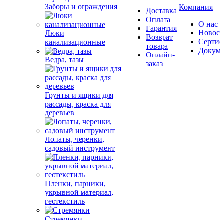
Заборы и ограждения
Компания
Доставка
Оплата
О нас
Гарантия
Новос
Люки
Возврат
Серти
канализационные
товара
Докум
Онлайн-
Ведра, тазы
заказ
Грунты и ящики для
рассады, краска для
деревьев
Лопаты, черенки,
садовый инструмент
Пленки, парники,
укрывной материал,
геотекстиль
Стремянки