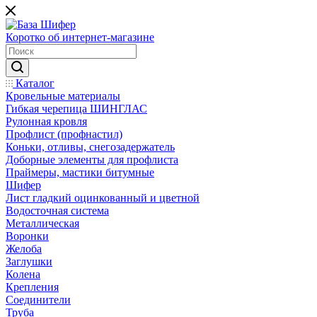
Коротко об интернет-магазине
Каталог
Кровельные материалы
Гибкая черепица ШИНГЛАС
Рулонная кровля
Профлист (профнастил)
Коньки, отливы, снегозадержатель
Доборные элементы для профлиста
Праймеры, мастики битумные
Шифер
Лист гладкий оцинкованный и цветной
Водосточная система
Металлическая
Воронки
Желоба
Заглушки
Колена
Крепления
Соединители
Труба