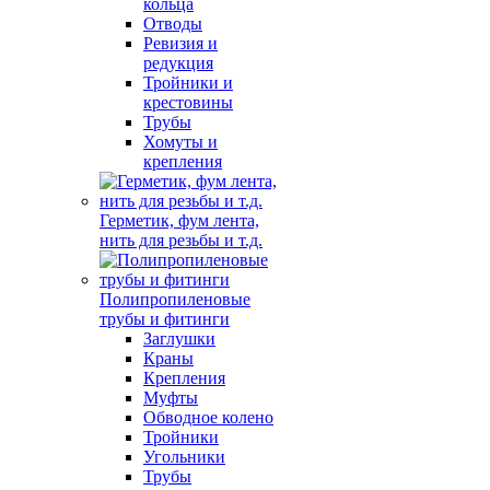
кольца
Отводы
Ревизия и
редукция
Тройники и
крестовины
Трубы
Хомуты и
крепления
Герметик, фум лента,
нить для резьбы и т.д.
Полипропиленовые
трубы и фитинги
Заглушки
Краны
Крепления
Муфты
Обводное колено
Тройники
Угольники
Трубы