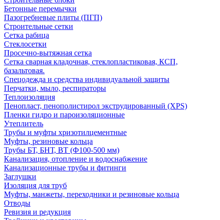
Бетонные перемычки
Пазогребневые плиты (ПГП)
Строительные сетки
Сетка рабица
Стеклосетки
Просечно-вытяжная сетка
Сетка сварная кладочная, стеклопластиковая, КСП,
базальтовая.
Спецодежда и средства индивидуальной защиты
Перчатки, мыло, респираторы
Теплоизоляция
Пенопласт, пенополистирол экструдированный (XPS)
Пленки гидро и пароизоляционные
Утеплитель
Трубы и муфты хризотилцементные
Муфты, резиновые кольца
Трубы БТ, БНТ, ВТ (Ф100-500 мм)
Канализация, отопление и водоснабжение
Канализационные трубы и фитинги
Заглушки
Изоляция для труб
Муфты, манжеты, переходники и резиновые кольца
Отводы
Ревизия и редукция