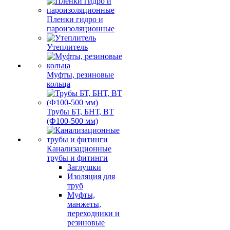
Пленки гидро и
пароизоляционные
Утеплитель
Муфты, резиновые
кольца
Трубы БТ, БНТ, ВТ
(Ф100-500 мм)
Канализационные
трубы и фитинги
Заглушки
Изоляция для
труб
Муфты,
манжеты,
переходники и
резиновые