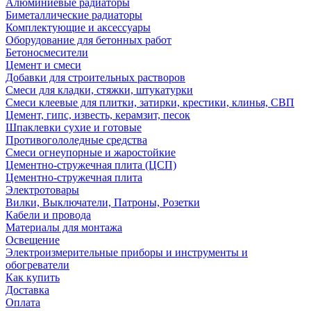
Алюминиевые радиаторы
Биметаллические радиаторы
Комплектующие и аксессуары
Оборудование для бетонных работ
Бетоносмесители
Цемент и смеси
Добавки для строительных растворов
Смеси для кладки, стяжки, штукатурки
Смеси клеевые для плитки, затирки, крестики, клинья, СВП
Цемент, гипс, известь, керамзит, песок
Шпаклевки сухие и готовые
Противогололедные средства
Смеси огнеупорные и жаростойкие
Цементно-стружечная плита (ЦСП)
Цементно-стружечная плита
Электротовары
Вилки, Выключатели, Патроны, Розетки
Кабели и провода
Материалы для монтажа
Освещение
Электроизмерительные приборы и инструменты и
обогреватели
Как купить
Доставка
Оплата