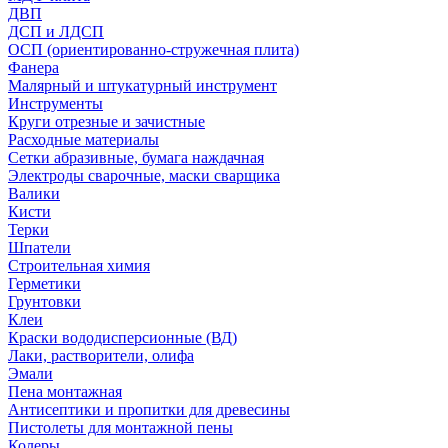
ДВП
ДСП и ЛДСП
ОСП (ориентированно-стружечная плита)
Фанера
Малярный и штукатурный инструмент
Инструменты
Круги отрезные и зачистные
Расходные материалы
Сетки абразивные, бумага наждачная
Электроды сварочные, маски сварщика
Валики
Кисти
Терки
Шпатели
Строительная химия
Герметики
Грунтовки
Клеи
Краски вододисперсионные (ВД)
Лаки, растворители, олифа
Эмали
Пена монтажная
Антисептики и пропитки для древесины
Пистолеты для монтажной пены
Колеры