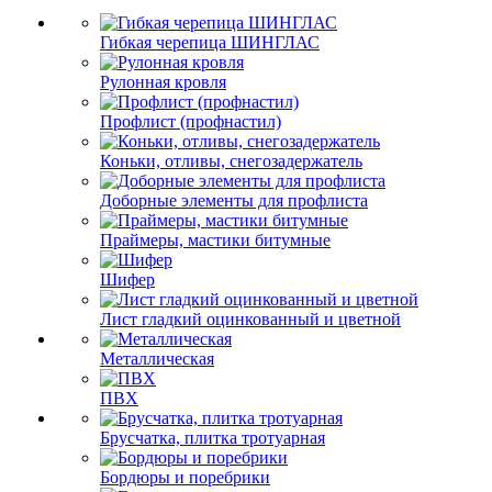
Гибкая черепица ШИНГЛАС
Рулонная кровля
Профлист (профнастил)
Коньки, отливы, снегозадержатель
Доборные элементы для профлиста
Праймеры, мастики битумные
Шифер
Лист гладкий оцинкованный и цветной
Металлическая
ПВХ
Брусчатка, плитка тротуарная
Бордюры и поребрики