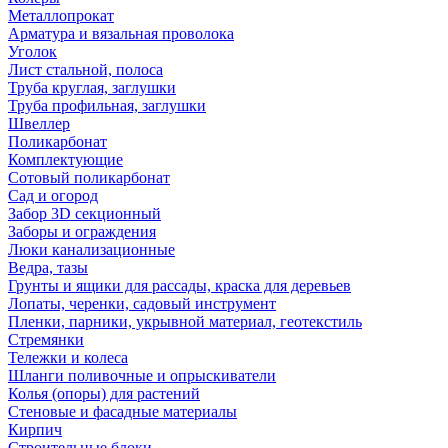
Металлопрокат
Арматура и вязальная проволока
Уголок
Лист стальной, полоса
Труба круглая, заглушки
Труба профильная, заглушки
Швеллер
Поликарбонат
Комплектующие
Сотовый поликарбонат
Сад и огород
Забор 3D секционный
Заборы и ограждения
Люки канализационные
Ведра, тазы
Грунты и ящики для рассады, краска для деревьев
Лопаты, черенки, садовый инструмент
Пленки, парники, укрывной материал, геотекстиль
Стремянки
Тележки и колеса
Шланги поливочные и опрыскиватели
Колья (опоры) для растений
Стеновые и фасадные материалы
Кирпич
Строительные блоки