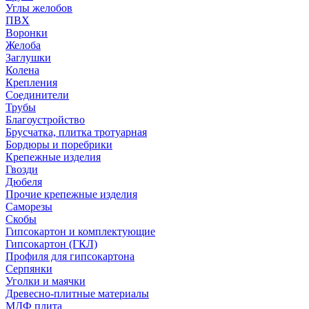
Углы желобов
ПВХ
Воронки
Желоба
Заглушки
Колена
Крепления
Соединители
Трубы
Благоустройство
Брусчатка, плитка тротуарная
Бордюры и поребрики
Крепежные изделия
Гвозди
Дюбеля
Прочие крепежные изделия
Саморезы
Скобы
Гипсокартон и комплектующие
Гипсокартон (ГКЛ)
Профиля для гипсокартона
Серпянки
Уголки и маячки
Древесно-плитные материалы
МДФ плита