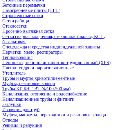
Бетонные перемычки
Пазогребневые плиты (ПГП)
Строительные сетки
Сетка рабица
Стеклосетки
Просечно-вытяжная сетка
Сетка сварная кладочная, стеклопластиковая, КСП,
базальтовая.
Спецодежда и средства индивидуальной защиты
Перчатки, мыло, респираторы
Теплоизоляция
Пенопласт, пенополистирол экструдированный (XPS)
Пленки гидро и пароизоляционные
Утеплитель
Трубы и муфты хризотилцементные
Муфты, резиновые кольца
Трубы БТ, БНТ, ВТ (Ф100-500 мм)
Канализация, отопление и водоснабжение
Канализационные трубы и фитинги
Заглушки
Изоляция для труб
Муфты, манжеты, переходники и резиновые кольца
Отводы
Ревизия и редукция