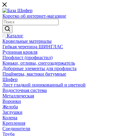
Коротко об интернет-магазине
Каталог
Кровельные материалы
Гибкая черепица ШИНГЛАС
Рулонная кровля
Профлист (профнастил)
Коньки, отливы, снегозадержатель
Доборные элементы для профлиста
Праймеры, мастики битумные
Шифер
Лист гладкий оцинкованный и цветной
Водосточная система
Металлическая
Воронки
Желоба
Заглушки
Колена
Крепления
Соединители
Труба