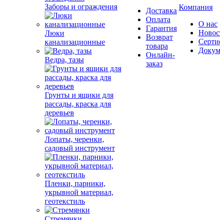
Заборы и ограждения
Компания
Доставка
Оплата
О нас
Гарантия
Новос
Люки
Возврат
Серти
канализационные
товара
Докум
Онлайн-
Ведра, тазы
заказ
Грунты и ящики для
рассады, краска для
деревьев
Лопаты, черенки,
садовый инструмент
Пленки, парники,
укрывной материал,
геотекстиль
Стремянки