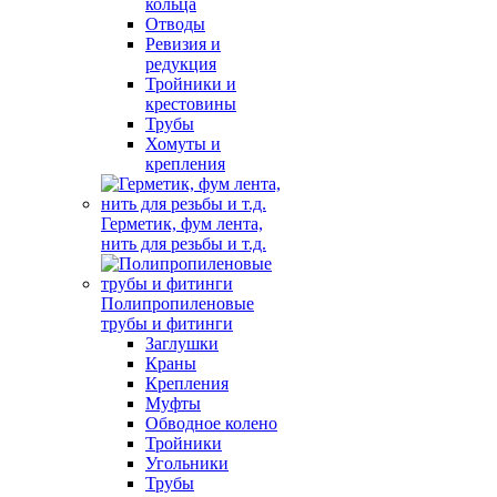
кольца
Отводы
Ревизия и
редукция
Тройники и
крестовины
Трубы
Хомуты и
крепления
Герметик, фум лента,
нить для резьбы и т.д.
Полипропиленовые
трубы и фитинги
Заглушки
Краны
Крепления
Муфты
Обводное колено
Тройники
Угольники
Трубы