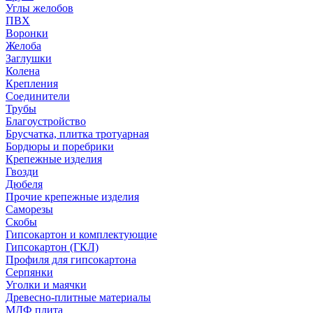
Углы желобов
ПВХ
Воронки
Желоба
Заглушки
Колена
Крепления
Соединители
Трубы
Благоустройство
Брусчатка, плитка тротуарная
Бордюры и поребрики
Крепежные изделия
Гвозди
Дюбеля
Прочие крепежные изделия
Саморезы
Скобы
Гипсокартон и комплектующие
Гипсокартон (ГКЛ)
Профиля для гипсокартона
Серпянки
Уголки и маячки
Древесно-плитные материалы
МДФ плита