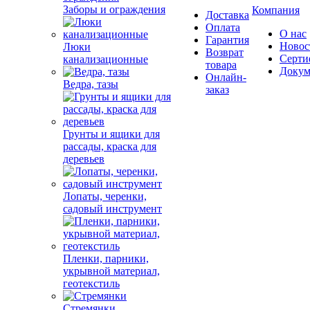
Заборы и ограждения
Компания
Доставка
Оплата
О нас
Гарантия
Новос
Люки
Возврат
Серти
канализационные
товара
Докум
Онлайн-
Ведра, тазы
заказ
Грунты и ящики для
рассады, краска для
деревьев
Лопаты, черенки,
садовый инструмент
Пленки, парники,
укрывной материал,
геотекстиль
Стремянки