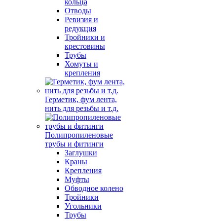
кольца
Отводы
Ревизия и
редукция
Тройники и
крестовины
Трубы
Хомуты и
крепления
Герметик, фум лента,
нить для резьбы и т.д.
Полипропиленовые
трубы и фитинги
Заглушки
Краны
Крепления
Муфты
Обводное колено
Тройники
Угольники
Трубы