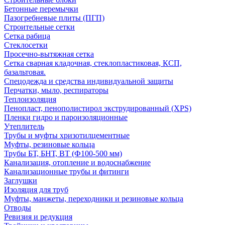
Бетонные перемычки
Пазогребневые плиты (ПГП)
Строительные сетки
Сетка рабица
Стеклосетки
Просечно-вытяжная сетка
Сетка сварная кладочная, стеклопластиковая, КСП,
базальтовая.
Спецодежда и средства индивидуальной защиты
Перчатки, мыло, респираторы
Теплоизоляция
Пенопласт, пенополистирол экструдированный (XPS)
Пленки гидро и пароизоляционные
Утеплитель
Трубы и муфты хризотилцементные
Муфты, резиновые кольца
Трубы БТ, БНТ, ВТ (Ф100-500 мм)
Канализация, отопление и водоснабжение
Канализационные трубы и фитинги
Заглушки
Изоляция для труб
Муфты, манжеты, переходники и резиновые кольца
Отводы
Ревизия и редукция