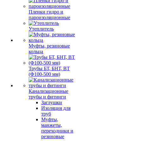
Пленки гидро и
пароизоляционные
Утеплитель
Муфты, резиновые
кольца
Трубы БТ, БНТ, ВТ
(Ф100-500 мм)
Канализационные
трубы и фитинги
Заглушки
Изоляция для
труб
Муфты,
манжеты,
переходники и
резиновые