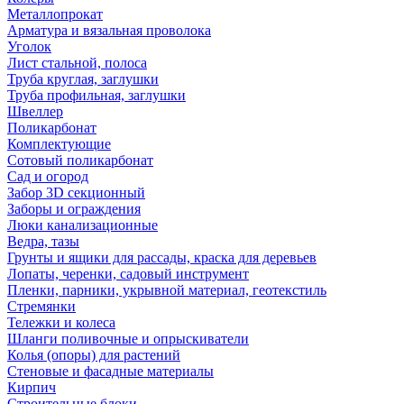
Металлопрокат
Арматура и вязальная проволока
Уголок
Лист стальной, полоса
Труба круглая, заглушки
Труба профильная, заглушки
Швеллер
Поликарбонат
Комплектующие
Сотовый поликарбонат
Сад и огород
Забор 3D секционный
Заборы и ограждения
Люки канализационные
Ведра, тазы
Грунты и ящики для рассады, краска для деревьев
Лопаты, черенки, садовый инструмент
Пленки, парники, укрывной материал, геотекстиль
Стремянки
Тележки и колеса
Шланги поливочные и опрыскиватели
Колья (опоры) для растений
Стеновые и фасадные материалы
Кирпич
Строительные блоки