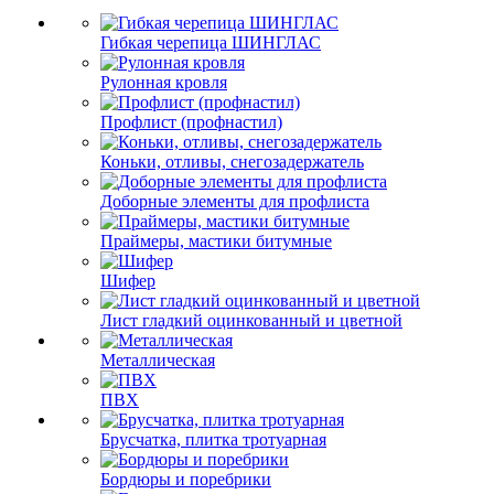
Гибкая черепица ШИНГЛАС
Рулонная кровля
Профлист (профнастил)
Коньки, отливы, снегозадержатель
Доборные элементы для профлиста
Праймеры, мастики битумные
Шифер
Лист гладкий оцинкованный и цветной
Металлическая
ПВХ
Брусчатка, плитка тротуарная
Бордюры и поребрики