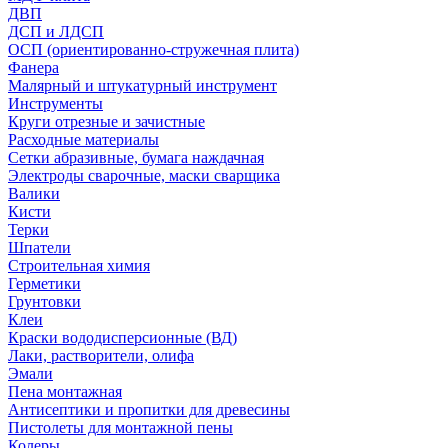
ДВП
ДСП и ЛДСП
ОСП (ориентированно-стружечная плита)
Фанера
Малярный и штукатурный инструмент
Инструменты
Круги отрезные и зачистные
Расходные материалы
Сетки абразивные, бумага наждачная
Электроды сварочные, маски сварщика
Валики
Кисти
Терки
Шпатели
Строительная химия
Герметики
Грунтовки
Клеи
Краски вододисперсионные (ВД)
Лаки, растворители, олифа
Эмали
Пена монтажная
Антисептики и пропитки для древесины
Пистолеты для монтажной пены
Колеры