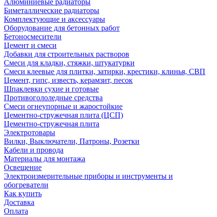
Алюминиевые радиаторы
Биметаллические радиаторы
Комплектующие и аксессуары
Оборудование для бетонных работ
Бетоносмесители
Цемент и смеси
Добавки для строительных растворов
Смеси для кладки, стяжки, штукатурки
Смеси клеевые для плитки, затирки, крестики, клинья, СВП
Цемент, гипс, известь, керамзит, песок
Шпаклевки сухие и готовые
Противогололедные средства
Смеси огнеупорные и жаростойкие
Цементно-стружечная плита (ЦСП)
Цементно-стружечная плита
Электротовары
Вилки, Выключатели, Патроны, Розетки
Кабели и провода
Материалы для монтажа
Освещение
Электроизмерительные приборы и инструменты и
обогреватели
Как купить
Доставка
Оплата