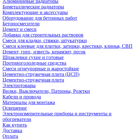
Алюминиевые радиаторы
Биметаллические радиаторы
Комплектующие и аксессуары
Оборудование для бетонных работ
Бетоносмесители
Цемент и смеси
Добавки для строительных растворов
Смеси для кладки, стяжки, штукатурки
Смеси клеевые для плитки, затирки, крестики, клинья, СВП
Цемент, гипс, известь, керамзит, песок
Шпаклевки сухие и готовые
Противогололедные средства
Смеси огнеупорные и жаростойкие
Цементно-стружечная плита (ЦСП)
Цементно-стружечная плита
Электротовары
Вилки, Выключатели, Патроны, Розетки
Кабели и провода
Материалы для монтажа
Освещение
Электроизмерительные приборы и инструменты и
обогреватели
Как купить
Доставка
Оплата