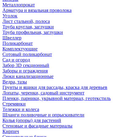
Металлопрокат
Арматура и вязальная проволока
Уголок
Лист стальной, полоса
Труба круглая, заглушки
Труба профильная, заглушки
Швеллер
Поликарбонат
Комплектующие
Сотовый поликарбонат
Сад и огород
Забор 3D секционный
Заборы и ограждения
Люки канализационные
Ведра, тазы
Грунты и ящики для рассады, краска для деревьев
Лопаты, черенки, садовый инструмент
Пленки, парники, укрывной материал, геотекстиль
Стремянки
Тележки и колеса
Шланги поливочные и опрыскиватели
Колья (опоры) для растений
Стеновые и фасадные материалы
Кирпич
Строительные блоки