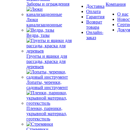
Заборы и ограждения
Компания
Доставка
Оплата
О нас
Гарантия
Новос
Люки
Возврат
Серти
канализационные
товара
Докум
Онлайн-
Ведра, тазы
заказ
Грунты и ящики для
рассады, краска для
деревьев
Лопаты, черенки,
садовый инструмент
Пленки, парники,
укрывной материал,
геотекстиль
Стремянки