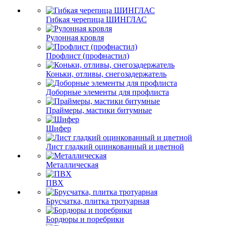
Гибкая черепица ШИНГЛАС
Рулонная кровля
Профлист (профнастил)
Коньки, отливы, снегозадержатель
Доборные элементы для профлиста
Праймеры, мастики битумные
Шифер
Лист гладкий оцинкованный и цветной
Металлическая
ПВХ
Брусчатка, плитка тротуарная
Бордюры и поребрики