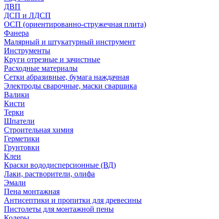
ДВП
ДСП и ЛДСП
ОСП (ориентированно-стружечная плита)
Фанера
Малярный и штукатурный инструмент
Инструменты
Круги отрезные и зачистные
Расходные материалы
Сетки абразивные, бумага наждачная
Электроды сварочные, маски сварщика
Валики
Кисти
Терки
Шпатели
Строительная химия
Герметики
Грунтовки
Клеи
Краски вододисперсионные (ВД)
Лаки, растворители, олифа
Эмали
Пена монтажная
Антисептики и пропитки для древесины
Пистолеты для монтажной пены
Колеры