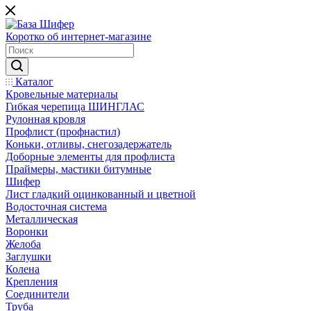
Коротко об интернет-магазине
Каталог
Кровельные материалы
Гибкая черепица ШИНГЛАС
Рулонная кровля
Профлист (профнастил)
Коньки, отливы, снегозадержатель
Доборные элементы для профлиста
Праймеры, мастики битумные
Шифер
Лист гладкий оцинкованный и цветной
Водосточная система
Металлическая
Воронки
Желоба
Заглушки
Колена
Крепления
Соединители
Труба