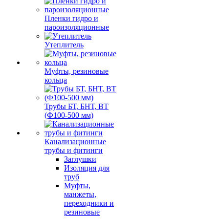
Пленки гидро и
пароизоляционные
Утеплитель
Муфты, резиновые
кольца
Трубы БТ, БНТ, ВТ
(Ф100-500 мм)
Канализационные
трубы и фитинги
Заглушки
Изоляция для
труб
Муфты,
манжеты,
переходники и
резиновые