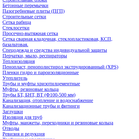
Бетонные перемычки
Пазогребневые плиты (ПГП)
Строительные сетки
Сетка рабица
Стеклосетки
Просечно-вытяжная сетка
Сетка сварная кладочная, стеклопластиковая, КСП,
базальтовая.
Спецодежда и средства индивидуальной защиты
Перчатки, мыло, респираторы
Теплоизоляция
Пенопласт, пенополистирол экструдированный (XPS)
Пленки гидро и пароизоляционные
Утеплитель
Трубы и муфты хризотилцементные
Муфты, резиновые кольца
Трубы БТ, БНТ, ВТ (Ф100-500 мм)
Канализация, отопление и водоснабжение
Канализационные трубы и фитинги
Заглушки
Изоляция для труб
Муфты, манжеты, переходники и резиновые кольца
Отводы
Ревизия и редукция