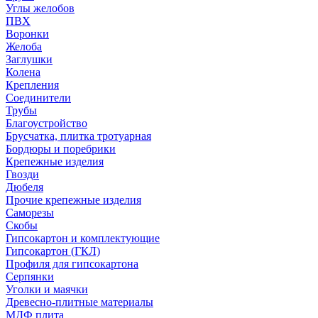
Углы желобов
ПВХ
Воронки
Желоба
Заглушки
Колена
Крепления
Соединители
Трубы
Благоустройство
Брусчатка, плитка тротуарная
Бордюры и поребрики
Крепежные изделия
Гвозди
Дюбеля
Прочие крепежные изделия
Саморезы
Скобы
Гипсокартон и комплектующие
Гипсокартон (ГКЛ)
Профиля для гипсокартона
Серпянки
Уголки и маячки
Древесно-плитные материалы
МДФ плита