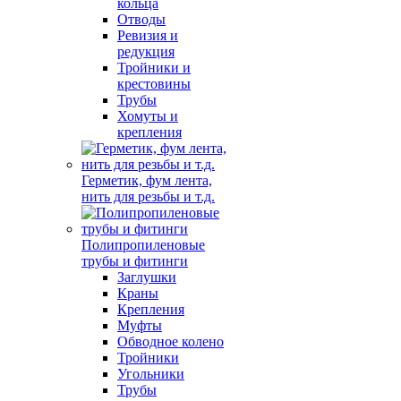
кольца
Отводы
Ревизия и
редукция
Тройники и
крестовины
Трубы
Хомуты и
крепления
Герметик, фум лента,
нить для резьбы и т.д.
Полипропиленовые
трубы и фитинги
Заглушки
Краны
Крепления
Муфты
Обводное колено
Тройники
Угольники
Трубы