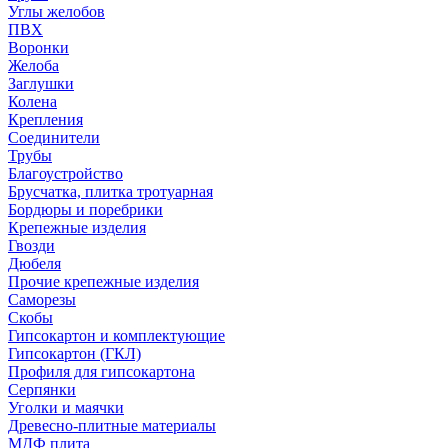
Углы желобов
ПВХ
Воронки
Желоба
Заглушки
Колена
Крепления
Соединители
Трубы
Благоустройство
Брусчатка, плитка тротуарная
Бордюры и поребрики
Крепежные изделия
Гвозди
Дюбеля
Прочие крепежные изделия
Саморезы
Скобы
Гипсокартон и комплектующие
Гипсокартон (ГКЛ)
Профиля для гипсокартона
Серпянки
Уголки и маячки
Древесно-плитные материалы
МДФ плита