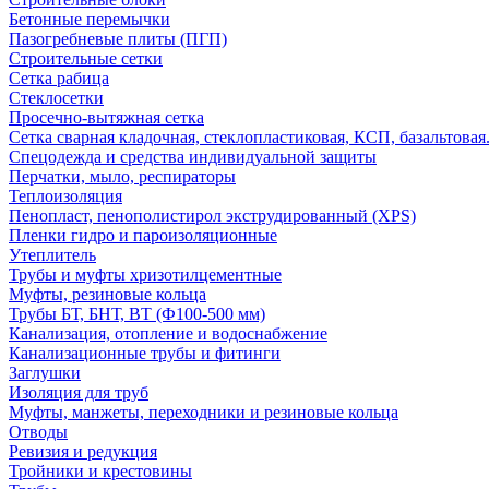
Бетонные перемычки
Пазогребневые плиты (ПГП)
Строительные сетки
Сетка рабица
Стеклосетки
Просечно-вытяжная сетка
Сетка сварная кладочная, стеклопластиковая, КСП, базальтовая
Спецодежда и средства индивидуальной защиты
Перчатки, мыло, респираторы
Теплоизоляция
Пенопласт, пенополистирол экструдированный (XPS)
Пленки гидро и пароизоляционные
Утеплитель
Трубы и муфты хризотилцементные
Муфты, резиновые кольца
Трубы БТ, БНТ, ВТ (Ф100-500 мм)
Канализация, отопление и водоснабжение
Канализационные трубы и фитинги
Заглушки
Изоляция для труб
Муфты, манжеты, переходники и резиновые кольца
Отводы
Ревизия и редукция
Тройники и крестовины