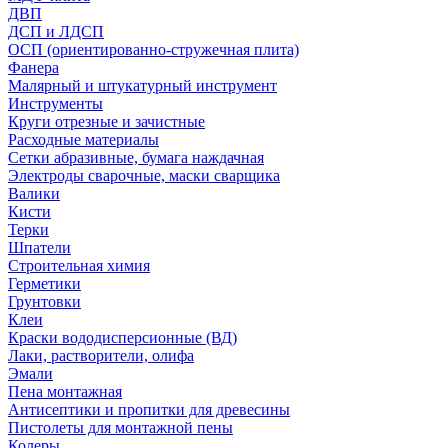
ДВП
ДСП и ЛДСП
ОСП (ориентированно-стружечная плита)
Фанера
Малярный и штукатурный инструмент
Инструменты
Круги отрезные и зачистные
Расходные материалы
Сетки абразивные, бумага наждачная
Электроды сварочные, маски сварщика
Валики
Кисти
Терки
Шпатели
Строительная химия
Герметики
Грунтовки
Клеи
Краски вододисперсионные (ВД)
Лаки, растворители, олифа
Эмали
Пена монтажная
Антисептики и пропитки для древесины
Пистолеты для монтажной пены
Колеры