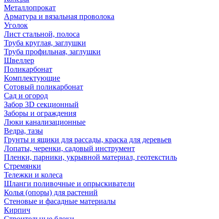
Металлопрокат
Арматура и вязальная проволока
Уголок
Лист стальной, полоса
Труба круглая, заглушки
Труба профильная, заглушки
Швеллер
Поликарбонат
Комплектующие
Сотовый поликарбонат
Сад и огород
Забор 3D секционный
Заборы и ограждения
Люки канализационные
Ведра, тазы
Грунты и ящики для рассады, краска для деревьев
Лопаты, черенки, садовый инструмент
Пленки, парники, укрывной материал, геотекстиль
Стремянки
Тележки и колеса
Шланги поливочные и опрыскиватели
Колья (опоры) для растений
Стеновые и фасадные материалы
Кирпич
Строительные блоки