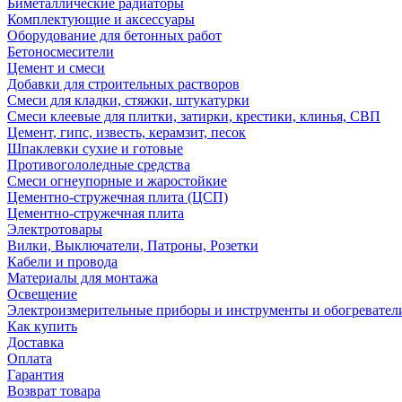
Биметаллические радиаторы
Комплектующие и аксессуары
Оборудование для бетонных работ
Бетоносмесители
Цемент и смеси
Добавки для строительных растворов
Смеси для кладки, стяжки, штукатурки
Смеси клеевые для плитки, затирки, крестики, клинья, СВП
Цемент, гипс, известь, керамзит, песок
Шпаклевки сухие и готовые
Противогололедные средства
Смеси огнеупорные и жаростойкие
Цементно-стружечная плита (ЦСП)
Цементно-стружечная плита
Электротовары
Вилки, Выключатели, Патроны, Розетки
Кабели и провода
Материалы для монтажа
Освещение
Электроизмерительные приборы и инструменты и обогревател
Как купить
Доставка
Оплата
Гарантия
Возврат товара