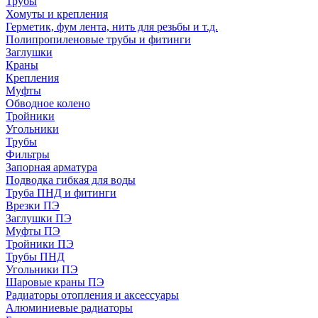
Трубы
Хомуты и крепления
Герметик, фум лента, нить для резьбы и т.д.
Полипропиленовые трубы и фитинги
Заглушки
Краны
Крепления
Муфты
Обводное колено
Тройники
Угольники
Трубы
Фильтры
Запорная арматура
Подводка гибкая для воды
Труба ПНД и фитинги
Врезки ПЭ
Заглушки ПЭ
Муфты ПЭ
Тройники ПЭ
Трубы ПНД
Угольники ПЭ
Шаровые краны ПЭ
Радиаторы отопления и аксессуары
Алюминиевые радиаторы