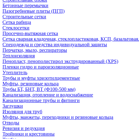
Бетонные перемычки
Пазогребневые плиты (ПГП)
Строительные сетки
Сетка рабица
Стеклосетки
Просечно-вытяжная сетка
Сетка сварная кладочная, стеклопластиковая, КСП, базальтовая
Спецодежда и средства индивидуальной защиты
Перчатки, мыло, респираторы
Теплоизоляция
Пенопласт, пенополистирол экструдированный (XPS)
Пленки гидро и пароизоляционные
Утеплитель
Трубы и муфты хризотилцементные
Муфты, резиновые кольца
Трубы БТ, БНТ, ВТ (Ф100-500 мм)
Канализация, отопление и водоснабжение
Канализационные трубы и фитинги
Заглушки
Изоляция для труб
Муфты, манжеты, переходники и резиновые кольца
Отводы
Ревизия и редукция
Тройники и крестовины