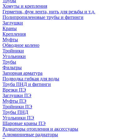
Трубы
Хомуты и крепления
Герметик, фум лента, нить для резьбы и т.д.
Полипропиленовые трубы и фитинги
Заглушки
Краны
Крепления
Муфты
Обводное колено
Тройники
Угольники
Трубы
Фильтры
Запорная арматура
Подводка гибкая для воды
Труба ПНД и фитинги
Врезки ПЭ
Заглушки ПЭ
Муфты ПЭ
Тройники ПЭ
Трубы ПНД
Угольники ПЭ
Шаровые краны ПЭ
Радиаторы отопления и аксессуары
Алюминиевые радиаторы