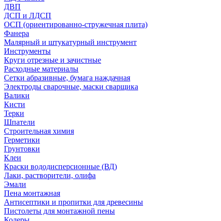
ДВП
ДСП и ЛДСП
ОСП (ориентированно-стружечная плита)
Фанера
Малярный и штукатурный инструмент
Инструменты
Круги отрезные и зачистные
Расходные материалы
Сетки абразивные, бумага наждачная
Электроды сварочные, маски сварщика
Валики
Кисти
Терки
Шпатели
Строительная химия
Герметики
Грунтовки
Клеи
Краски вододисперсионные (ВД)
Лаки, растворители, олифа
Эмали
Пена монтажная
Антисептики и пропитки для древесины
Пистолеты для монтажной пены
Колеры