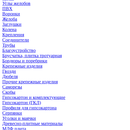
Углы желобов
ПВХ
Воронки
Желоба
Заглушки
Колена
Крепления
Соединители
Трубы
Благоустройство
Брусчатка, плитка тротуарная
Бордюры и поребрики
Крепежные изделия
Гвозди
Дюбеля
Прочие крепежные изделия
Саморезы
Скобы
Гипсокартон и комплектующие
Гипсокартон (ГКЛ)
Профиля для гипсокартона
Серпянки
Уголки и маячки
Древесно-плитные материалы
МДФ плита