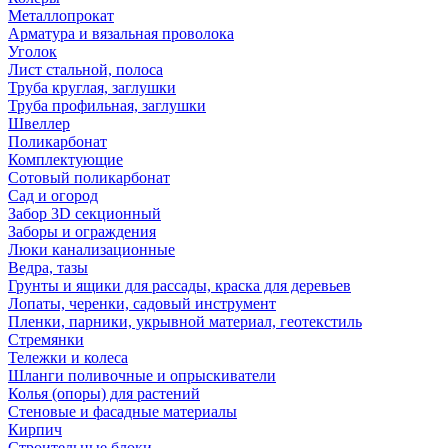
Металлопрокат
Арматура и вязальная проволока
Уголок
Лист стальной, полоса
Труба круглая, заглушки
Труба профильная, заглушки
Швеллер
Поликарбонат
Комплектующие
Сотовый поликарбонат
Сад и огород
Забор 3D секционный
Заборы и ограждения
Люки канализационные
Ведра, тазы
Грунты и ящики для рассады, краска для деревьев
Лопаты, черенки, садовый инструмент
Пленки, парники, укрывной материал, геотекстиль
Стремянки
Тележки и колеса
Шланги поливочные и опрыскиватели
Колья (опоры) для растений
Стеновые и фасадные материалы
Кирпич
Строительные блоки