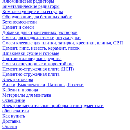
Алюминиевые радиаторы
Биметаллические радиаторы
Комплектующие и аксессуары
Оборудование для бетонных работ
Бетоносмесители
Цемент и смеси
Добавки для строительных растворов
Смеси для кладки, стяжки, штукатурки
Смеси клеевые для плитки, затирки, крестики, клинья, СВП
Цемент, гипс, известь, керамзит, песок
Шпаклевки сухие и готовые
Противогололедные средства
Смеси огнеупорные и жаростойкие
Цементно-стружечная плита (ЦСП)
Цементно-стружечная плита
Электротовары
Вилки, Выключатели, Патроны, Розетки
Кабели и провода
Материалы для монтажа
Освещение
Электроизмерительные приборы и инструменты и
обогреватели
Как купить
Доставка
Оплата