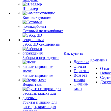
заглушки
Швеллер
Комплектующие
Сотовый поликарбонат
Забор 3D секционный
Как купить
Заборы и ограждения
Компания
Доставка
Оплата
О нас
Гарантия
Люки
Новос
Возврат
канализационные
Серти
товара
Докум
Онлайн-
Ведра, тазы
заказ
Грунты и ящики для