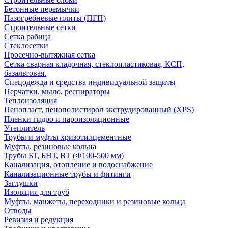
Бетонные перемычки
Пазогребневые плиты (ПГП)
Строительные сетки
Сетка рабица
Стеклосетки
Просечно-вытяжная сетка
Сетка сварная кладочная, стеклопластиковая, КСП,
базальтовая.
Спецодежда и средства индивидуальной защиты
Перчатки, мыло, респираторы
Теплоизоляция
Пенопласт, пенополистирол экструдированный (XPS)
Пленки гидро и пароизоляционные
Утеплитель
Трубы и муфты хризотилцементные
Муфты, резиновые кольца
Трубы БТ, БНТ, ВТ (Ф100-500 мм)
Канализация, отопление и водоснабжение
Канализационные трубы и фитинги
Заглушки
Изоляция для труб
Муфты, манжеты, переходники и резиновые кольца
Отводы
Ревизия и редукция