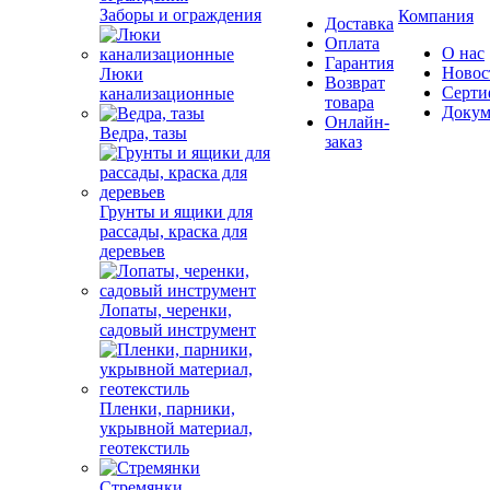
Заборы и ограждения
Компания
Доставка
Оплата
О нас
Гарантия
Новос
Люки
Возврат
Серти
канализационные
товара
Докум
Онлайн-
Ведра, тазы
заказ
Грунты и ящики для
рассады, краска для
деревьев
Лопаты, черенки,
садовый инструмент
Пленки, парники,
укрывной материал,
геотекстиль
Стремянки