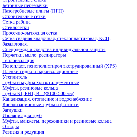
Бетонные перемычки
Пазогребневые плиты (ПГП)
Строительные сетки
Сетка рабица
Стеклосетки
Просечно-вытяжная сетка
Сетка сварная кладочная, стеклопластиковая, КСП,
базальтовая.
Спецодежда и средства индивидуальной защиты
Перчатки, мыло, респираторы
Теплоизоляция
Пенопласт, пенополистирол экструдированный (XPS)
Пленки гидро и пароизоляционные
Утеплитель
Трубы и муфты хризотилцементные
Муфты, резиновые кольца
Трубы БТ, БНТ, ВТ (Ф100-500 мм)
Канализация, отопление и водоснабжение
Канализационные трубы и фитинги
Заглушки
Изоляция для труб
Муфты, манжеты, переходники и резиновые кольца
Отводы
Ревизия и редукция