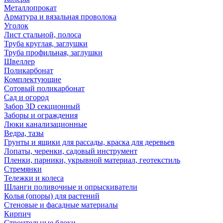
Металлопрокат
Арматура и вязальная проволока
Уголок
Лист стальной, полоса
Труба круглая, заглушки
Труба профильная, заглушки
Швеллер
Поликарбонат
Комплектующие
Сотовый поликарбонат
Сад и огород
Забор 3D секционный
Заборы и ограждения
Люки канализационные
Ведра, тазы
Грунты и ящики для рассады, краска для деревьев
Лопаты, черенки, садовый инструмент
Пленки, парники, укрывной материал, геотекстиль
Стремянки
Тележки и колеса
Шланги поливочные и опрыскиватели
Колья (опоры) для растений
Стеновые и фасадные материалы
Кирпич
Строительные блоки