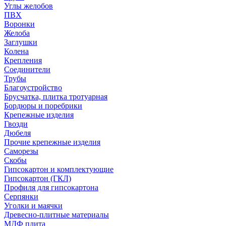
Углы желобов
ПВХ
Воронки
Желоба
Заглушки
Колена
Крепления
Соединители
Трубы
Благоустройство
Брусчатка, плитка тротуарная
Бордюры и поребрики
Крепежные изделия
Гвозди
Дюбеля
Прочие крепежные изделия
Саморезы
Скобы
Гипсокартон и комплектующие
Гипсокартон (ГКЛ)
Профиля для гипсокартона
Серпянки
Уголки и маячки
Древесно-плитные материалы
МДФ плита