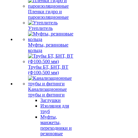
Пленки гидро и
пароизоляционные
Утеплитель
Муфты, резиновые
кольца
Трубы БТ, БНТ, ВТ
(Ф100-500 мм)
Канализационные
трубы и фитинги
Заглушки
Изоляция для
труб
Муфты,
манжеты,
переходники и
резиновые