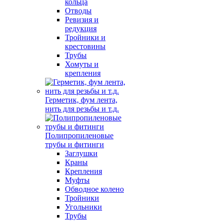
кольца
Отводы
Ревизия и
редукция
Тройники и
крестовины
Трубы
Хомуты и
крепления
Герметик, фум лента,
нить для резьбы и т.д.
Полипропиленовые
трубы и фитинги
Заглушки
Краны
Крепления
Муфты
Обводное колено
Тройники
Угольники
Трубы