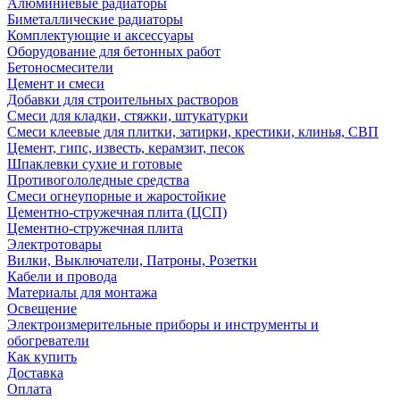
Алюминиевые радиаторы
Биметаллические радиаторы
Комплектующие и аксессуары
Оборудование для бетонных работ
Бетоносмесители
Цемент и смеси
Добавки для строительных растворов
Смеси для кладки, стяжки, штукатурки
Смеси клеевые для плитки, затирки, крестики, клинья, СВП
Цемент, гипс, известь, керамзит, песок
Шпаклевки сухие и готовые
Противогололедные средства
Смеси огнеупорные и жаростойкие
Цементно-стружечная плита (ЦСП)
Цементно-стружечная плита
Электротовары
Вилки, Выключатели, Патроны, Розетки
Кабели и провода
Материалы для монтажа
Освещение
Электроизмерительные приборы и инструменты и
обогреватели
Как купить
Доставка
Оплата