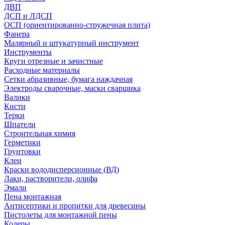
ДВП
ДСП и ЛДСП
ОСП (ориентированно-стружечная плита)
Фанера
Малярный и штукатурный инструмент
Инструменты
Круги отрезные и зачистные
Расходные материалы
Сетки абразивные, бумага наждачная
Электроды сварочные, маски сварщика
Валики
Кисти
Терки
Шпатели
Строительная химия
Герметики
Грунтовки
Клеи
Краски вододисперсионные (ВД)
Лаки, растворители, олифа
Эмали
Пена монтажная
Антисептики и пропитки для древесины
Пистолеты для монтажной пены
Колеры