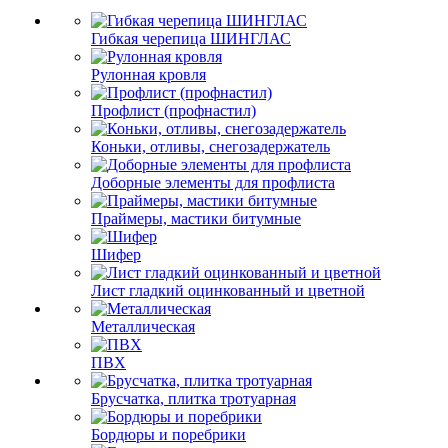
Гибкая черепица ШИНГЛАС
Рулонная кровля
Профлист (профнастил)
Коньки, отливы, снегозадержатель
Доборные элементы для профлиста
Праймеры, мастики битумные
Шифер
Лист гладкий оцинкованный и цветной
Металлическая
ПВХ
Брусчатка, плитка тротуарная
Бордюры и поребрики