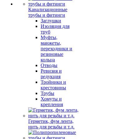
Канализационные
трубы и фитинги
Заглушки
Изоляция для
труб
Муфты,
манжеты,
переходники и
резиновые
кольца
Отводы
Ревизия и
редукция
Тройники и
крестовины
Трубы
Хомуты и
крепления
Герметик, фум лента,
нить для резьбы и т.д.