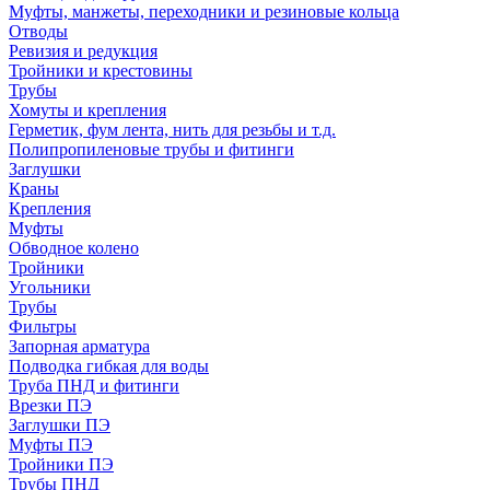
Муфты, манжеты, переходники и резиновые кольца
Отводы
Ревизия и редукция
Тройники и крестовины
Трубы
Хомуты и крепления
Герметик, фум лента, нить для резьбы и т.д.
Полипропиленовые трубы и фитинги
Заглушки
Краны
Крепления
Муфты
Обводное колено
Тройники
Угольники
Трубы
Фильтры
Запорная арматура
Подводка гибкая для воды
Труба ПНД и фитинги
Врезки ПЭ
Заглушки ПЭ
Муфты ПЭ
Тройники ПЭ
Трубы ПНД