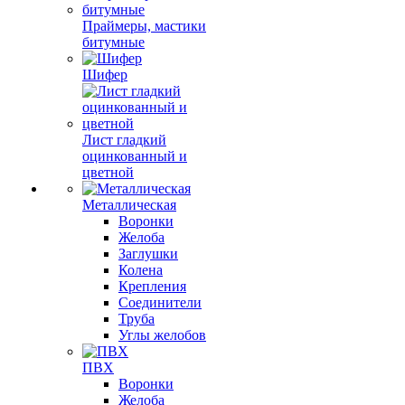
Праймеры, мастики
битумные
Шифер
Лист гладкий
оцинкованный и
цветной
Металлическая
Воронки
Желоба
Заглушки
Колена
Крепления
Соединители
Труба
Углы желобов
ПВХ
Воронки
Желоба