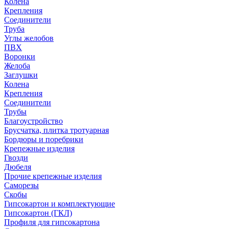
Колена
Крепления
Соединители
Труба
Углы желобов
ПВХ
Воронки
Желоба
Заглушки
Колена
Крепления
Соединители
Трубы
Благоустройство
Брусчатка, плитка тротуарная
Бордюры и поребрики
Крепежные изделия
Гвозди
Дюбеля
Прочие крепежные изделия
Саморезы
Скобы
Гипсокартон и комплектующие
Гипсокартон (ГКЛ)
Профиля для гипсокартона