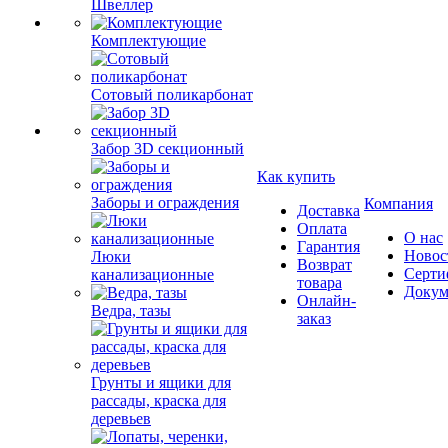
Швеллер
Комплектующие
Сотовый поликарбонат
Забор 3D секционный
Как купить
Заборы и ограждения
Компания
Доставка
Оплата
О нас
Гарантия
Новос
Люки
Возврат
Серти
канализационные
товара
Докум
Онлайн-
Ведра, тазы
заказ
Грунты и ящики для
рассады, краска для
деревьев