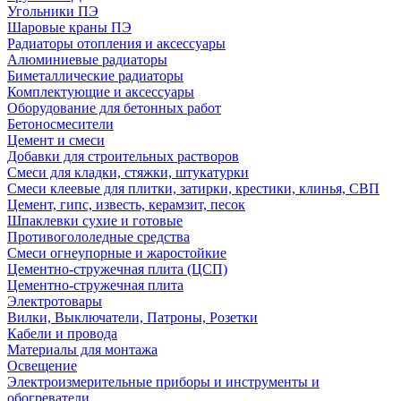
Угольники ПЭ
Шаровые краны ПЭ
Радиаторы отопления и аксессуары
Алюминиевые радиаторы
Биметаллические радиаторы
Комплектующие и аксессуары
Оборудование для бетонных работ
Бетоносмесители
Цемент и смеси
Добавки для строительных растворов
Смеси для кладки, стяжки, штукатурки
Смеси клеевые для плитки, затирки, крестики, клинья, СВП
Цемент, гипс, известь, керамзит, песок
Шпаклевки сухие и готовые
Противогололедные средства
Смеси огнеупорные и жаростойкие
Цементно-стружечная плита (ЦСП)
Цементно-стружечная плита
Электротовары
Вилки, Выключатели, Патроны, Розетки
Кабели и провода
Материалы для монтажа
Освещение
Электроизмерительные приборы и инструменты и
обогреватели