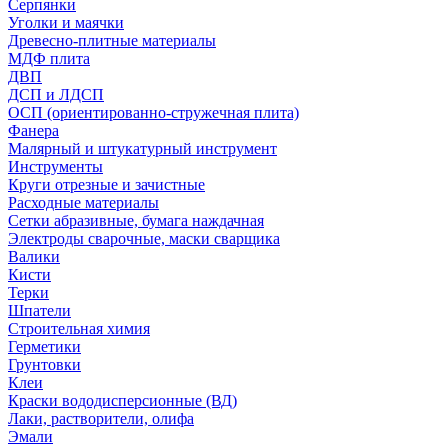
Серпянки
Уголки и маячки
Древесно-плитные материалы
МДФ плита
ДВП
ДСП и ЛДСП
ОСП (ориентированно-стружечная плита)
Фанера
Малярный и штукатурный инструмент
Инструменты
Круги отрезные и зачистные
Расходные материалы
Сетки абразивные, бумага наждачная
Электроды сварочные, маски сварщика
Валики
Кисти
Терки
Шпатели
Строительная химия
Герметики
Грунтовки
Клеи
Краски вододисперсионные (ВД)
Лаки, растворители, олифа
Эмали