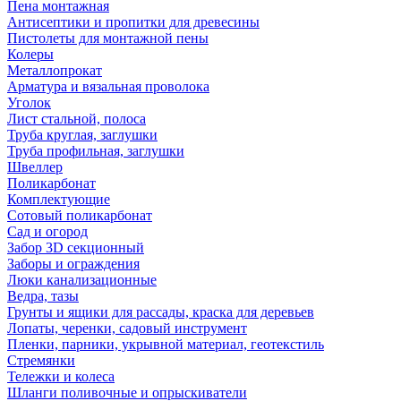
Пена монтажная
Антисептики и пропитки для древесины
Пистолеты для монтажной пены
Колеры
Металлопрокат
Арматура и вязальная проволока
Уголок
Лист стальной, полоса
Труба круглая, заглушки
Труба профильная, заглушки
Швеллер
Поликарбонат
Комплектующие
Сотовый поликарбонат
Сад и огород
Забор 3D секционный
Заборы и ограждения
Люки канализационные
Ведра, тазы
Грунты и ящики для рассады, краска для деревьев
Лопаты, черенки, садовый инструмент
Пленки, парники, укрывной материал, геотекстиль
Стремянки
Тележки и колеса
Шланги поливочные и опрыскиватели