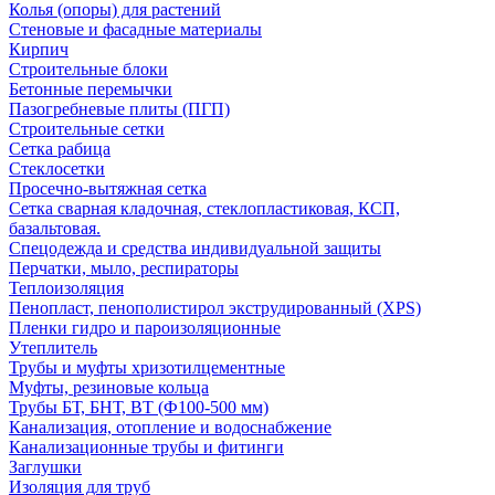
Колья (опоры) для растений
Стеновые и фасадные материалы
Кирпич
Строительные блоки
Бетонные перемычки
Пазогребневые плиты (ПГП)
Строительные сетки
Сетка рабица
Стеклосетки
Просечно-вытяжная сетка
Сетка сварная кладочная, стеклопластиковая, КСП,
базальтовая.
Спецодежда и средства индивидуальной защиты
Перчатки, мыло, респираторы
Теплоизоляция
Пенопласт, пенополистирол экструдированный (XPS)
Пленки гидро и пароизоляционные
Утеплитель
Трубы и муфты хризотилцементные
Муфты, резиновые кольца
Трубы БТ, БНТ, ВТ (Ф100-500 мм)
Канализация, отопление и водоснабжение
Канализационные трубы и фитинги
Заглушки
Изоляция для труб