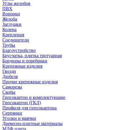
Углы желобов
ПВХ
Воронки
Желоба
Заглушки
Колена
Крепления
Соединители
Трубы
Благоустройство
Брусчатка, плитка тротуарная
Бордюры и поребрики
Крепежные изделия
Гвозди
Дюбеля
Прочие крепежные изделия
Саморезы
Скобы
Гипсокартон и комплектующие
Гипсокартон (ГКЛ)
Профиля для гипсокартона
Серпянки
Уголки и маячки
Древесно-плитные материалы
МДФ плита