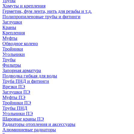
Трубы
Хомуты и крепления
Герметик, фум лента, нить для резьбы и т.д.
Полипропиленовые трубы и фитинги
Заглушки
Краны
Крепления
Муфты
Обводное колено
Тройники
Угольники
Трубы
Фильтры
Запорная арматура
Подводка гибкая для воды
Труба ПНД и фитинги
Врезки ПЭ
Заглушки ПЭ
Муфты ПЭ
Тройники ПЭ
Трубы ПНД
Угольники ПЭ
Шаровые краны ПЭ
Радиаторы отопления и аксессуары
Алюминиевые радиаторы