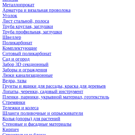
Металлопрокат
Арматура и вязальная проволока
Уголок
Лист стальной, полоса
Труба круглая, заглушки
Труба профильная, заглушки
Швеллер
Поликарбонат
Комплектующие
Сотовый поликарбонат
Сад и огород
Забор 3D секционный
Заборы и ограждения
Люки канализационные
Ведра, тазы
Грунты и ящики для рассады, краска для деревьев
Лопаты, черенки, садовый инструмент
Пленки, парники, укрывной материал, геотекстиль
Стремянки
Тележки и колеса
Шланги поливочные и опрыскиватели
Колья (опоры) для растений
Стеновые и фасадные материалы
Кирпич
Строительные блоки