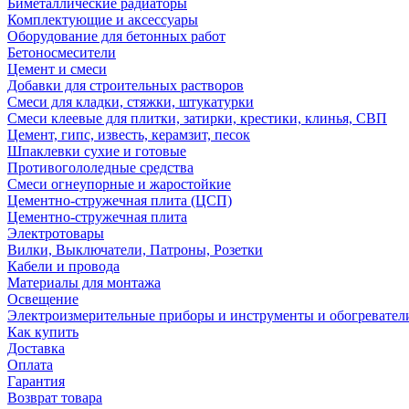
Биметаллические радиаторы
Комплектующие и аксессуары
Оборудование для бетонных работ
Бетоносмесители
Цемент и смеси
Добавки для строительных растворов
Смеси для кладки, стяжки, штукатурки
Смеси клеевые для плитки, затирки, крестики, клинья, СВП
Цемент, гипс, известь, керамзит, песок
Шпаклевки сухие и готовые
Противогололедные средства
Смеси огнеупорные и жаростойкие
Цементно-стружечная плита (ЦСП)
Цементно-стружечная плита
Электротовары
Вилки, Выключатели, Патроны, Розетки
Кабели и провода
Материалы для монтажа
Освещение
Электроизмерительные приборы и инструменты и обогревател
Как купить
Доставка
Оплата
Гарантия
Возврат товара