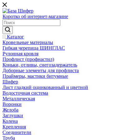
Коротко об интернет-магазине
Каталог
Кровельные материалы
Гибкая черепица ШИНГЛАС
Рулонная кровля
Профлист (профнастил)
Коньки, отливы, снегозадержатель
Доборные элементы для профлиста
Праймеры, мастики битумные
Шифер
Лист гладкий оцинкованный и цветной
Водосточная система
Металлическая
Воронки
Желоба
Заглушки
Колена
Крепления
Соединители
Труба