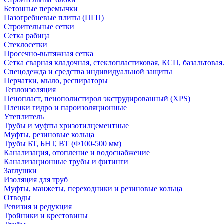
Бетонные перемычки
Пазогребневые плиты (ПГП)
Строительные сетки
Сетка рабица
Стеклосетки
Просечно-вытяжная сетка
Сетка сварная кладочная, стеклопластиковая, КСП, базальтовая
Спецодежда и средства индивидуальной защиты
Перчатки, мыло, респираторы
Теплоизоляция
Пенопласт, пенополистирол экструдированный (XPS)
Пленки гидро и пароизоляционные
Утеплитель
Трубы и муфты хризотилцементные
Муфты, резиновые кольца
Трубы БТ, БНТ, ВТ (Ф100-500 мм)
Канализация, отопление и водоснабжение
Канализационные трубы и фитинги
Заглушки
Изоляция для труб
Муфты, манжеты, переходники и резиновые кольца
Отводы
Ревизия и редукция
Тройники и крестовины