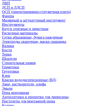
ДВП
ДСП и ЛДСП
ОСП (ориентированно-стружечная плита)
Фанера
Малярный и штукатурный инструмент
Инструменты
Круги отрезные и зачистные
Расходные материалы
Сетки абразивные, бумага наждачная
Электроды сварочные, маски сварщика
Валики
Кисти
Терки
Шпатели
Строительная химия
Герметики
Грунтовки
Клеи
Краски вододисперсионные (ВД)
Лаки, растворители, олифа
Эмали
Пена монтажная
Антисептики и пропитки для древесины
Пистолеты для монтажной пены
Колеры