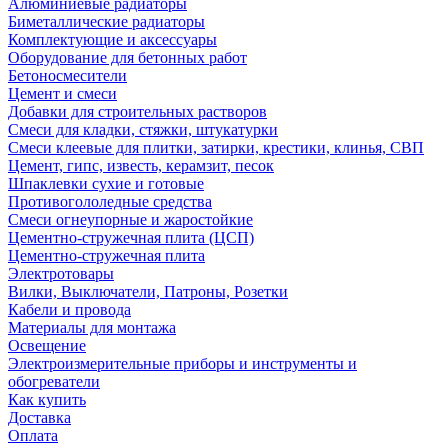
Алюминиевые радиаторы
Биметаллические радиаторы
Комплектующие и аксессуары
Оборудование для бетонных работ
Бетоносмесители
Цемент и смеси
Добавки для строительных растворов
Смеси для кладки, стяжки, штукатурки
Смеси клеевые для плитки, затирки, крестики, клинья, СВП
Цемент, гипс, известь, керамзит, песок
Шпаклевки сухие и готовые
Противогололедные средства
Смеси огнеупорные и жаростойкие
Цементно-стружечная плита (ЦСП)
Цементно-стружечная плита
Электротовары
Вилки, Выключатели, Патроны, Розетки
Кабели и провода
Материалы для монтажа
Освещение
Электроизмерительные приборы и инструменты и
обогреватели
Как купить
Доставка
Оплата