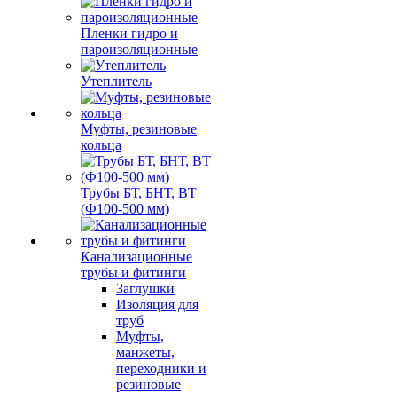
Пленки гидро и
пароизоляционные
Утеплитель
Муфты, резиновые
кольца
Трубы БТ, БНТ, ВТ
(Ф100-500 мм)
Канализационные
трубы и фитинги
Заглушки
Изоляция для
труб
Муфты,
манжеты,
переходники и
резиновые