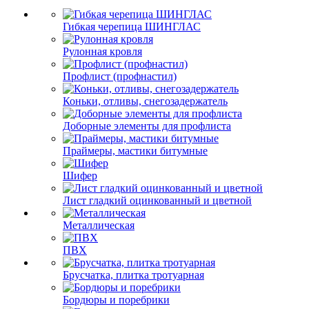
Гибкая черепица ШИНГЛАС
Рулонная кровля
Профлист (профнастил)
Коньки, отливы, снегозадержатель
Доборные элементы для профлиста
Праймеры, мастики битумные
Шифер
Лист гладкий оцинкованный и цветной
Металлическая
ПВХ
Брусчатка, плитка тротуарная
Бордюры и поребрики