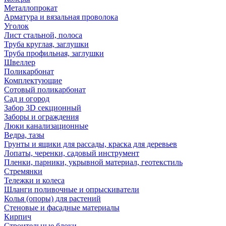
Металлопрокат
Арматура и вязальная проволока
Уголок
Лист стальной, полоса
Труба круглая, заглушки
Труба профильная, заглушки
Швеллер
Поликарбонат
Комплектующие
Сотовый поликарбонат
Сад и огород
Забор 3D секционный
Заборы и ограждения
Люки канализационные
Ведра, тазы
Грунты и ящики для рассады, краска для деревьев
Лопаты, черенки, садовый инструмент
Пленки, парники, укрывной материал, геотекстиль
Стремянки
Тележки и колеса
Шланги поливочные и опрыскиватели
Колья (опоры) для растений
Стеновые и фасадные материалы
Кирпич
Строительные блоки