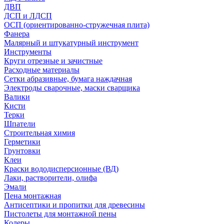
ДВП
ДСП и ЛДСП
ОСП (ориентированно-стружечная плита)
Фанера
Малярный и штукатурный инструмент
Инструменты
Круги отрезные и зачистные
Расходные материалы
Сетки абразивные, бумага наждачная
Электроды сварочные, маски сварщика
Валики
Кисти
Терки
Шпатели
Строительная химия
Герметики
Грунтовки
Клеи
Краски вододисперсионные (ВД)
Лаки, растворители, олифа
Эмали
Пена монтажная
Антисептики и пропитки для древесины
Пистолеты для монтажной пены
Колеры