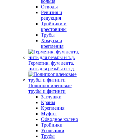
кольца
Отводы
Ревизия и
редукция
Тройники и
крестовины
Трубы
Хомуты и
крепления
Герметик, фум лента,
нить для резьбы и т.д.
Полипропиленовые
трубы и фитинги
Заглушки
Краны
Крепления
Муфты
Обводное колено
Тройники
Угольники
Трубы