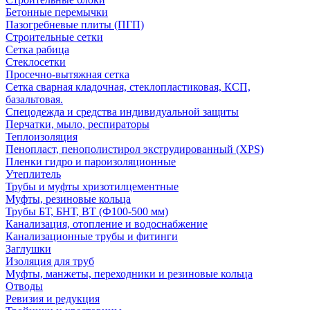
Бетонные перемычки
Пазогребневые плиты (ПГП)
Строительные сетки
Сетка рабица
Стеклосетки
Просечно-вытяжная сетка
Сетка сварная кладочная, стеклопластиковая, КСП,
базальтовая.
Спецодежда и средства индивидуальной защиты
Перчатки, мыло, респираторы
Теплоизоляция
Пенопласт, пенополистирол экструдированный (XPS)
Пленки гидро и пароизоляционные
Утеплитель
Трубы и муфты хризотилцементные
Муфты, резиновые кольца
Трубы БТ, БНТ, ВТ (Ф100-500 мм)
Канализация, отопление и водоснабжение
Канализационные трубы и фитинги
Заглушки
Изоляция для труб
Муфты, манжеты, переходники и резиновые кольца
Отводы
Ревизия и редукция