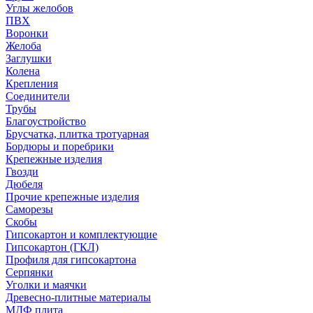
Углы желобов
ПВХ
Воронки
Желоба
Заглушки
Колена
Крепления
Соединители
Трубы
Благоустройство
Брусчатка, плитка тротуарная
Бордюры и поребрики
Крепежные изделия
Гвозди
Дюбеля
Прочие крепежные изделия
Саморезы
Скобы
Гипсокартон и комплектующие
Гипсокартон (ГКЛ)
Профиля для гипсокартона
Серпянки
Уголки и маячки
Древесно-плитные материалы
МДФ плита