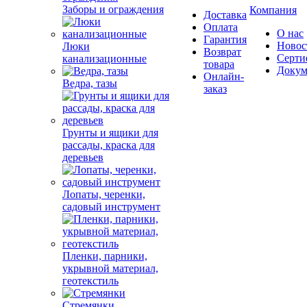
Заборы и ограждения
Компания
Доставка
Оплата
О нас
Гарантия
Новос
Люки
Возврат
Серти
канализационные
товара
Докум
Онлайн-
Ведра, тазы
заказ
Грунты и ящики для
рассады, краска для
деревьев
Лопаты, черенки,
садовый инструмент
Пленки, парники,
укрывной материал,
геотекстиль
Стремянки