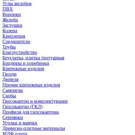
Углы желобов
ПВХ
Воронки
Желоба
Заглушки
Колена
Крепления
Соединители
Трубы
Благоустройство
Брусчатка, плитка тротуарная
Бордюры и поребрики
Крепежные изделия
Гвозди
Дюбеля
Прочие крепежные изделия
Саморезы
Скобы
Гипсокартон и комплектующие
Гипсокартон (ГКЛ)
Профиля для гипсокартона
Серпянки
Уголки и маячки
Древесно-плитные материалы
МДФ плита