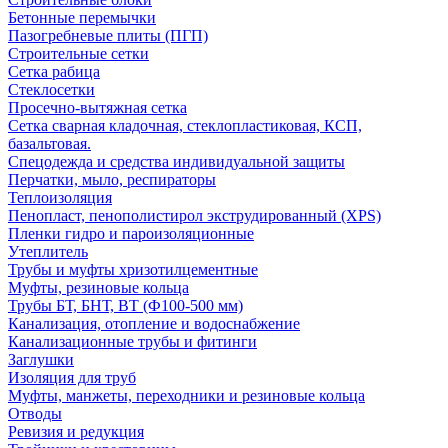
Бетонные перемычки
Пазогребневые плиты (ПГП)
Строительные сетки
Сетка рабица
Стеклосетки
Просечно-вытяжная сетка
Сетка сварная кладочная, стеклопластиковая, КСП,
базальтовая.
Спецодежда и средства индивидуальной защиты
Перчатки, мыло, респираторы
Теплоизоляция
Пенопласт, пенополистирол экструдированный (XPS)
Пленки гидро и пароизоляционные
Утеплитель
Трубы и муфты хризотилцементные
Муфты, резиновые кольца
Трубы БТ, БНТ, ВТ (Ф100-500 мм)
Канализация, отопление и водоснабжение
Канализационные трубы и фитинги
Заглушки
Изоляция для труб
Муфты, манжеты, переходники и резиновые кольца
Отводы
Ревизия и редукция