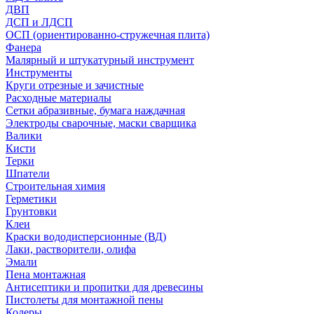
ДВП
ДСП и ЛДСП
ОСП (ориентированно-стружечная плита)
Фанера
Малярный и штукатурный инструмент
Инструменты
Круги отрезные и зачистные
Расходные материалы
Сетки абразивные, бумага наждачная
Электроды сварочные, маски сварщика
Валики
Кисти
Терки
Шпатели
Строительная химия
Герметики
Грунтовки
Клеи
Краски вододисперсионные (ВД)
Лаки, растворители, олифа
Эмали
Пена монтажная
Антисептики и пропитки для древесины
Пистолеты для монтажной пены
Колеры