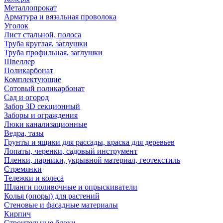
Металлопрокат
Арматура и вязальная проволока
Уголок
Лист стальной, полоса
Труба круглая, заглушки
Труба профильная, заглушки
Швеллер
Поликарбонат
Комплектующие
Сотовый поликарбонат
Сад и огород
Забор 3D секционный
Заборы и ограждения
Люки канализационные
Ведра, тазы
Грунты и ящики для рассады, краска для деревьев
Лопаты, черенки, садовый инструмент
Пленки, парники, укрывной материал, геотекстиль
Стремянки
Тележки и колеса
Шланги поливочные и опрыскиватели
Колья (опоры) для растений
Стеновые и фасадные материалы
Кирпич
Строительные блоки