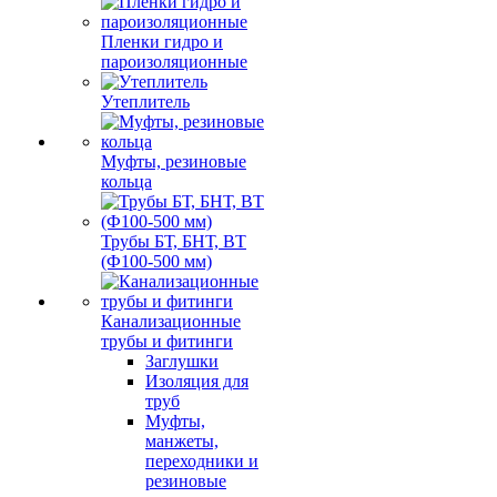
Пленки гидро и
пароизоляционные
Утеплитель
Муфты, резиновые
кольца
Трубы БТ, БНТ, ВТ
(Ф100-500 мм)
Канализационные
трубы и фитинги
Заглушки
Изоляция для
труб
Муфты,
манжеты,
переходники и
резиновые