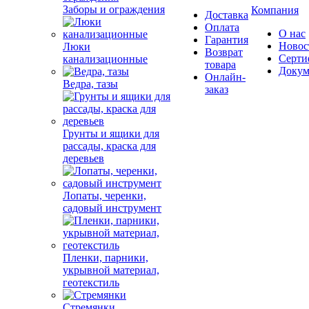
Заборы и ограждения
Компания
Доставка
Оплата
О нас
Гарантия
Новос
Люки
Возврат
Серти
канализационные
товара
Докум
Онлайн-
Ведра, тазы
заказ
Грунты и ящики для
рассады, краска для
деревьев
Лопаты, черенки,
садовый инструмент
Пленки, парники,
укрывной материал,
геотекстиль
Стремянки