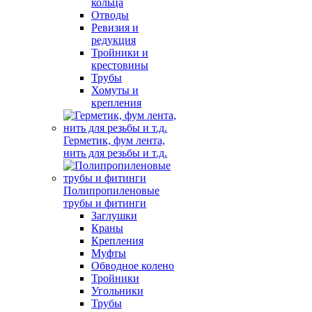
кольца
Отводы
Ревизия и
редукция
Тройники и
крестовины
Трубы
Хомуты и
крепления
Герметик, фум лента,
нить для резьбы и т.д.
Полипропиленовые
трубы и фитинги
Заглушки
Краны
Крепления
Муфты
Обводное колено
Тройники
Угольники
Трубы