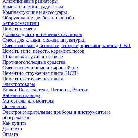
Алюминиевые радиаторы
Биметаллические радиаторы
Комплектующие и аксессуары
Оборудование для бетонных работ
Бетоносмесители
Цемент и смеси
Добавки для строительных растворов
Смеси для кладки, стяжки, штукатурки
Смеси клеевые для плитки, затирки, крестики, клинья, СВП
Цемент, гипс, известь, керамзит, песок
Шпаклевки сухие и готовые
Противогололедные средства
Смеси огнеупорные и жаростойкие
Цементно-стружечная плита (ЦСП)
Цементно-стружечная плита
Электротовары
Вилки, Выключатели, Патроны, Розетки
Кабели и провода
Материалы для монтажа
Освещение
Электроизмерительные приборы и инструменты и
обогреватели
Как купить
Доставка
Оплата