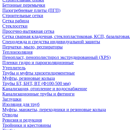
Бетонные перемычки
Пазогребневые плиты (ПГП)
Строительные сетки
Сетка рабица
Стеклосетки
Просечно-вытяжная сетка
Сетка сварная кладочная, стеклопластиковая, КСП, базальтовая
Спецодежда и средства индивидуальной защиты
Перчатки, мыло, респираторы
Теплоизоляция
Пенопласт, пенополистирол экструдированный (XPS)
Пленки гидро и пароизоляционные
Утеплитель
Трубы и муфты хризотилцементные
Муфты, резиновые кольца
Трубы БТ, БНТ, ВТ (Ф100-500 мм)
Канализация, отопление и водоснабжение
Канализационные трубы и фитинги
Заглушки
Изоляция для труб
Муфты, манжеты, переходники и резиновые кольца
Отводы
Ревизия и редукция
Тройники и крестовины