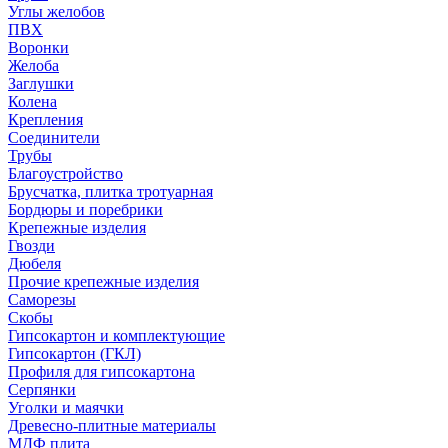
Углы желобов
ПВХ
Воронки
Желоба
Заглушки
Колена
Крепления
Соединители
Трубы
Благоустройство
Брусчатка, плитка тротуарная
Бордюры и поребрики
Крепежные изделия
Гвозди
Дюбеля
Прочие крепежные изделия
Саморезы
Скобы
Гипсокартон и комплектующие
Гипсокартон (ГКЛ)
Профиля для гипсокартона
Серпянки
Уголки и маячки
Древесно-плитные материалы
МДФ плита