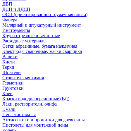
ДВП
ДСП и ЛДСП
ОСП (ориентированно-стружечная плита)
Фанера
Малярный и штукатурный инструмент
Инструменты
Круги отрезные и зачистные
Расходные материалы
Сетки абразивные, бумага наждачная
Электроды сварочные, маски сварщика
Валики
Кисти
Терки
Шпатели
Строительная химия
Герметики
Грунтовки
Клеи
Краски вододисперсионные (ВД)
Лаки, растворители, олифа
Эмали
Пена монтажная
Антисептики и пропитки для древесины
Пистолеты для монтажной пены
Колеры