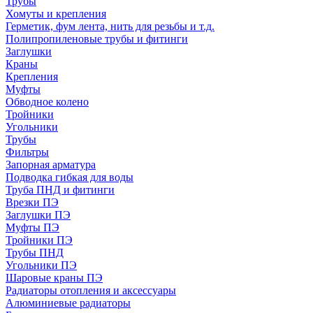
Трубы
Хомуты и крепления
Герметик, фум лента, нить для резьбы и т.д.
Полипропиленовые трубы и фитинги
Заглушки
Краны
Крепления
Муфты
Обводное колено
Тройники
Угольники
Трубы
Фильтры
Запорная арматура
Подводка гибкая для воды
Труба ПНД и фитинги
Врезки ПЭ
Заглушки ПЭ
Муфты ПЭ
Тройники ПЭ
Трубы ПНД
Угольники ПЭ
Шаровые краны ПЭ
Радиаторы отопления и аксессуары
Алюминиевые радиаторы