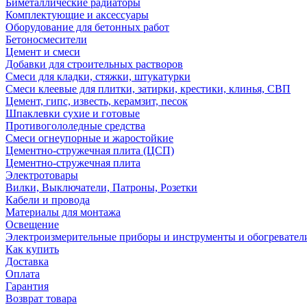
Биметаллические радиаторы
Комплектующие и аксессуары
Оборудование для бетонных работ
Бетоносмесители
Цемент и смеси
Добавки для строительных растворов
Смеси для кладки, стяжки, штукатурки
Смеси клеевые для плитки, затирки, крестики, клинья, СВП
Цемент, гипс, известь, керамзит, песок
Шпаклевки сухие и готовые
Противогололедные средства
Смеси огнеупорные и жаростойкие
Цементно-стружечная плита (ЦСП)
Цементно-стружечная плита
Электротовары
Вилки, Выключатели, Патроны, Розетки
Кабели и провода
Материалы для монтажа
Освещение
Электроизмерительные приборы и инструменты и обогревател
Как купить
Доставка
Оплата
Гарантия
Возврат товара