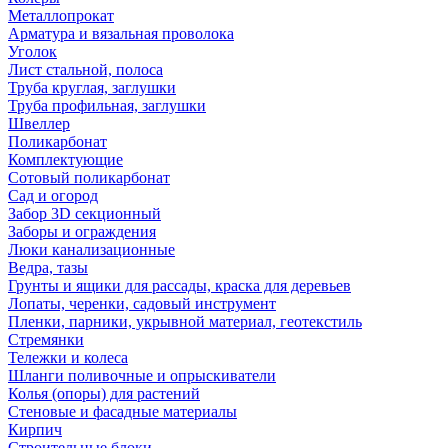
Металлопрокат
Арматура и вязальная проволока
Уголок
Лист стальной, полоса
Труба круглая, заглушки
Труба профильная, заглушки
Швеллер
Поликарбонат
Комплектующие
Сотовый поликарбонат
Сад и огород
Забор 3D секционный
Заборы и ограждения
Люки канализационные
Ведра, тазы
Грунты и ящики для рассады, краска для деревьев
Лопаты, черенки, садовый инструмент
Пленки, парники, укрывной материал, геотекстиль
Стремянки
Тележки и колеса
Шланги поливочные и опрыскиватели
Колья (опоры) для растений
Стеновые и фасадные материалы
Кирпич
Строительные блоки