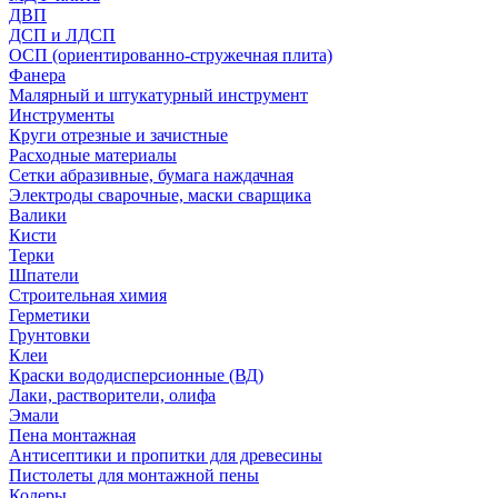
ДВП
ДСП и ЛДСП
ОСП (ориентированно-стружечная плита)
Фанера
Малярный и штукатурный инструмент
Инструменты
Круги отрезные и зачистные
Расходные материалы
Сетки абразивные, бумага наждачная
Электроды сварочные, маски сварщика
Валики
Кисти
Терки
Шпатели
Строительная химия
Герметики
Грунтовки
Клеи
Краски вододисперсионные (ВД)
Лаки, растворители, олифа
Эмали
Пена монтажная
Антисептики и пропитки для древесины
Пистолеты для монтажной пены
Колеры