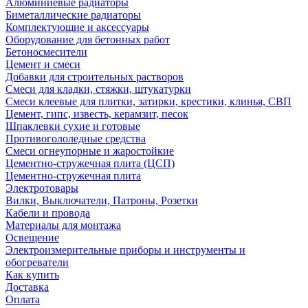
Алюминиевые радиаторы
Биметаллические радиаторы
Комплектующие и аксессуары
Оборудование для бетонных работ
Бетоносмесители
Цемент и смеси
Добавки для строительных растворов
Смеси для кладки, стяжки, штукатурки
Смеси клеевые для плитки, затирки, крестики, клинья, СВП
Цемент, гипс, известь, керамзит, песок
Шпаклевки сухие и готовые
Противогололедные средства
Смеси огнеупорные и жаростойкие
Цементно-стружечная плита (ЦСП)
Цементно-стружечная плита
Электротовары
Вилки, Выключатели, Патроны, Розетки
Кабели и провода
Материалы для монтажа
Освещение
Электроизмерительные приборы и инструменты и
обогреватели
Как купить
Доставка
Оплата