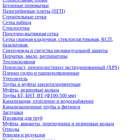
Бетонные перемычки
Пазогребневые плиты (ПГП)
Строительные сетки
Сетка рабица
Стеклосетки
Просечно-вытяжная сетка
Сетка сварная кладочная, стеклопластиковая, КСП,
базальтовая.
Спецодежда и средства индивидуальной защиты
Перчатки, мыло, респираторы
Теплоизоляция
Пенопласт, пенополистирол экструдированный (XPS)
Пленки гидро и пароизоляционные
Утеплитель
Трубы и муфты хризотилцементные
Муфты, резиновые кольца
Трубы БТ, БНТ, ВТ (Ф100-500 мм)
Канализация, отопление и водоснабжение
Канализационные трубы и фитинги
Заглушки
Изоляция для труб
Муфты, манжеты, переходники и резиновые кольца
Отводы
Ревизия и редукция