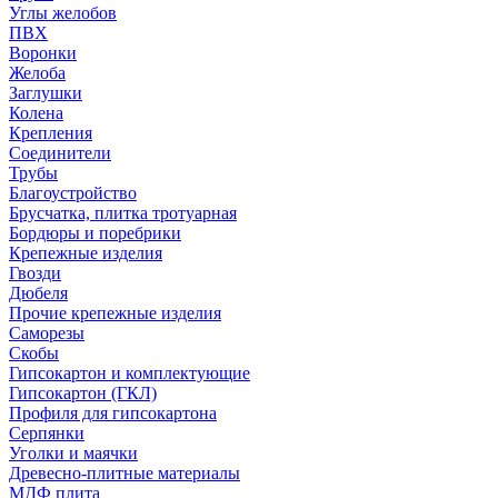
Углы желобов
ПВХ
Воронки
Желоба
Заглушки
Колена
Крепления
Соединители
Трубы
Благоустройство
Брусчатка, плитка тротуарная
Бордюры и поребрики
Крепежные изделия
Гвозди
Дюбеля
Прочие крепежные изделия
Саморезы
Скобы
Гипсокартон и комплектующие
Гипсокартон (ГКЛ)
Профиля для гипсокартона
Серпянки
Уголки и маячки
Древесно-плитные материалы
МДФ плита