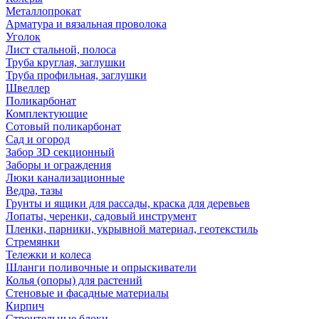
Металлопрокат
Арматура и вязальная проволока
Уголок
Лист стальной, полоса
Труба круглая, заглушки
Труба профильная, заглушки
Швеллер
Поликарбонат
Комплектующие
Сотовый поликарбонат
Сад и огород
Забор 3D секционный
Заборы и ограждения
Люки канализационные
Ведра, тазы
Грунты и ящики для рассады, краска для деревьев
Лопаты, черенки, садовый инструмент
Пленки, парники, укрывной материал, геотекстиль
Стремянки
Тележки и колеса
Шланги поливочные и опрыскиватели
Колья (опоры) для растений
Стеновые и фасадные материалы
Кирпич
Строительные блоки