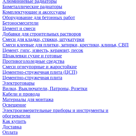
Алюминиевые радиаторы
Биметаллические радиаторы
Комплектующие и аксессуары
Оборудование для бетонных работ
Бетоносмесители
Цемент и смеси
Добавки для строительных растворов
Смеси для кладки, стяжки, штукатурки
Смеси клеевые для плитки, затирки, крестики, клинья, СВП
Цемент, гипс, известь, керамзит, песок
Шпаклевки сухие и готовые
Противогололедные средства
Смеси огнеупорные и жаростойкие
Цементно-стружечная плита (ЦСП)
Цементно-стружечная плита
Электротовары
Вилки, Выключатели, Патроны, Розетки
Кабели и провода
Материалы для монтажа
Освещение
Электроизмерительные приборы и инструменты и
обогреватели
Как купить
Доставка
Оплата