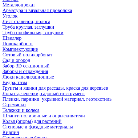
Металлопрокат
Арматура и вязальная проволока
Уголок
Лист стальной, полоса
Труба круглая, заглушки
Труба профильная, заглушки
Швеллер
Поликарбонат
Комплектующие
Сотовый поликарбонат
Сад и огород
Забор 3D секционный
Заборы и ограждения
Люки канализационные
Ведра, тазы
Грунты и ящики для рассады, краска для деревьев
Лопаты, черенки, садовый инструмент
Пленки, парники, укрывной материал, геотекстиль
Стремянки
Тележки и колеса
Шланги поливочные и опрыскиватели
Колья (опоры) для растений
Стеновые и фасадные материалы
Кирпич
Строительные блоки