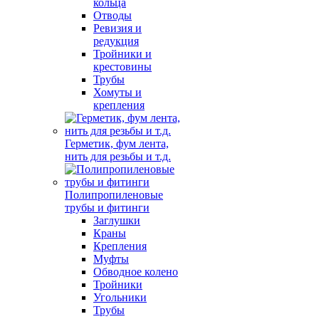
кольца
Отводы
Ревизия и
редукция
Тройники и
крестовины
Трубы
Хомуты и
крепления
Герметик, фум лента,
нить для резьбы и т.д.
Полипропиленовые
трубы и фитинги
Заглушки
Краны
Крепления
Муфты
Обводное колено
Тройники
Угольники
Трубы