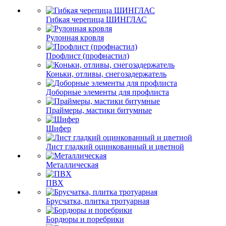
Гибкая черепица ШИНГЛАС
Рулонная кровля
Профлист (профнастил)
Коньки, отливы, снегозадержатель
Доборные элементы для профлиста
Праймеры, мастики битумные
Шифер
Лист гладкий оцинкованный и цветной
Металлическая
ПВХ
Брусчатка, плитка тротуарная
Бордюры и поребрики