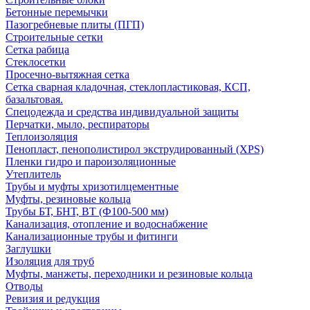
Бетонные перемычки
Пазогребневые плиты (ПГП)
Строительные сетки
Сетка рабица
Стеклосетки
Просечно-вытяжная сетка
Сетка сварная кладочная, стеклопластиковая, КСП,
базальтовая.
Спецодежда и средства индивидуальной защиты
Перчатки, мыло, респираторы
Теплоизоляция
Пенопласт, пенополистирол экструдированный (XPS)
Пленки гидро и пароизоляционные
Утеплитель
Трубы и муфты хризотилцементные
Муфты, резиновые кольца
Трубы БТ, БНТ, ВТ (Ф100-500 мм)
Канализация, отопление и водоснабжение
Канализационные трубы и фитинги
Заглушки
Изоляция для труб
Муфты, манжеты, переходники и резиновые кольца
Отводы
Ревизия и редукция