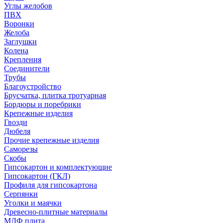
Углы желобов
ПВХ
Воронки
Желоба
Заглушки
Колена
Крепления
Соединители
Трубы
Благоустройство
Брусчатка, плитка тротуарная
Бордюры и поребрики
Крепежные изделия
Гвозди
Дюбеля
Прочие крепежные изделия
Саморезы
Скобы
Гипсокартон и комплектующие
Гипсокартон (ГКЛ)
Профиля для гипсокартона
Серпянки
Уголки и маячки
Древесно-плитные материалы
МДФ плита