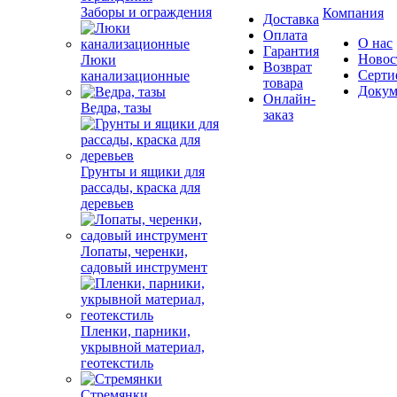
Заборы и ограждения
Компания
Доставка
Оплата
О нас
Гарантия
Новос
Люки
Возврат
Серти
канализационные
товара
Докум
Онлайн-
Ведра, тазы
заказ
Грунты и ящики для
рассады, краска для
деревьев
Лопаты, черенки,
садовый инструмент
Пленки, парники,
укрывной материал,
геотекстиль
Стремянки