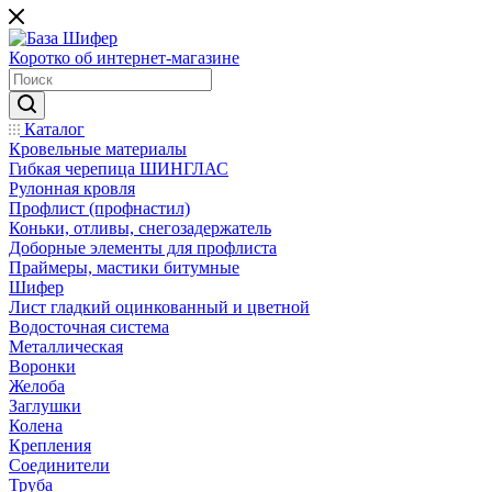
Коротко об интернет-магазине
Каталог
Кровельные материалы
Гибкая черепица ШИНГЛАС
Рулонная кровля
Профлист (профнастил)
Коньки, отливы, снегозадержатель
Доборные элементы для профлиста
Праймеры, мастики битумные
Шифер
Лист гладкий оцинкованный и цветной
Водосточная система
Металлическая
Воронки
Желоба
Заглушки
Колена
Крепления
Соединители
Труба