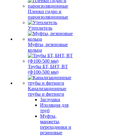
Пленки гидро и
пароизоляционные
Утеплитель
Муфты, резиновые
кольца
Трубы БТ, БНТ, ВТ
(Ф100-500 мм)
Канализационные
трубы и фитинги
Заглушки
Изоляция для
труб
Муфты,
манжеты,
переходники и
резиновые