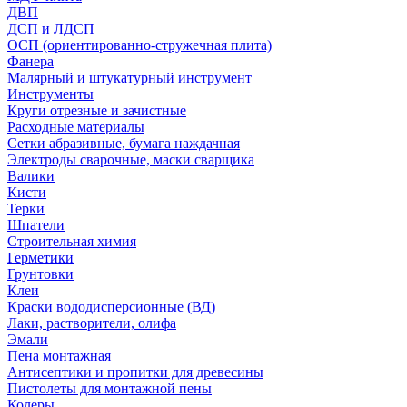
ДВП
ДСП и ЛДСП
ОСП (ориентированно-стружечная плита)
Фанера
Малярный и штукатурный инструмент
Инструменты
Круги отрезные и зачистные
Расходные материалы
Сетки абразивные, бумага наждачная
Электроды сварочные, маски сварщика
Валики
Кисти
Терки
Шпатели
Строительная химия
Герметики
Грунтовки
Клеи
Краски вододисперсионные (ВД)
Лаки, растворители, олифа
Эмали
Пена монтажная
Антисептики и пропитки для древесины
Пистолеты для монтажной пены
Колеры