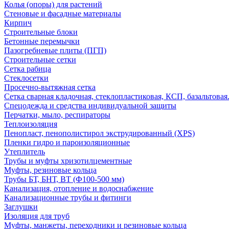
Колья (опоры) для растений
Стеновые и фасадные материалы
Кирпич
Строительные блоки
Бетонные перемычки
Пазогребневые плиты (ПГП)
Строительные сетки
Сетка рабица
Стеклосетки
Просечно-вытяжная сетка
Сетка сварная кладочная, стеклопластиковая, КСП, базальтовая
Спецодежда и средства индивидуальной защиты
Перчатки, мыло, респираторы
Теплоизоляция
Пенопласт, пенополистирол экструдированный (XPS)
Пленки гидро и пароизоляционные
Утеплитель
Трубы и муфты хризотилцементные
Муфты, резиновые кольца
Трубы БТ, БНТ, ВТ (Ф100-500 мм)
Канализация, отопление и водоснабжение
Канализационные трубы и фитинги
Заглушки
Изоляция для труб
Муфты, манжеты, переходники и резиновые кольца