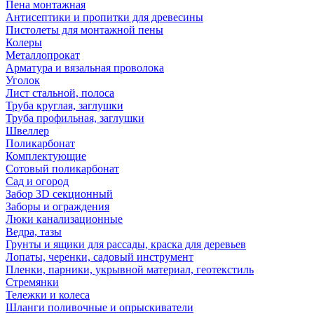
Пена монтажная
Антисептики и пропитки для древесины
Пистолеты для монтажной пены
Колеры
Металлопрокат
Арматура и вязальная проволока
Уголок
Лист стальной, полоса
Труба круглая, заглушки
Труба профильная, заглушки
Швеллер
Поликарбонат
Комплектующие
Сотовый поликарбонат
Сад и огород
Забор 3D секционный
Заборы и ограждения
Люки канализационные
Ведра, тазы
Грунты и ящики для рассады, краска для деревьев
Лопаты, черенки, садовый инструмент
Пленки, парники, укрывной материал, геотекстиль
Стремянки
Тележки и колеса
Шланги поливочные и опрыскиватели