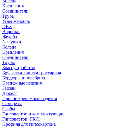
Колена
Крепления
Соединители
Труба
Углы желобов
ПВХ
Воронки
Желоба
Заглушки
Колена
Крепления
Соединители
Трубы
Благоустройство
Брусчатка, плитка тротуарная
Бордюры и поребрики
Крепежные изделия
Гвозди
Дюбеля
Прочие крепежные изделия
Саморезы
Скобы
Гипсокартон и комплектующие
Гипсокартон (ГКЛ)
Профиля для гипсокартона