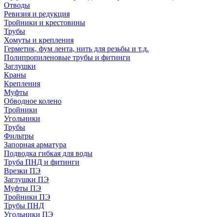
Отводы
Ревизия и редукция
Тройники и крестовины
Трубы
Хомуты и крепления
Герметик, фум лента, нить для резьбы и т.д.
Полипропиленовые трубы и фитинги
Заглушки
Краны
Крепления
Муфты
Обводное колено
Тройники
Угольники
Трубы
Фильтры
Запорная арматура
Подводка гибкая для воды
Труба ПНД и фитинги
Врезки ПЭ
Заглушки ПЭ
Муфты ПЭ
Тройники ПЭ
Трубы ПНД
Угольники ПЭ