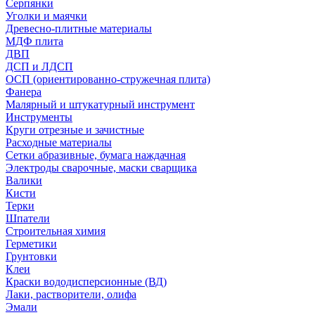
Серпянки
Уголки и маячки
Древесно-плитные материалы
МДФ плита
ДВП
ДСП и ЛДСП
ОСП (ориентированно-стружечная плита)
Фанера
Малярный и штукатурный инструмент
Инструменты
Круги отрезные и зачистные
Расходные материалы
Сетки абразивные, бумага наждачная
Электроды сварочные, маски сварщика
Валики
Кисти
Терки
Шпатели
Строительная химия
Герметики
Грунтовки
Клеи
Краски вододисперсионные (ВД)
Лаки, растворители, олифа
Эмали