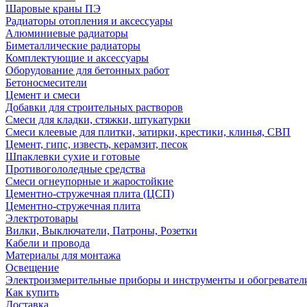
Шаровые краны ПЭ
Радиаторы отопления и аксессуары
Алюминиевые радиаторы
Биметаллические радиаторы
Комплектующие и аксессуары
Оборудование для бетонных работ
Бетоносмесители
Цемент и смеси
Добавки для строительных растворов
Смеси для кладки, стяжки, штукатурки
Смеси клеевые для плитки, затирки, крестики, клинья, СВП
Цемент, гипс, известь, керамзит, песок
Шпаклевки сухие и готовые
Противогололедные средства
Смеси огнеупорные и жаростойкие
Цементно-стружечная плита (ЦСП)
Цементно-стружечная плита
Электротовары
Вилки, Выключатели, Патроны, Розетки
Кабели и провода
Материалы для монтажа
Освещение
Электроизмерительные приборы и инструменты и обогревател
Как купить
Доставка