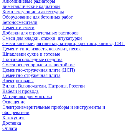
Алюминиевые радиаторы
Биметаллические радиаторы
Комплектующие и аксессуары
Оборудование для бетонных работ
Бетоносмесители
Цемент и смеси
Добавки для строительных растворов
Смеси для кладки, стяжки, штукатурки
Смеси клеевые для плитки, затирки, крестики, клинья, СВП
Цемент, гипс, известь, керамзит, песок
Шпаклевки сухие и готовые
Противогололедные средства
Смеси огнеупорные и жаростойкие
Цементно-стружечная плита (ЦСП)
Цементно-стружечная плита
Электротовары
Вилки, Выключатели, Патроны, Розетки
Кабели и провода
Материалы для монтажа
Освещение
Электроизмерительные приборы и инструменты и
обогреватели
Как купить
Доставка
Оплата