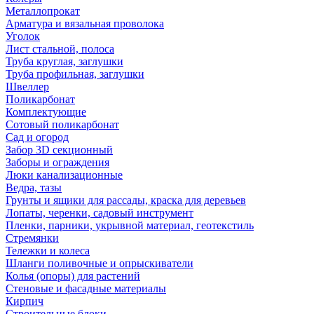
Металлопрокат
Арматура и вязальная проволока
Уголок
Лист стальной, полоса
Труба круглая, заглушки
Труба профильная, заглушки
Швеллер
Поликарбонат
Комплектующие
Сотовый поликарбонат
Сад и огород
Забор 3D секционный
Заборы и ограждения
Люки канализационные
Ведра, тазы
Грунты и ящики для рассады, краска для деревьев
Лопаты, черенки, садовый инструмент
Пленки, парники, укрывной материал, геотекстиль
Стремянки
Тележки и колеса
Шланги поливочные и опрыскиватели
Колья (опоры) для растений
Стеновые и фасадные материалы
Кирпич
Строительные блоки