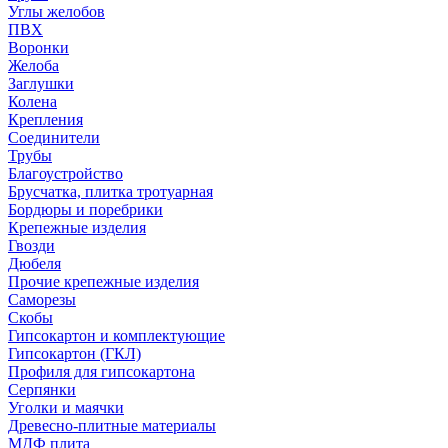
Углы желобов
ПВХ
Воронки
Желоба
Заглушки
Колена
Крепления
Соединители
Трубы
Благоустройство
Брусчатка, плитка тротуарная
Бордюры и поребрики
Крепежные изделия
Гвозди
Дюбеля
Прочие крепежные изделия
Саморезы
Скобы
Гипсокартон и комплектующие
Гипсокартон (ГКЛ)
Профиля для гипсокартона
Серпянки
Уголки и маячки
Древесно-плитные материалы
МДФ плита