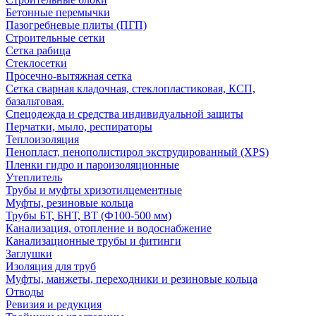
Бетонные перемычки
Пазогребневые плиты (ПГП)
Строительные сетки
Сетка рабица
Стеклосетки
Просечно-вытяжная сетка
Сетка сварная кладочная, стеклопластиковая, КСП,
базальтовая.
Спецодежда и средства индивидуальной защиты
Перчатки, мыло, респираторы
Теплоизоляция
Пенопласт, пенополистирол экструдированный (XPS)
Пленки гидро и пароизоляционные
Утеплитель
Трубы и муфты хризотилцементные
Муфты, резиновые кольца
Трубы БТ, БНТ, ВТ (Ф100-500 мм)
Канализация, отопление и водоснабжение
Канализационные трубы и фитинги
Заглушки
Изоляция для труб
Муфты, манжеты, переходники и резиновые кольца
Отводы
Ревизия и редукция