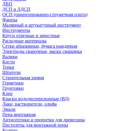
ДВП
ДСП и ЛДСП
ОСП (ориентированно-стружечная плита)
Фанера
Малярный и штукатурный инструмент
Инструменты
Круги отрезные и зачистные
Расходные материалы
Сетки абразивные, бумага наждачная
Электроды сварочные, маски сварщика
Валики
Кисти
Терки
Шпатели
Строительная химия
Герметики
Грунтовки
Клеи
Краски вододисперсионные (ВД)
Лаки, растворители, олифа
Эмали
Пена монтажная
Антисептики и пропитки для древесины
Пистолеты для монтажной пены
Колеры