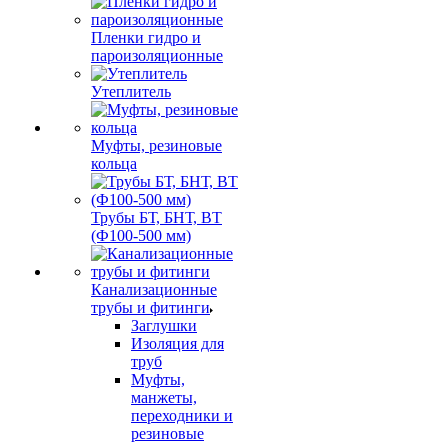
Пленки гидро и
пароизоляционные
Утеплитель
Муфты, резиновые
кольца
Трубы БТ, БНТ, ВТ
(Ф100-500 мм)
Канализационные
трубы и фитинги
Заглушки
Изоляция для
труб
Муфты,
манжеты,
переходники и
резиновые