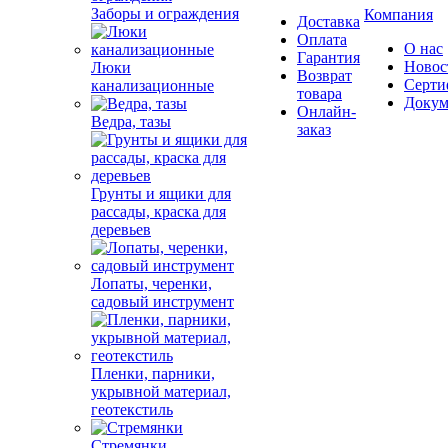
Заборы и ограждения
Компания
Доставка
Оплата
О нас
Гарантия
Новос
Люки
Возврат
Серти
канализационные
товара
Докум
Онлайн-
Ведра, тазы
заказ
Грунты и ящики для
рассады, краска для
деревьев
Лопаты, черенки,
садовый инструмент
Пленки, парники,
укрывной материал,
геотекстиль
Стремянки