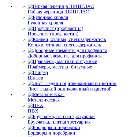
Гибкая черепица ШИНГЛАС
Рулонная кровля
Профлист (профнастил)
Коньки, отливы, снегозадержатель
Доборные элементы для профлиста
Праймеры, мастики битумные
Шифер
Лист гладкий оцинкованный и цветной
Металлическая
ПВХ
Брусчатка, плитка тротуарная
Бордюры и поребрики