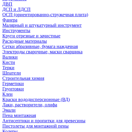
ДВП
ДСП и ЛДСП
ОСП (ориентированно-стружечная плита)
Фанера
Малярный и штукатурный инструмент
Инструменты
Круги отрезные и зачистные
Расходные материалы
Сетки абразивные, бумага наждачная
Электроды сварочные, маски сварщика
Валики
Кисти
Терки
Шпатели
Строительная химия
Герметики
Грунтовки
Клеи
Краски вододисперсионные (ВД)
Лаки, растворители, олифа
Эмали
Пена монтажная
Антисептики и пропитки для древесины
Пистолеты для монтажной пены
Колеры