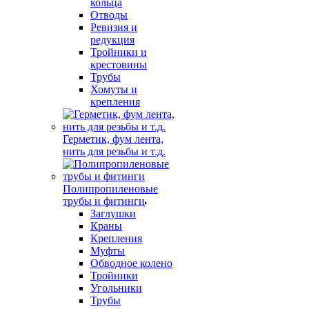
кольца
Отводы
Ревизия и
редукция
Тройники и
крестовины
Трубы
Хомуты и
крепления
Герметик, фум лента,
нить для резьбы и т.д.
Полипропиленовые
трубы и фитинги
Заглушки
Краны
Крепления
Муфты
Обводное колено
Тройники
Угольники
Трубы