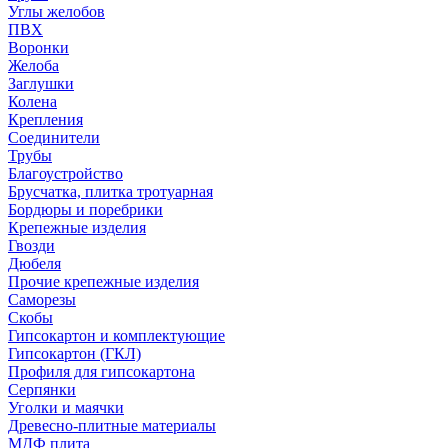
Углы желобов
ПВХ
Воронки
Желоба
Заглушки
Колена
Крепления
Соединители
Трубы
Благоустройство
Брусчатка, плитка тротуарная
Бордюры и поребрики
Крепежные изделия
Гвозди
Дюбеля
Прочие крепежные изделия
Саморезы
Скобы
Гипсокартон и комплектующие
Гипсокартон (ГКЛ)
Профиля для гипсокартона
Серпянки
Уголки и маячки
Древесно-плитные материалы
МДФ плита