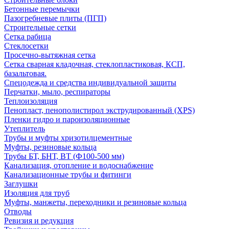
Бетонные перемычки
Пазогребневые плиты (ПГП)
Строительные сетки
Сетка рабица
Стеклосетки
Просечно-вытяжная сетка
Сетка сварная кладочная, стеклопластиковая, КСП,
базальтовая.
Спецодежда и средства индивидуальной защиты
Перчатки, мыло, респираторы
Теплоизоляция
Пенопласт, пенополистирол экструдированный (XPS)
Пленки гидро и пароизоляционные
Утеплитель
Трубы и муфты хризотилцементные
Муфты, резиновые кольца
Трубы БТ, БНТ, ВТ (Ф100-500 мм)
Канализация, отопление и водоснабжение
Канализационные трубы и фитинги
Заглушки
Изоляция для труб
Муфты, манжеты, переходники и резиновые кольца
Отводы
Ревизия и редукция