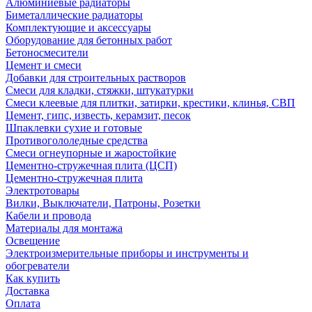
Алюминиевые радиаторы
Биметаллические радиаторы
Комплектующие и аксессуары
Оборудование для бетонных работ
Бетоносмесители
Цемент и смеси
Добавки для строительных растворов
Смеси для кладки, стяжки, штукатурки
Смеси клеевые для плитки, затирки, крестики, клинья, СВП
Цемент, гипс, известь, керамзит, песок
Шпаклевки сухие и готовые
Противогололедные средства
Смеси огнеупорные и жаростойкие
Цементно-стружечная плита (ЦСП)
Цементно-стружечная плита
Электротовары
Вилки, Выключатели, Патроны, Розетки
Кабели и провода
Материалы для монтажа
Освещение
Электроизмерительные приборы и инструменты и
обогреватели
Как купить
Доставка
Оплата