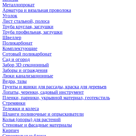
Металлопрокат
Арматура и вязальная проволока
Уголок
Лист стальной, полоса
Труба круглая, заглушки
Труба профильная, заглушки
Швеллер
Поликарбонат
Комплектующие
Сотовый поликарбонат
Сад и огород
Забор 3D секционный
Заборы и ограждения
Люки канализационные
Ведра, тазы
Грунты и ящики для рассады, краска для деревьев
Лопаты, черенки, садовый инструмент
Пленки, парники, укрывной материал, геотекстиль
Стремянки
Тележки и колеса
Шланги поливочные и опрыскиватели
Колья (опоры) для растений
Стеновые и фасадные материалы
Кирпич
Строительные блоки