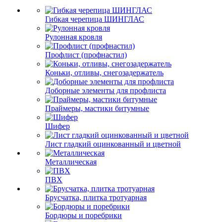
Гибкая черепица ШИНГЛАС
Рулонная кровля
Профлист (профнастил)
Коньки, отливы, снегозадержатель
Доборные элементы для профлиста
Праймеры, мастики битумные
Шифер
Лист гладкий оцинкованный и цветной
Металлическая
ПВХ
Брусчатка, плитка тротуарная
Бордюры и поребрики