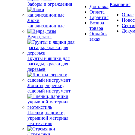
Заборы и ограждения
Компания
Доставка
Оплата
О нас
Гарантия
Новос
Люки
Возврат
Серти
канализационные
товара
Докум
Онлайн-
Ведра, тазы
заказ
Грунты и ящики для
рассады, краска для
деревьев
Лопаты, черенки,
садовый инструмент
Пленки, парники,
укрывной материал,
геотекстиль
Стремянки