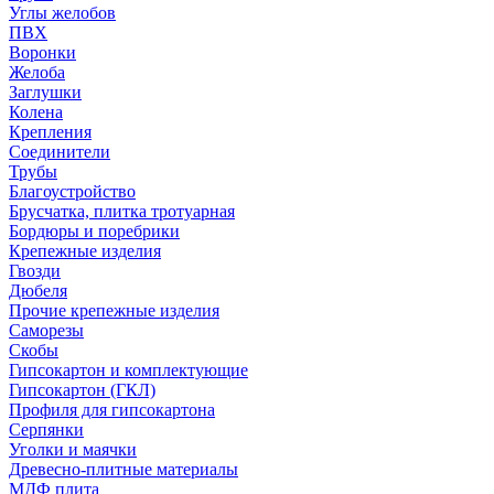
Углы желобов
ПВХ
Воронки
Желоба
Заглушки
Колена
Крепления
Соединители
Трубы
Благоустройство
Брусчатка, плитка тротуарная
Бордюры и поребрики
Крепежные изделия
Гвозди
Дюбеля
Прочие крепежные изделия
Саморезы
Скобы
Гипсокартон и комплектующие
Гипсокартон (ГКЛ)
Профиля для гипсокартона
Серпянки
Уголки и маячки
Древесно-плитные материалы
МДФ плита