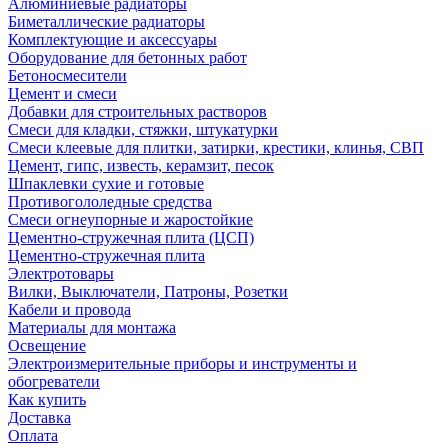
Алюминиевые радиаторы
Биметаллические радиаторы
Комплектующие и аксессуары
Оборудование для бетонных работ
Бетоносмесители
Цемент и смеси
Добавки для строительных растворов
Смеси для кладки, стяжки, штукатурки
Смеси клеевые для плитки, затирки, крестики, клинья, СВП
Цемент, гипс, известь, керамзит, песок
Шпаклевки сухие и готовые
Противогололедные средства
Смеси огнеупорные и жаростойкие
Цементно-стружечная плита (ЦСП)
Цементно-стружечная плита
Электротовары
Вилки, Выключатели, Патроны, Розетки
Кабели и провода
Материалы для монтажа
Освещение
Электроизмерительные приборы и инструменты и
обогреватели
Как купить
Доставка
Оплата