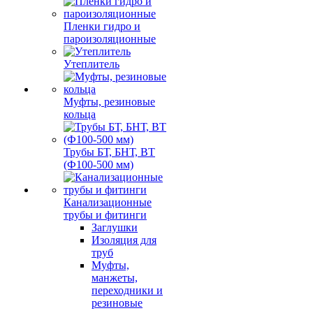
Пленки гидро и
пароизоляционные
Утеплитель
Муфты, резиновые
кольца
Трубы БТ, БНТ, ВТ
(Ф100-500 мм)
Канализационные
трубы и фитинги
Заглушки
Изоляция для
труб
Муфты,
манжеты,
переходники и
резиновые