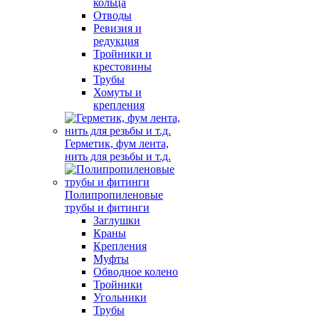
кольца
Отводы
Ревизия и
редукция
Тройники и
крестовины
Трубы
Хомуты и
крепления
Герметик, фум лента,
нить для резьбы и т.д.
Полипропиленовые
трубы и фитинги
Заглушки
Краны
Крепления
Муфты
Обводное колено
Тройники
Угольники
Трубы