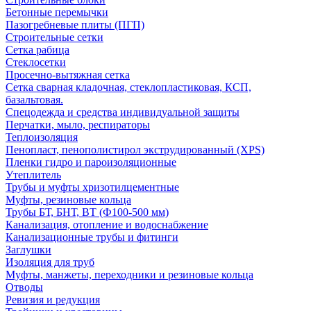
Бетонные перемычки
Пазогребневые плиты (ПГП)
Строительные сетки
Сетка рабица
Стеклосетки
Просечно-вытяжная сетка
Сетка сварная кладочная, стеклопластиковая, КСП,
базальтовая.
Спецодежда и средства индивидуальной защиты
Перчатки, мыло, респираторы
Теплоизоляция
Пенопласт, пенополистирол экструдированный (XPS)
Пленки гидро и пароизоляционные
Утеплитель
Трубы и муфты хризотилцементные
Муфты, резиновые кольца
Трубы БТ, БНТ, ВТ (Ф100-500 мм)
Канализация, отопление и водоснабжение
Канализационные трубы и фитинги
Заглушки
Изоляция для труб
Муфты, манжеты, переходники и резиновые кольца
Отводы
Ревизия и редукция