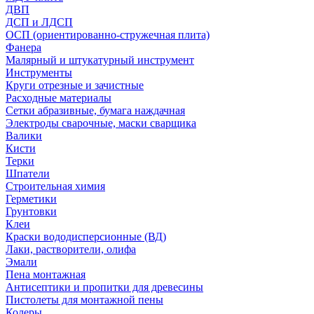
ДВП
ДСП и ЛДСП
ОСП (ориентированно-стружечная плита)
Фанера
Малярный и штукатурный инструмент
Инструменты
Круги отрезные и зачистные
Расходные материалы
Сетки абразивные, бумага наждачная
Электроды сварочные, маски сварщика
Валики
Кисти
Терки
Шпатели
Строительная химия
Герметики
Грунтовки
Клеи
Краски вододисперсионные (ВД)
Лаки, растворители, олифа
Эмали
Пена монтажная
Антисептики и пропитки для древесины
Пистолеты для монтажной пены
Колеры