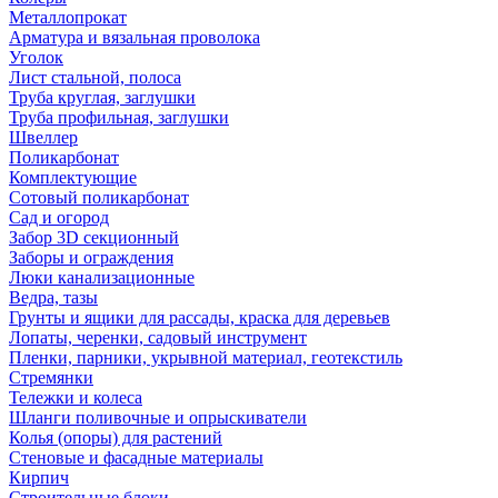
Металлопрокат
Арматура и вязальная проволока
Уголок
Лист стальной, полоса
Труба круглая, заглушки
Труба профильная, заглушки
Швеллер
Поликарбонат
Комплектующие
Сотовый поликарбонат
Сад и огород
Забор 3D секционный
Заборы и ограждения
Люки канализационные
Ведра, тазы
Грунты и ящики для рассады, краска для деревьев
Лопаты, черенки, садовый инструмент
Пленки, парники, укрывной материал, геотекстиль
Стремянки
Тележки и колеса
Шланги поливочные и опрыскиватели
Колья (опоры) для растений
Стеновые и фасадные материалы
Кирпич
Строительные блоки