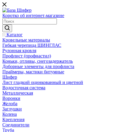
Коротко об интернет-магазине
Каталог
Кровельные материалы
Гибкая черепица ШИНГЛАС
Рулонная кровля
Профлист (профнастил)
Коньки, отливы, снегозадержатель
Доборные элементы для профлиста
Праймеры, мастики битумные
Шифер
Лист гладкий оцинкованный и цветной
Водосточная система
Металлическая
Воронки
Желоба
Заглушки
Колена
Крепления
Соединители
Труба