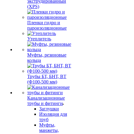
пенополистирол
экструдированный
(XPS)
Пленки гидро и
пароизоляционные
Утеплитель
Муфты, резиновые
кольца
Трубы БТ, БНТ, ВТ
(Ф100-500 мм)
Канализационные
трубы и фитинги
Заглушки
Изоляция для
труб
Муфты,