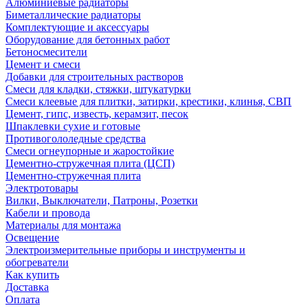
Алюминиевые радиаторы
Биметаллические радиаторы
Комплектующие и аксессуары
Оборудование для бетонных работ
Бетоносмесители
Цемент и смеси
Добавки для строительных растворов
Смеси для кладки, стяжки, штукатурки
Смеси клеевые для плитки, затирки, крестики, клинья, СВП
Цемент, гипс, известь, керамзит, песок
Шпаклевки сухие и готовые
Противогололедные средства
Смеси огнеупорные и жаростойкие
Цементно-стружечная плита (ЦСП)
Цементно-стружечная плита
Электротовары
Вилки, Выключатели, Патроны, Розетки
Кабели и провода
Материалы для монтажа
Освещение
Электроизмерительные приборы и инструменты и
обогреватели
Как купить
Доставка
Оплата