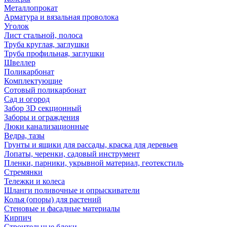
Металлопрокат
Арматура и вязальная проволока
Уголок
Лист стальной, полоса
Труба круглая, заглушки
Труба профильная, заглушки
Швеллер
Поликарбонат
Комплектующие
Сотовый поликарбонат
Сад и огород
Забор 3D секционный
Заборы и ограждения
Люки канализационные
Ведра, тазы
Грунты и ящики для рассады, краска для деревьев
Лопаты, черенки, садовый инструмент
Пленки, парники, укрывной материал, геотекстиль
Стремянки
Тележки и колеса
Шланги поливочные и опрыскиватели
Колья (опоры) для растений
Стеновые и фасадные материалы
Кирпич
Строительные блоки