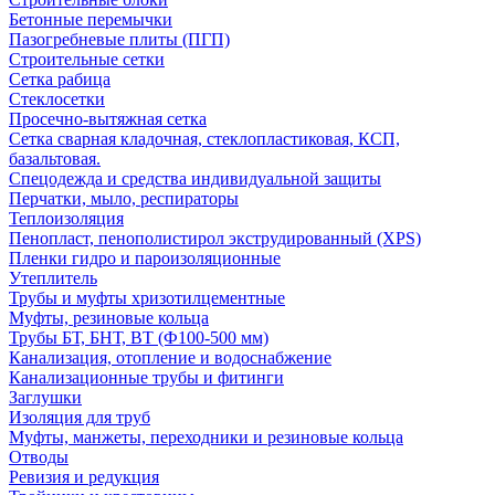
Бетонные перемычки
Пазогребневые плиты (ПГП)
Строительные сетки
Сетка рабица
Стеклосетки
Просечно-вытяжная сетка
Сетка сварная кладочная, стеклопластиковая, КСП,
базальтовая.
Спецодежда и средства индивидуальной защиты
Перчатки, мыло, респираторы
Теплоизоляция
Пенопласт, пенополистирол экструдированный (XPS)
Пленки гидро и пароизоляционные
Утеплитель
Трубы и муфты хризотилцементные
Муфты, резиновые кольца
Трубы БТ, БНТ, ВТ (Ф100-500 мм)
Канализация, отопление и водоснабжение
Канализационные трубы и фитинги
Заглушки
Изоляция для труб
Муфты, манжеты, переходники и резиновые кольца
Отводы
Ревизия и редукция