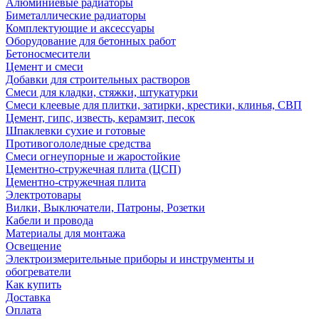
Алюминиевые радиаторы
Биметаллические радиаторы
Комплектующие и аксессуары
Оборудование для бетонных работ
Бетоносмесители
Цемент и смеси
Добавки для строительных растворов
Смеси для кладки, стяжки, штукатурки
Смеси клеевые для плитки, затирки, крестики, клинья, СВП
Цемент, гипс, известь, керамзит, песок
Шпаклевки сухие и готовые
Противогололедные средства
Смеси огнеупорные и жаростойкие
Цементно-стружечная плита (ЦСП)
Цементно-стружечная плита
Электротовары
Вилки, Выключатели, Патроны, Розетки
Кабели и провода
Материалы для монтажа
Освещение
Электроизмерительные приборы и инструменты и
обогреватели
Как купить
Доставка
Оплата