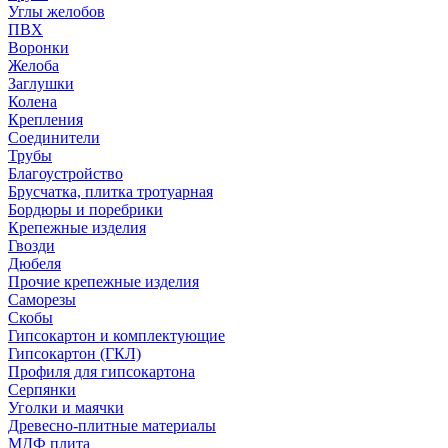
Углы желобов
ПВХ
Воронки
Желоба
Заглушки
Колена
Крепления
Соединители
Трубы
Благоустройство
Брусчатка, плитка тротуарная
Бордюры и поребрики
Крепежные изделия
Гвозди
Дюбеля
Прочие крепежные изделия
Саморезы
Скобы
Гипсокартон и комплектующие
Гипсокартон (ГКЛ)
Профиля для гипсокартона
Серпянки
Уголки и маячки
Древесно-плитные материалы
МДФ плита