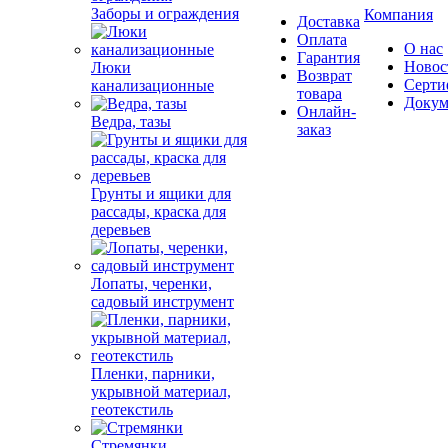
Заборы и ограждения
Компания
Доставка
Оплата
О нас
Гарантия
Новос
Люки
Возврат
Серти
канализационные
товара
Докум
Онлайн-
Ведра, тазы
заказ
Грунты и ящики для
рассады, краска для
деревьев
Лопаты, черенки,
садовый инструмент
Пленки, парники,
укрывной материал,
геотекстиль
Стремянки