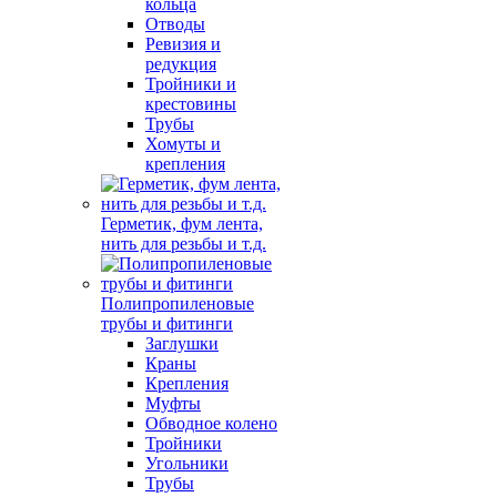
кольца
Отводы
Ревизия и
редукция
Тройники и
крестовины
Трубы
Хомуты и
крепления
Герметик, фум лента,
нить для резьбы и т.д.
Полипропиленовые
трубы и фитинги
Заглушки
Краны
Крепления
Муфты
Обводное колено
Тройники
Угольники
Трубы