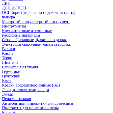
ДВП
ДСП и ЛДСП
ОСП (ориентированно-стружечная плита)
Фанера
Малярный и штукатурный инструмент
Инструменты
Круги отрезные и зачистные
Расходные материалы
Сетки абразивные, бумага наждачная
Электроды сварочные, маски сварщика
Валики
Кисти
Терки
Шпатели
Строительная химия
Герметики
Грунтовки
Клеи
Краски вододисперсионные (ВД)
Лаки, растворители, олифа
Эмали
Пена монтажная
Антисептики и пропитки для древесины
Пистолеты для монтажной пены
Колеры