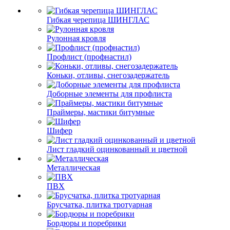
Гибкая черепица ШИНГЛАС
Рулонная кровля
Профлист (профнастил)
Коньки, отливы, снегозадержатель
Доборные элементы для профлиста
Праймеры, мастики битумные
Шифер
Лист гладкий оцинкованный и цветной
Металлическая
ПВХ
Брусчатка, плитка тротуарная
Бордюры и поребрики