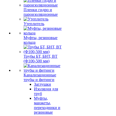
Пленки гидро и
пароизоляционные
Утеплитель
Муфты, резиновые
кольца
Трубы БТ, БНТ, ВТ
(Ф100-500 мм)
Канализационные
трубы и фитинги
Заглушки
Изоляция для
труб
Муфты,
манжеты,
переходники и
резиновые