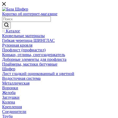
Коротко об интернет-магазине
Каталог
Кровельные материалы
Гибкая черепица ШИНГЛАС
Рулонная кровля
Профлист (профнастил)
Коньки, отливы, снегозадержатель
Доборные элементы для профлиста
Праймеры, мастики битумные
Шифер
Лист гладкий оцинкованный и цветной
Водосточная система
Металлическая
Воронки
Желоба
Заглушки
Колена
Крепления
Соединители
Труба