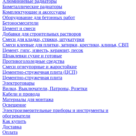
Алюминиевые радиаторы
Биметаллические радиаторы
Комплектующие и аксессуары
Оборудование для бетонных работ
Бетоносмесители
Цемент и смеси
Добавки для строительных растворов
Смеси для кладки, стяжки, штукатурки
Смеси клеевые для плитки, затирки, крестики, клинья, СВП
Цемент, гипс, известь, керамзит, песок
Шпаклевки сухие и готовые
Противогололедные средства
Смеси огнеупорные и жаростойкие
Цементно-стружечная плита (ЦСП)
Цементно-стружечная плита
Электротовары
Вилки, Выключатели, Патроны, Розетки
Кабели и провода
Материалы для монтажа
Освещение
Электроизмерительные приборы и инструменты и
обогреватели
Как купить
Доставка
Оплата