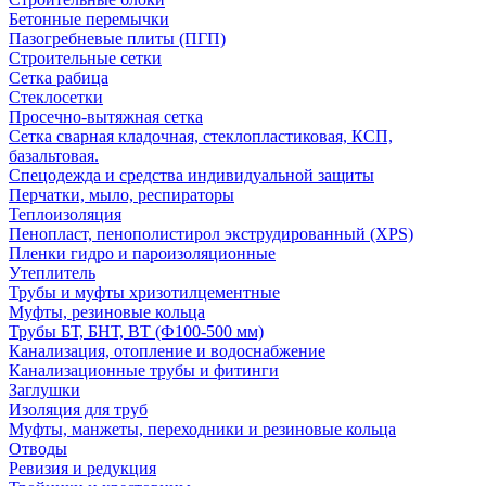
Бетонные перемычки
Пазогребневые плиты (ПГП)
Строительные сетки
Сетка рабица
Стеклосетки
Просечно-вытяжная сетка
Сетка сварная кладочная, стеклопластиковая, КСП,
базальтовая.
Спецодежда и средства индивидуальной защиты
Перчатки, мыло, респираторы
Теплоизоляция
Пенопласт, пенополистирол экструдированный (XPS)
Пленки гидро и пароизоляционные
Утеплитель
Трубы и муфты хризотилцементные
Муфты, резиновые кольца
Трубы БТ, БНТ, ВТ (Ф100-500 мм)
Канализация, отопление и водоснабжение
Канализационные трубы и фитинги
Заглушки
Изоляция для труб
Муфты, манжеты, переходники и резиновые кольца
Отводы
Ревизия и редукция