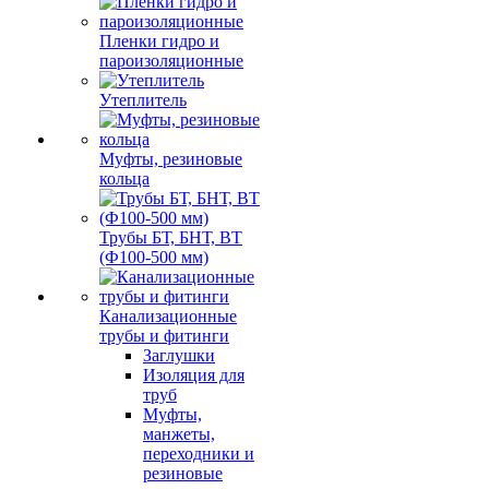
Пленки гидро и
пароизоляционные
Утеплитель
Муфты, резиновые
кольца
Трубы БТ, БНТ, ВТ
(Ф100-500 мм)
Канализационные
трубы и фитинги
Заглушки
Изоляция для
труб
Муфты,
манжеты,
переходники и
резиновые