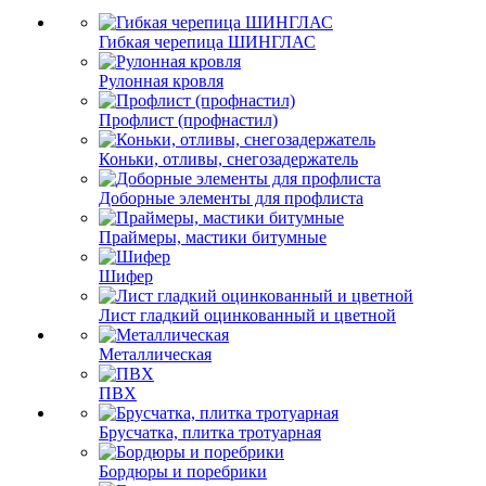
Гибкая черепица ШИНГЛАС
Рулонная кровля
Профлист (профнастил)
Коньки, отливы, снегозадержатель
Доборные элементы для профлиста
Праймеры, мастики битумные
Шифер
Лист гладкий оцинкованный и цветной
Металлическая
ПВХ
Брусчатка, плитка тротуарная
Бордюры и поребрики