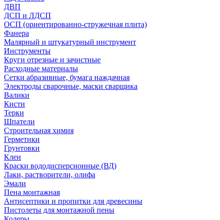
ДВП
ДСП и ЛДСП
ОСП (ориентированно-стружечная плита)
Фанера
Малярный и штукатурный инструмент
Инструменты
Круги отрезные и зачистные
Расходные материалы
Сетки абразивные, бумага наждачная
Электроды сварочные, маски сварщика
Валики
Кисти
Терки
Шпатели
Строительная химия
Герметики
Грунтовки
Клеи
Краски вододисперсионные (ВД)
Лаки, растворители, олифа
Эмали
Пена монтажная
Антисептики и пропитки для древесины
Пистолеты для монтажной пены
Колеры