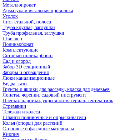
Металлопрокат
Арматура и вязальная проволока
Уголок
Лист стальной, полоса
Труба круглая, заглушки
Труба профильная, заглушки
Швеллер
Поликарбонат
Комплектующие
Сотовый поликарбонат
Сад и огород
Забор 3D секционный
Заборы и ограждения
Люки канализационные
Ведра, тазы
Грунты и ящики для рассады, краска для деревьев
Лопаты, черенки, садовый инструмент
Пленки, парники, укрывной материал, геотекстиль
Стремянки
Тележки и колеса
Шланги поливочные и опрыскиватели
Колья (опоры) для растений
Стеновые и фасадные материалы
Кирпич
Строительные блоки