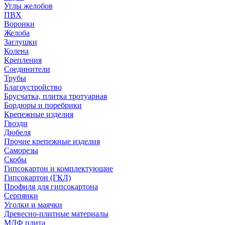
Углы желобов
ПВХ
Воронки
Желоба
Заглушки
Колена
Крепления
Соединители
Трубы
Благоустройство
Брусчатка, плитка тротуарная
Бордюры и поребрики
Крепежные изделия
Гвозди
Дюбеля
Прочие крепежные изделия
Саморезы
Скобы
Гипсокартон и комплектующие
Гипсокартон (ГКЛ)
Профиля для гипсокартона
Серпянки
Уголки и маячки
Древесно-плитные материалы
МДФ плита