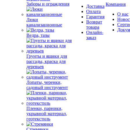
Заборы и ограждения
Компания
Доставка
Оплата
О нас
Гарантия
Новос
Люки
Возврат
Серти
канализационные
товара
Докум
Онлайн-
Ведра, тазы
заказ
Грунты и ящики для
рассады, краска для
деревьев
Лопаты, черенки,
садовый инструмент
Пленки, парники,
укрывной материал,
геотекстиль
Стремянки