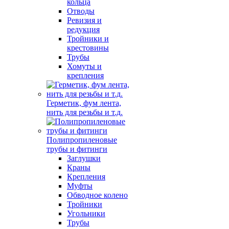
кольца
Отводы
Ревизия и
редукция
Тройники и
крестовины
Трубы
Хомуты и
крепления
Герметик, фум лента,
нить для резьбы и т.д.
Полипропиленовые
трубы и фитинги
Заглушки
Краны
Крепления
Муфты
Обводное колено
Тройники
Угольники
Трубы