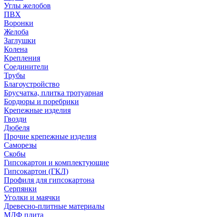
Углы желобов
ПВХ
Воронки
Желоба
Заглушки
Колена
Крепления
Соединители
Трубы
Благоустройство
Брусчатка, плитка тротуарная
Бордюры и поребрики
Крепежные изделия
Гвозди
Дюбеля
Прочие крепежные изделия
Саморезы
Скобы
Гипсокартон и комплектующие
Гипсокартон (ГКЛ)
Профиля для гипсокартона
Серпянки
Уголки и маячки
Древесно-плитные материалы
МДФ плита