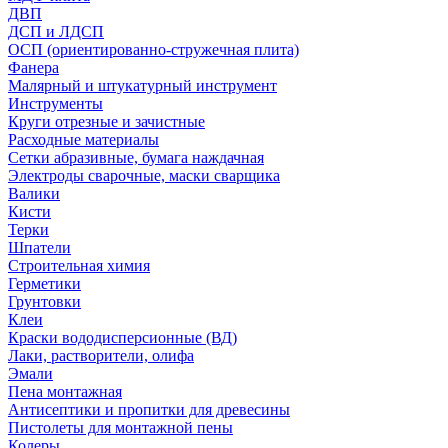
ДВП
ДСП и ЛДСП
ОСП (ориентированно-стружечная плита)
Фанера
Малярный и штукатурный инструмент
Инструменты
Круги отрезные и зачистные
Расходные материалы
Сетки абразивные, бумага наждачная
Электроды сварочные, маски сварщика
Валики
Кисти
Терки
Шпатели
Строительная химия
Герметики
Грунтовки
Клеи
Краски вододисперсионные (ВД)
Лаки, растворители, олифа
Эмали
Пена монтажная
Антисептики и пропитки для древесины
Пистолеты для монтажной пены
Колеры