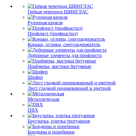
Гибкая черепица ШИНГЛАС
Рулонная кровля
Профлист (профнастил)
Коньки, отливы, снегозадержатель
Доборные элементы для профлиста
Праймеры, мастики битумные
Шифер
Лист гладкий оцинкованный и цветной
Металлическая
ПВХ
Брусчатка, плитка тротуарная
Бордюры и поребрики