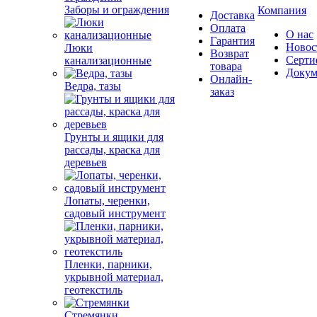
Заборы и ограждения
Компания
Доставка
Оплата
О нас
Гарантия
Новос
Люки
Возврат
Серти
канализационные
товара
Докум
Онлайн-
Ведра, тазы
заказ
Грунты и ящики для
рассады, краска для
деревьев
Лопаты, черенки,
садовый инструмент
Пленки, парники,
укрывной материал,
геотекстиль
Стремянки