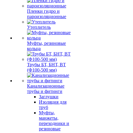
Пленки гидро и
пароизоляционные
Утеплитель
Муфты, резиновые
кольца
Трубы БТ, БНТ, ВТ
(Ф100-500 мм)
Канализационные
трубы и фитинги
Заглушки
Изоляция для
труб
Муфты,
манжеты,
переходники и
резиновые