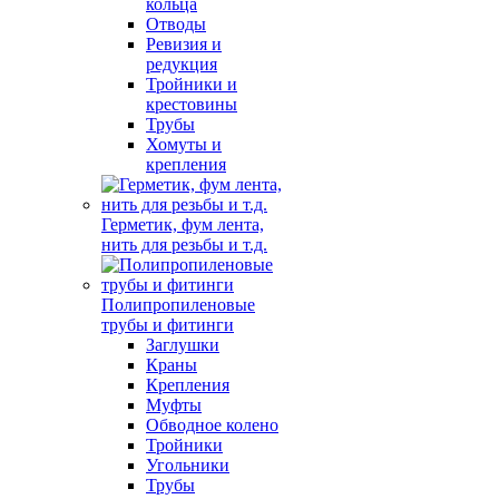
кольца
Отводы
Ревизия и
редукция
Тройники и
крестовины
Трубы
Хомуты и
крепления
Герметик, фум лента,
нить для резьбы и т.д.
Полипропиленовые
трубы и фитинги
Заглушки
Краны
Крепления
Муфты
Обводное колено
Тройники
Угольники
Трубы