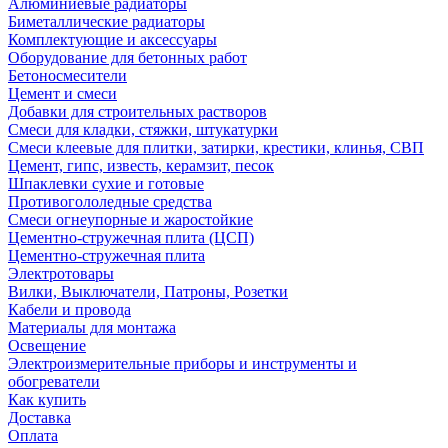
Алюминиевые радиаторы
Биметаллические радиаторы
Комплектующие и аксессуары
Оборудование для бетонных работ
Бетоносмесители
Цемент и смеси
Добавки для строительных растворов
Смеси для кладки, стяжки, штукатурки
Смеси клеевые для плитки, затирки, крестики, клинья, СВП
Цемент, гипс, известь, керамзит, песок
Шпаклевки сухие и готовые
Противогололедные средства
Смеси огнеупорные и жаростойкие
Цементно-стружечная плита (ЦСП)
Цементно-стружечная плита
Электротовары
Вилки, Выключатели, Патроны, Розетки
Кабели и провода
Материалы для монтажа
Освещение
Электроизмерительные приборы и инструменты и
обогреватели
Как купить
Доставка
Оплата