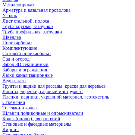
Металлопрокат
Арматура и вязальная проволока
Уголок
Лист стальной, полоса
Труба круглая, заглушки
Труба профильная, заглушки
Швеллер
Поликарбонат
Комплектующие
Сотовый поликарбонат
Сад и огород
Забор 3D секционный
Заборы и ограждения
Люки канализационные
Ведра, тазы
Грунты и ящики для рассады, краска для деревьев
Лопаты, черенки, садовый инструмент
Пленки, парники, укрывной материал, геотекстиль
Стремянки
Тележки и колеса
Шланги поливочные и опрыскиватели
Колья (опоры) для растений
Стеновые и фасадные материалы
Кирпич
Строительные блоки