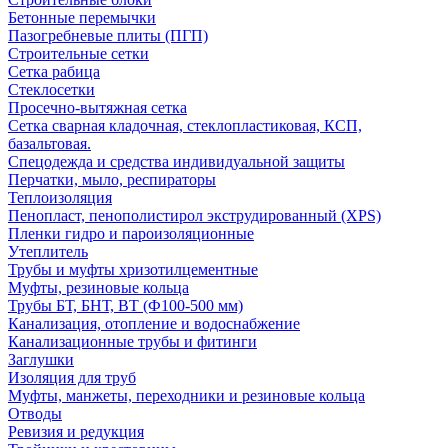
Бетонные перемычки
Пазогребневые плиты (ПГП)
Строительные сетки
Сетка рабица
Стеклосетки
Просечно-вытяжная сетка
Сетка сварная кладочная, стеклопластиковая, КСП,
базальтовая.
Спецодежда и средства индивидуальной защиты
Перчатки, мыло, респираторы
Теплоизоляция
Пенопласт, пенополистирол экструдированный (XPS)
Пленки гидро и пароизоляционные
Утеплитель
Трубы и муфты хризотилцементные
Муфты, резиновые кольца
Трубы БТ, БНТ, ВТ (Ф100-500 мм)
Канализация, отопление и водоснабжение
Канализационные трубы и фитинги
Заглушки
Изоляция для труб
Муфты, манжеты, переходники и резиновые кольца
Отводы
Ревизия и редукция