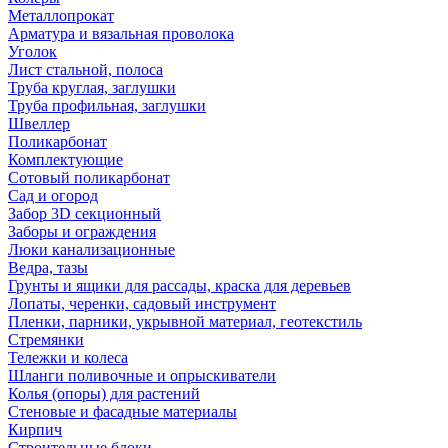
Металлопрокат
Арматура и вязальная проволока
Уголок
Лист стальной, полоса
Труба круглая, заглушки
Труба профильная, заглушки
Швеллер
Поликарбонат
Комплектующие
Сотовый поликарбонат
Сад и огород
Забор 3D секционный
Заборы и ограждения
Люки канализационные
Ведра, тазы
Грунты и ящики для рассады, краска для деревьев
Лопаты, черенки, садовый инструмент
Пленки, парники, укрывной материал, геотекстиль
Стремянки
Тележки и колеса
Шланги поливочные и опрыскиватели
Колья (опоры) для растений
Стеновые и фасадные материалы
Кирпич
Строительные блоки