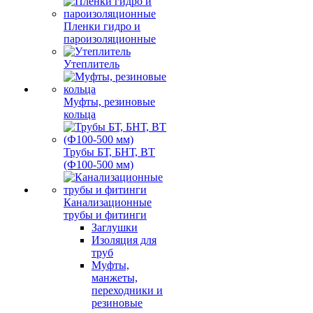
Пленки гидро и
пароизоляционные
Утеплитель
Муфты, резиновые
кольца
Трубы БТ, БНТ, ВТ
(Ф100-500 мм)
Канализационные
трубы и фитинги
Заглушки
Изоляция для
труб
Муфты,
манжеты,
переходники и
резиновые