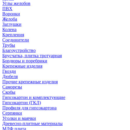
Углы желобов
ПВХ
Воронки
Желоба
Заглушки
Колена
Крепления
Соединители
Трубы
Благоустройство
Брусчатка, плитка тротуарная
Бордюры и поребрики
Крепежные изделия
Гвозди
Дюбеля
Прочие крепежные изделия
Саморезы
Скобы
Гипсокартон и комплектующие
Гипсокартон (ГКЛ)
Профиля для гипсокартона
Серпянки
Уголки и маячки
Древесно-плитные материалы
МДФ плита