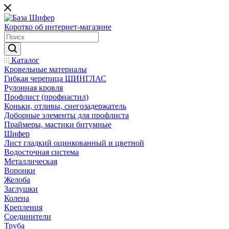
Коротко об интернет-магазине
Каталог
Кровельные материалы
Гибкая черепица ШИНГЛАС
Рулонная кровля
Профлист (профнастил)
Коньки, отливы, снегозадержатель
Доборные элементы для профлиста
Праймеры, мастики битумные
Шифер
Лист гладкий оцинкованный и цветной
Водосточная система
Металлическая
Воронки
Желоба
Заглушки
Колена
Крепления
Соединители
Труба