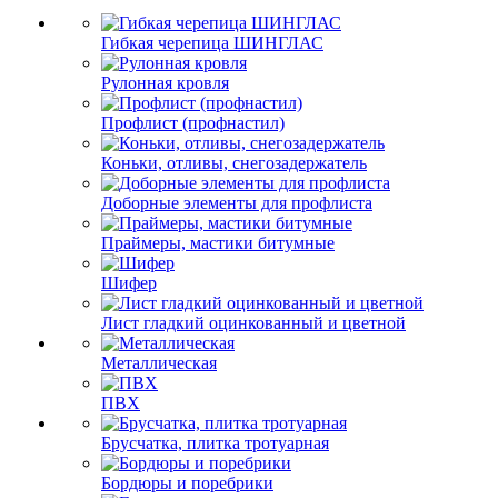
Гибкая черепица ШИНГЛАС
Рулонная кровля
Профлист (профнастил)
Коньки, отливы, снегозадержатель
Доборные элементы для профлиста
Праймеры, мастики битумные
Шифер
Лист гладкий оцинкованный и цветной
Металлическая
ПВХ
Брусчатка, плитка тротуарная
Бордюры и поребрики