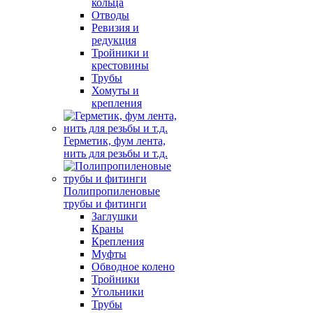
кольца
Отводы
Ревизия и
редукция
Тройники и
крестовины
Трубы
Хомуты и
крепления
Герметик, фум лента,
нить для резьбы и т.д.
Полипропиленовые
трубы и фитинги
Заглушки
Краны
Крепления
Муфты
Обводное колено
Тройники
Угольники
Трубы