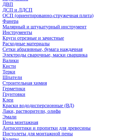
ДВП
ДСП и ЛДСП
ОСП (ориентированно-стружечная плита)
Фанера
Малярный и штукатурный инструмент
Инструменты
Круги отрезные и зачистные
Расходные материалы
Сетки абразивные, бумага наждачная
Электроды сварочные, маски сварщика
Валики
Кисти
Терки
Шпатели
Строительная химия
Герметики
Грунтовки
Клеи
Краски вододисперсионные (ВД)
Лаки, растворители, олифа
Эмали
Пена монтажная
Антисептики и пропитки для древесины
Пистолеты для монтажной пены
Колеры