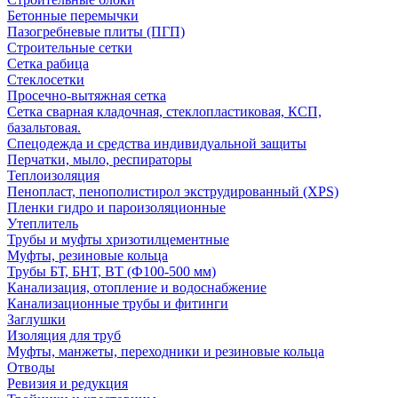
Бетонные перемычки
Пазогребневые плиты (ПГП)
Строительные сетки
Сетка рабица
Стеклосетки
Просечно-вытяжная сетка
Сетка сварная кладочная, стеклопластиковая, КСП,
базальтовая.
Спецодежда и средства индивидуальной защиты
Перчатки, мыло, респираторы
Теплоизоляция
Пенопласт, пенополистирол экструдированный (XPS)
Пленки гидро и пароизоляционные
Утеплитель
Трубы и муфты хризотилцементные
Муфты, резиновые кольца
Трубы БТ, БНТ, ВТ (Ф100-500 мм)
Канализация, отопление и водоснабжение
Канализационные трубы и фитинги
Заглушки
Изоляция для труб
Муфты, манжеты, переходники и резиновые кольца
Отводы
Ревизия и редукция