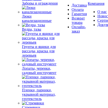
Заборы и ограждения
Компания
Доставка
Оплата
О нас
Гарантия
Новос
Люки
Возврат
Серти
канализационные
товара
Докум
Онлайн-
Ведра, тазы
заказ
Грунты и ящики для
рассады, краска для
деревьев
Лопаты, черенки,
садовый инструмент
Пленки, парники,
укрывной материал,
геотекстиль
Стремянки