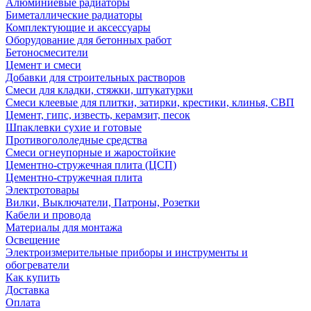
Алюминиевые радиаторы
Биметаллические радиаторы
Комплектующие и аксессуары
Оборудование для бетонных работ
Бетоносмесители
Цемент и смеси
Добавки для строительных растворов
Смеси для кладки, стяжки, штукатурки
Смеси клеевые для плитки, затирки, крестики, клинья, СВП
Цемент, гипс, известь, керамзит, песок
Шпаклевки сухие и готовые
Противогололедные средства
Смеси огнеупорные и жаростойкие
Цементно-стружечная плита (ЦСП)
Цементно-стружечная плита
Электротовары
Вилки, Выключатели, Патроны, Розетки
Кабели и провода
Материалы для монтажа
Освещение
Электроизмерительные приборы и инструменты и
обогреватели
Как купить
Доставка
Оплата