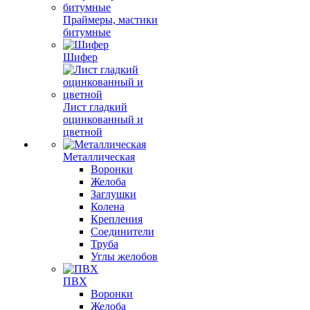
Праймеры, мастики
битумные
Шифер
Лист гладкий
оцинкованный и
цветной
Металлическая
Воронки
Желоба
Заглушки
Колена
Крепления
Соединители
Труба
Углы желобов
ПВХ
Воронки
Желоба