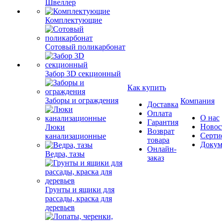
Швеллер
Комплектующие
Сотовый поликарбонат
Забор 3D секционный
Как купить
Заборы и ограждения
Компания
Доставка
Оплата
О нас
Гарантия
Новос
Люки
Возврат
Серти
канализационные
товара
Докум
Онлайн-
Ведра, тазы
заказ
Грунты и ящики для
рассады, краска для
деревьев