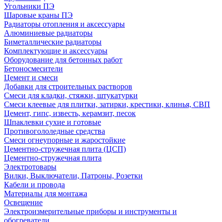
Угольники ПЭ
Шаровые краны ПЭ
Радиаторы отопления и аксессуары
Алюминиевые радиаторы
Биметаллические радиаторы
Комплектующие и аксессуары
Оборудование для бетонных работ
Бетоносмесители
Цемент и смеси
Добавки для строительных растворов
Смеси для кладки, стяжки, штукатурки
Смеси клеевые для плитки, затирки, крестики, клинья, СВП
Цемент, гипс, известь, керамзит, песок
Шпаклевки сухие и готовые
Противогололедные средства
Смеси огнеупорные и жаростойкие
Цементно-стружечная плита (ЦСП)
Цементно-стружечная плита
Электротовары
Вилки, Выключатели, Патроны, Розетки
Кабели и провода
Материалы для монтажа
Освещение
Электроизмерительные приборы и инструменты и
обогреватели