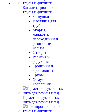
Канализационные
трубы и фитинги
Заглушки
Изоляция для
труб
Муфты,
манжеты,
переходники и
резиновые
кольца
Отводы
Ревизия и
редукция
Тройники и
крестовины
Трубы
Хомуты и
крепления
Герметик, фум лента,
нить для резьбы и т.д.