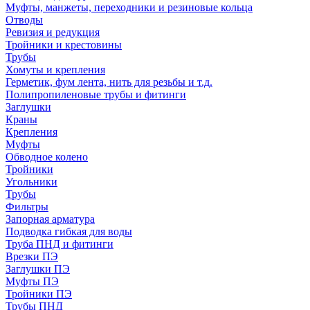
Муфты, манжеты, переходники и резиновые кольца
Отводы
Ревизия и редукция
Тройники и крестовины
Трубы
Хомуты и крепления
Герметик, фум лента, нить для резьбы и т.д.
Полипропиленовые трубы и фитинги
Заглушки
Краны
Крепления
Муфты
Обводное колено
Тройники
Угольники
Трубы
Фильтры
Запорная арматура
Подводка гибкая для воды
Труба ПНД и фитинги
Врезки ПЭ
Заглушки ПЭ
Муфты ПЭ
Тройники ПЭ
Трубы ПНД