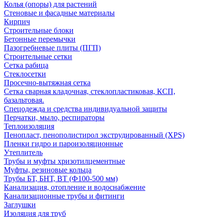
Колья (опоры) для растений
Стеновые и фасадные материалы
Кирпич
Строительные блоки
Бетонные перемычки
Пазогребневые плиты (ПГП)
Строительные сетки
Сетка рабица
Стеклосетки
Просечно-вытяжная сетка
Сетка сварная кладочная, стеклопластиковая, КСП,
базальтовая.
Спецодежда и средства индивидуальной защиты
Перчатки, мыло, респираторы
Теплоизоляция
Пенопласт, пенополистирол экструдированный (XPS)
Пленки гидро и пароизоляционные
Утеплитель
Трубы и муфты хризотилцементные
Муфты, резиновые кольца
Трубы БТ, БНТ, ВТ (Ф100-500 мм)
Канализация, отопление и водоснабжение
Канализационные трубы и фитинги
Заглушки
Изоляция для труб