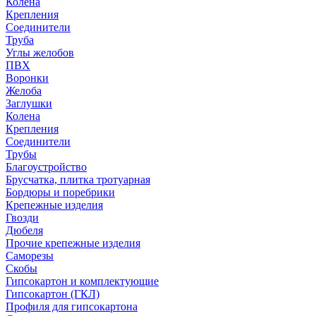
Колена
Крепления
Соединители
Труба
Углы желобов
ПВХ
Воронки
Желоба
Заглушки
Колена
Крепления
Соединители
Трубы
Благоустройство
Брусчатка, плитка тротуарная
Бордюры и поребрики
Крепежные изделия
Гвозди
Дюбеля
Прочие крепежные изделия
Саморезы
Скобы
Гипсокартон и комплектующие
Гипсокартон (ГКЛ)
Профиля для гипсокартона