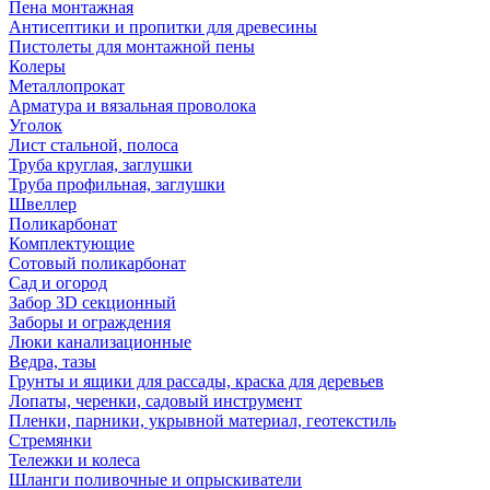
Пена монтажная
Антисептики и пропитки для древесины
Пистолеты для монтажной пены
Колеры
Металлопрокат
Арматура и вязальная проволока
Уголок
Лист стальной, полоса
Труба круглая, заглушки
Труба профильная, заглушки
Швеллер
Поликарбонат
Комплектующие
Сотовый поликарбонат
Сад и огород
Забор 3D секционный
Заборы и ограждения
Люки канализационные
Ведра, тазы
Грунты и ящики для рассады, краска для деревьев
Лопаты, черенки, садовый инструмент
Пленки, парники, укрывной материал, геотекстиль
Стремянки
Тележки и колеса
Шланги поливочные и опрыскиватели