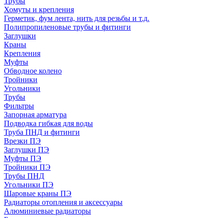
Трубы
Хомуты и крепления
Герметик, фум лента, нить для резьбы и т.д.
Полипропиленовые трубы и фитинги
Заглушки
Краны
Крепления
Муфты
Обводное колено
Тройники
Угольники
Трубы
Фильтры
Запорная арматура
Подводка гибкая для воды
Труба ПНД и фитинги
Врезки ПЭ
Заглушки ПЭ
Муфты ПЭ
Тройники ПЭ
Трубы ПНД
Угольники ПЭ
Шаровые краны ПЭ
Радиаторы отопления и аксессуары
Алюминиевые радиаторы