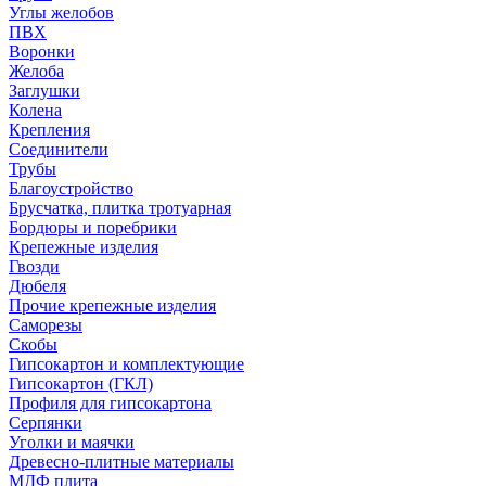
Углы желобов
ПВХ
Воронки
Желоба
Заглушки
Колена
Крепления
Соединители
Трубы
Благоустройство
Брусчатка, плитка тротуарная
Бордюры и поребрики
Крепежные изделия
Гвозди
Дюбеля
Прочие крепежные изделия
Саморезы
Скобы
Гипсокартон и комплектующие
Гипсокартон (ГКЛ)
Профиля для гипсокартона
Серпянки
Уголки и маячки
Древесно-плитные материалы
МДФ плита