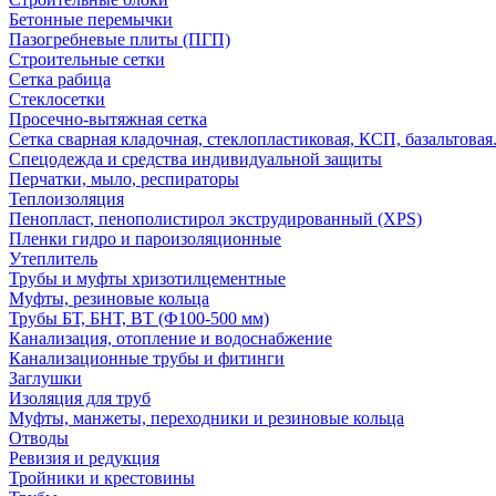
Бетонные перемычки
Пазогребневые плиты (ПГП)
Строительные сетки
Сетка рабица
Стеклосетки
Просечно-вытяжная сетка
Сетка сварная кладочная, стеклопластиковая, КСП, базальтовая
Спецодежда и средства индивидуальной защиты
Перчатки, мыло, респираторы
Теплоизоляция
Пенопласт, пенополистирол экструдированный (XPS)
Пленки гидро и пароизоляционные
Утеплитель
Трубы и муфты хризотилцементные
Муфты, резиновые кольца
Трубы БТ, БНТ, ВТ (Ф100-500 мм)
Канализация, отопление и водоснабжение
Канализационные трубы и фитинги
Заглушки
Изоляция для труб
Муфты, манжеты, переходники и резиновые кольца
Отводы
Ревизия и редукция
Тройники и крестовины