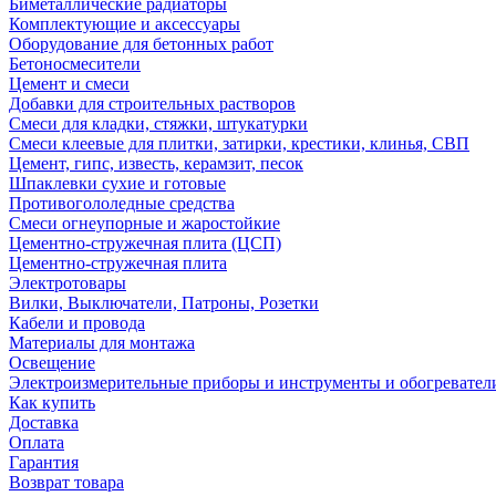
Биметаллические радиаторы
Комплектующие и аксессуары
Оборудование для бетонных работ
Бетоносмесители
Цемент и смеси
Добавки для строительных растворов
Смеси для кладки, стяжки, штукатурки
Смеси клеевые для плитки, затирки, крестики, клинья, СВП
Цемент, гипс, известь, керамзит, песок
Шпаклевки сухие и готовые
Противогололедные средства
Смеси огнеупорные и жаростойкие
Цементно-стружечная плита (ЦСП)
Цементно-стружечная плита
Электротовары
Вилки, Выключатели, Патроны, Розетки
Кабели и провода
Материалы для монтажа
Освещение
Электроизмерительные приборы и инструменты и обогревател
Как купить
Доставка
Оплата
Гарантия
Возврат товара