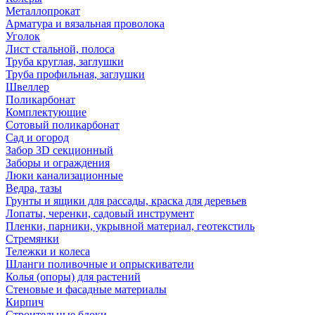
Металлопрокат
Арматура и вязальная проволока
Уголок
Лист стальной, полоса
Труба круглая, заглушки
Труба профильная, заглушки
Швеллер
Поликарбонат
Комплектующие
Сотовый поликарбонат
Сад и огород
Забор 3D секционный
Заборы и ограждения
Люки канализационные
Ведра, тазы
Грунты и ящики для рассады, краска для деревьев
Лопаты, черенки, садовый инструмент
Пленки, парники, укрывной материал, геотекстиль
Стремянки
Тележки и колеса
Шланги поливочные и опрыскиватели
Колья (опоры) для растений
Стеновые и фасадные материалы
Кирпич
Строительные блоки