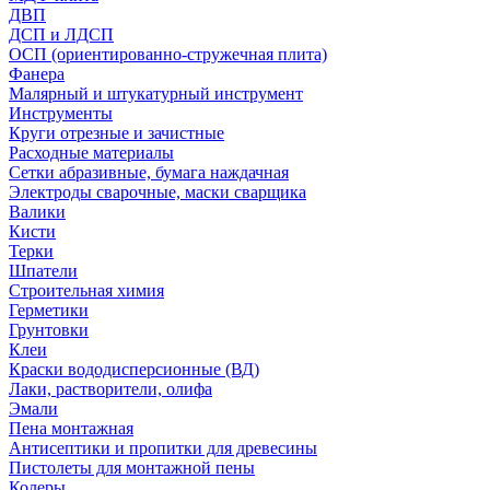
ДВП
ДСП и ЛДСП
ОСП (ориентированно-стружечная плита)
Фанера
Малярный и штукатурный инструмент
Инструменты
Круги отрезные и зачистные
Расходные материалы
Сетки абразивные, бумага наждачная
Электроды сварочные, маски сварщика
Валики
Кисти
Терки
Шпатели
Строительная химия
Герметики
Грунтовки
Клеи
Краски вододисперсионные (ВД)
Лаки, растворители, олифа
Эмали
Пена монтажная
Антисептики и пропитки для древесины
Пистолеты для монтажной пены
Колеры