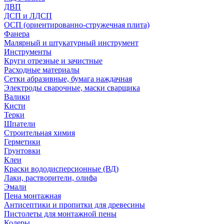
ДВП
ДСП и ЛДСП
ОСП (ориентированно-стружечная плита)
Фанера
Малярный и штукатурный инструмент
Инструменты
Круги отрезные и зачистные
Расходные материалы
Сетки абразивные, бумага наждачная
Электроды сварочные, маски сварщика
Валики
Кисти
Терки
Шпатели
Строительная химия
Герметики
Грунтовки
Клеи
Краски вододисперсионные (ВД)
Лаки, растворители, олифа
Эмали
Пена монтажная
Антисептики и пропитки для древесины
Пистолеты для монтажной пены
Колеры