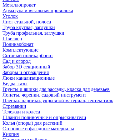
Металлопрокат
Арматура и вязальная проволока
Уголок
Лист стальной, полоса
Труба круглая, заглушки
Труба профильная, заглушки
Швеллер
Поликарбонат
Комплектующие
Сотовый поликарбонат
Сад и огород
Забор 3D секционный
Заборы и ограждения
Люки канализационные
Ведра, тазы
Грунты и ящики для рассады, краска для деревьев
Лопаты, черенки, садовый инструмент
Пленки, парники, укрывной материал, геотекстиль
Стремянки
Тележки и колеса
Шланги поливочные и опрыскиватели
Колья (опоры) для растений
Стеновые и фасадные материалы
Кирпич
Строительные блоки