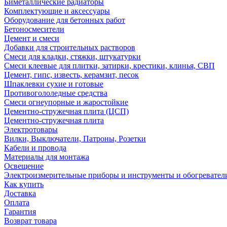
Биметаллические радиаторы
Комплектующие и аксессуары
Оборудование для бетонных работ
Бетоносмесители
Цемент и смеси
Добавки для строительных растворов
Смеси для кладки, стяжки, штукатурки
Смеси клеевые для плитки, затирки, крестики, клинья, СВП
Цемент, гипс, известь, керамзит, песок
Шпаклевки сухие и готовые
Противогололедные средства
Смеси огнеупорные и жаростойкие
Цементно-стружечная плита (ЦСП)
Цементно-стружечная плита
Электротовары
Вилки, Выключатели, Патроны, Розетки
Кабели и провода
Материалы для монтажа
Освещение
Электроизмерительные приборы и инструменты и обогревател
Как купить
Доставка
Оплата
Гарантия
Возврат товара