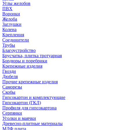
Углы желобов
ПВХ
Воронки
Желоба
Заглушки
Колена
Крепления
Соединители
Трубы
Благоустройство
Брусчатка, плитка тротуарная
Бордюры и поребрики
Крепежные изделия
Гвозди
Дюбеля
Прочие крепежные изделия
Саморезы
Скобы
Гипсокартон и комплектующие
Гипсокартон (ГКЛ)
Профиля для гипсокартона
Серпянки
Уголки и маячки
Древесно-плитные материалы
МДФ плита