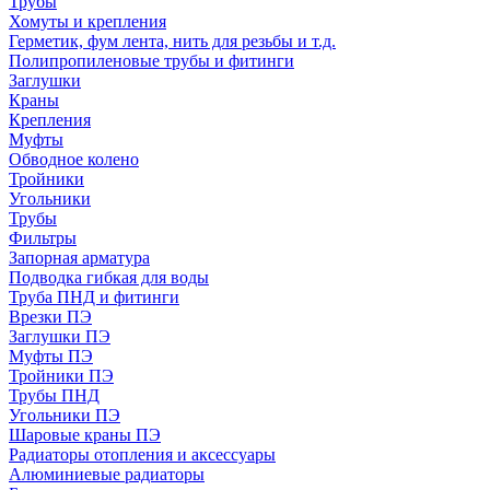
Трубы
Хомуты и крепления
Герметик, фум лента, нить для резьбы и т.д.
Полипропиленовые трубы и фитинги
Заглушки
Краны
Крепления
Муфты
Обводное колено
Тройники
Угольники
Трубы
Фильтры
Запорная арматура
Подводка гибкая для воды
Труба ПНД и фитинги
Врезки ПЭ
Заглушки ПЭ
Муфты ПЭ
Тройники ПЭ
Трубы ПНД
Угольники ПЭ
Шаровые краны ПЭ
Радиаторы отопления и аксессуары
Алюминиевые радиаторы