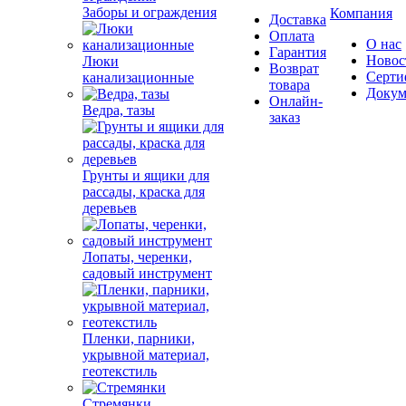
Заборы и ограждения
Компания
Доставка
Оплата
О нас
Гарантия
Новос
Люки
Возврат
Серти
канализационные
товара
Докум
Онлайн-
Ведра, тазы
заказ
Грунты и ящики для
рассады, краска для
деревьев
Лопаты, черенки,
садовый инструмент
Пленки, парники,
укрывной материал,
геотекстиль
Стремянки