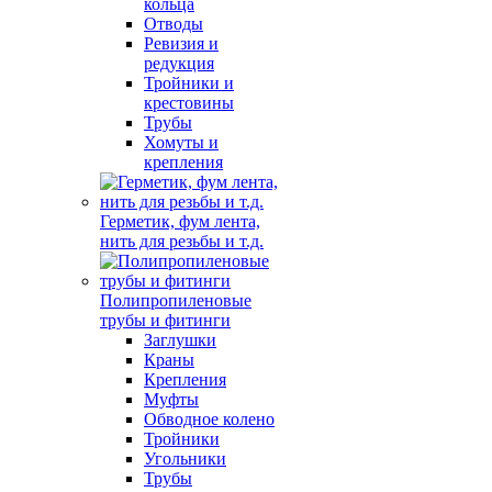
кольца
Отводы
Ревизия и
редукция
Тройники и
крестовины
Трубы
Хомуты и
крепления
Герметик, фум лента,
нить для резьбы и т.д.
Полипропиленовые
трубы и фитинги
Заглушки
Краны
Крепления
Муфты
Обводное колено
Тройники
Угольники
Трубы