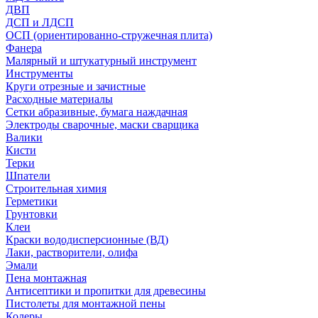
ДВП
ДСП и ЛДСП
ОСП (ориентированно-стружечная плита)
Фанера
Малярный и штукатурный инструмент
Инструменты
Круги отрезные и зачистные
Расходные материалы
Сетки абразивные, бумага наждачная
Электроды сварочные, маски сварщика
Валики
Кисти
Терки
Шпатели
Строительная химия
Герметики
Грунтовки
Клеи
Краски вододисперсионные (ВД)
Лаки, растворители, олифа
Эмали
Пена монтажная
Антисептики и пропитки для древесины
Пистолеты для монтажной пены
Колеры