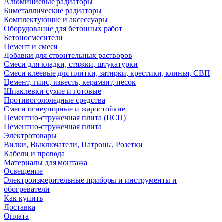
Алюминиевые радиаторы
Биметаллические радиаторы
Комплектующие и аксессуары
Оборудование для бетонных работ
Бетоносмесители
Цемент и смеси
Добавки для строительных растворов
Смеси для кладки, стяжки, штукатурки
Смеси клеевые для плитки, затирки, крестики, клинья, СВП
Цемент, гипс, известь, керамзит, песок
Шпаклевки сухие и готовые
Противогололедные средства
Смеси огнеупорные и жаростойкие
Цементно-стружечная плита (ЦСП)
Цементно-стружечная плита
Электротовары
Вилки, Выключатели, Патроны, Розетки
Кабели и провода
Материалы для монтажа
Освещение
Электроизмерительные приборы и инструменты и
обогреватели
Как купить
Доставка
Оплата