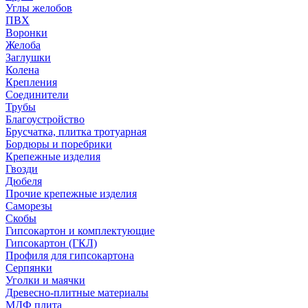
Углы желобов
ПВХ
Воронки
Желоба
Заглушки
Колена
Крепления
Соединители
Трубы
Благоустройство
Брусчатка, плитка тротуарная
Бордюры и поребрики
Крепежные изделия
Гвозди
Дюбеля
Прочие крепежные изделия
Саморезы
Скобы
Гипсокартон и комплектующие
Гипсокартон (ГКЛ)
Профиля для гипсокартона
Серпянки
Уголки и маячки
Древесно-плитные материалы
МДФ плита