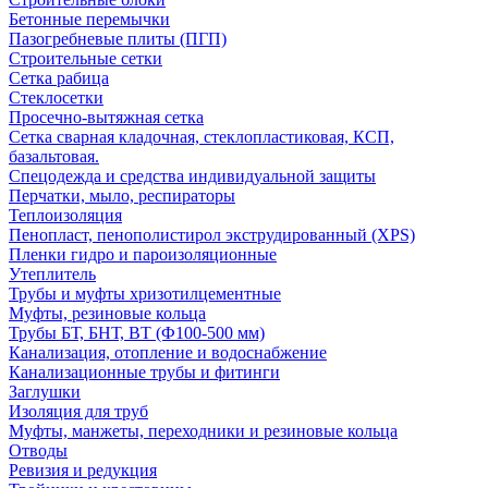
Бетонные перемычки
Пазогребневые плиты (ПГП)
Строительные сетки
Сетка рабица
Стеклосетки
Просечно-вытяжная сетка
Сетка сварная кладочная, стеклопластиковая, КСП,
базальтовая.
Спецодежда и средства индивидуальной защиты
Перчатки, мыло, респираторы
Теплоизоляция
Пенопласт, пенополистирол экструдированный (XPS)
Пленки гидро и пароизоляционные
Утеплитель
Трубы и муфты хризотилцементные
Муфты, резиновые кольца
Трубы БТ, БНТ, ВТ (Ф100-500 мм)
Канализация, отопление и водоснабжение
Канализационные трубы и фитинги
Заглушки
Изоляция для труб
Муфты, манжеты, переходники и резиновые кольца
Отводы
Ревизия и редукция