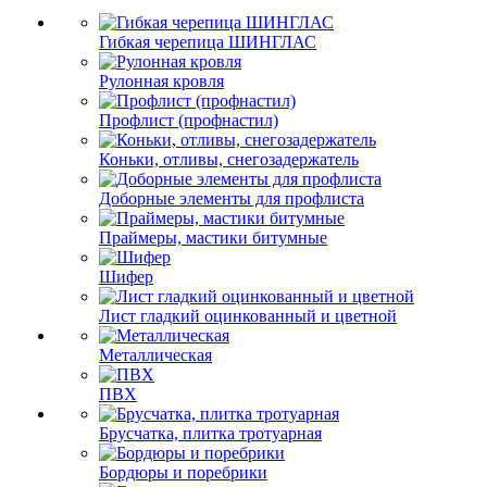
Гибкая черепица ШИНГЛАС
Рулонная кровля
Профлист (профнастил)
Коньки, отливы, снегозадержатель
Доборные элементы для профлиста
Праймеры, мастики битумные
Шифер
Лист гладкий оцинкованный и цветной
Металлическая
ПВХ
Брусчатка, плитка тротуарная
Бордюры и поребрики