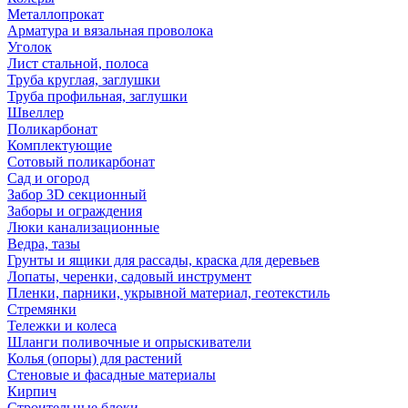
Металлопрокат
Арматура и вязальная проволока
Уголок
Лист стальной, полоса
Труба круглая, заглушки
Труба профильная, заглушки
Швеллер
Поликарбонат
Комплектующие
Сотовый поликарбонат
Сад и огород
Забор 3D секционный
Заборы и ограждения
Люки канализационные
Ведра, тазы
Грунты и ящики для рассады, краска для деревьев
Лопаты, черенки, садовый инструмент
Пленки, парники, укрывной материал, геотекстиль
Стремянки
Тележки и колеса
Шланги поливочные и опрыскиватели
Колья (опоры) для растений
Стеновые и фасадные материалы
Кирпич
Строительные блоки