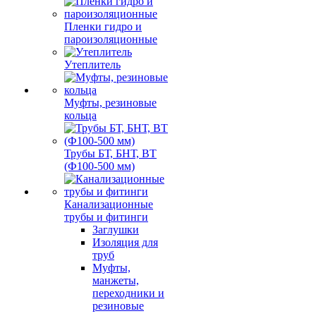
Пленки гидро и
пароизоляционные
Утеплитель
Муфты, резиновые
кольца
Трубы БТ, БНТ, ВТ
(Ф100-500 мм)
Канализационные
трубы и фитинги
Заглушки
Изоляция для
труб
Муфты,
манжеты,
переходники и
резиновые